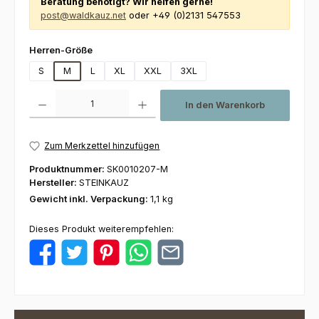
Beratung benötigt? Wir helfen gerne!
post@waldkauz.net
oder +49 (0)2131 547553
auswählen
Herren-Größe
S
M
L
XL
XXL
3XL
Produkt Anzahl: Gib den gewünschten Wert ein oder benutze die Schaltfl
In den Warenkorb
Zum Merkzettel hinzufügen
Produktnummer:
SK0010207-M
Hersteller:
STEINKAUZ
Gewicht inkl. Verpackung:
1,1 kg
Dieses Produkt weiterempfehlen: