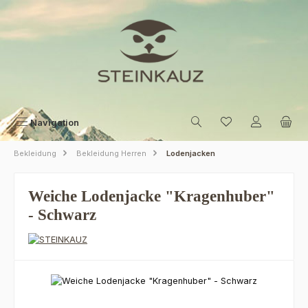
Zum Hauptinhalt springen
Navigation
Bekleidung
Bekleidung Herren
Lodenjacken
Weiche Lodenjacke "Kragenhuber"
- Schwarz
Bildergalerie überspringen