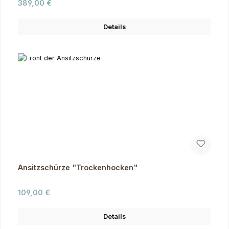
Regulärer Preis:
389,00 €
Details
Ansitzschürze "Trockenhocken"
Regulärer Preis:
109,00 €
Details