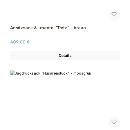
Ansitzsack & -mantel "Petz" - braun
Regulärer Preis:
409,00 €
Details