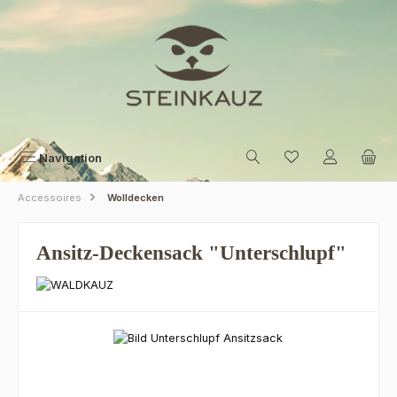
Zum Hauptinhalt springen
Navigation
Accessoires
Wolldecken
Ansitz-Deckensack "Unterschlupf"
Bildergalerie überspringen