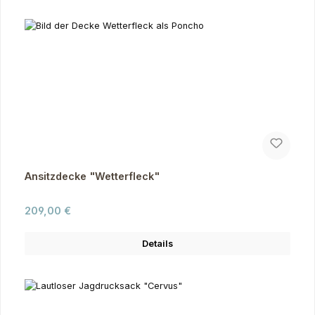
Ansitzdecke "Wetterfleck"
Regulärer Preis:
209,00 €
Details