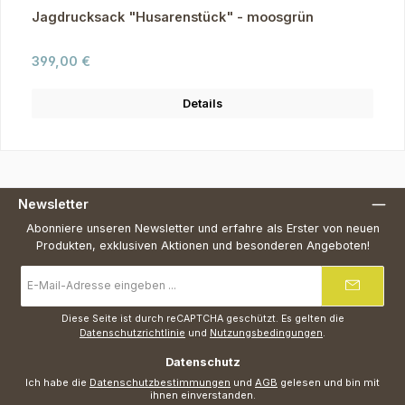
Jagdrucksack "Husarenstück" - moosgrün
Regulärer Preis:
399,00 €
Details
Newsletter
Abonniere unseren Newsletter und erfahre als Erster von neuen
Produkten, exklusiven Aktionen und besonderen Angeboten!
E-
Mail-
Adresse
*
Diese Seite ist durch reCAPTCHA geschützt. Es gelten die
Datenschutzrichtlinie
und
Nutzungsbedingungen
.
Datenschutz
Ich habe die
Datenschutzbestimmungen
und
AGB
gelesen und bin mit
ihnen einverstanden.