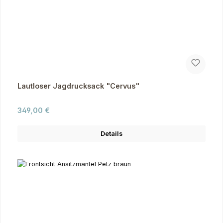
Lautloser Jagdrucksack "Cervus"
Regulärer Preis:
349,00 €
Details