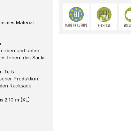
warmes Material
n
n oben und unten
ins Innere des Sacks
 Teils
scher Produktion
jeden Rucksack
is 2,10 m (XL)