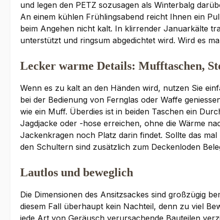
und legen den PETZ sozusagen als Winterbalg darüb
An einem kühlen Frühlingsabend reicht Ihnen ein Pul
beim Angehen nicht kalt. In klirrender Januarkälte t
unterstützt und ringsum abgedichtet wird. Wird es mal
Lecker warme Details: Mufftaschen, S
Wenn es zu kalt an den Händen wird, nutzen Sie ein
bei der Bedienung von Fernglas oder Waffe geniessen
wie ein Muff. Überdies ist in beiden Taschen ein Durc
Jagdjacke oder -hose erreichen, ohne die Wärme nac
Jackenkragen noch Platz darin findet. Sollte das mal
den Schultern sind zusätzlich zum Deckenloden Bele
Lautlos und beweglich
Die Dimensionen des Ansitzsackes sind großzügig be
diesem Fall überhaupt kein Nachteil, denn zu viel Be
jede Art von Geräusch verursachende Bauteilen verzi