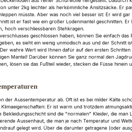
Deckenloden aus reiner Schurwolle hergestellt. Dadurch 
 von unter 2kg leichter als herkömmliche Ansitzsäcke. Er p
hleppen müsste. Aber was noch viel besser ist: Er wird ga
itt ist er fast wie ein großer Lodenmantel geschnitten. Er
n, hoch verschliessbaren Stehkragen.
ißverschlusses geschlossen haben, können Sie einfach das 
ben, es sieht ein wenig unmodisch aus und der Schnitt ist
 Der wahre Wert wird Ihnen dafür auf den ersten Schritten
ertigen Mantel! Darüber können Sie ganz normal den Jagdru
ösen sie das Fußteil wieder, stecken die Füsse hinein und
Temperaturen
n der Aussentemperatur ab. Oft ist es bei milder Kälte sc
 Klimaeigenschaften: Er ist warm und trotzdem atmungsakt
e Bekleidungsschicht sind die "normalen" Kleider, die man
egulierende Aussenhaut, die man je nach Temperatur und We
obendrauf gelegt wird. Über die darunter getragene (oder a