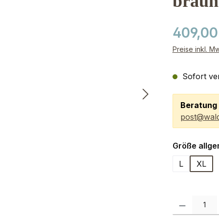
braun
409,00
Preise inkl. M
Sofort ver
Beratung 
post@wald
Größe allge
L
XL
Produkt Anzah