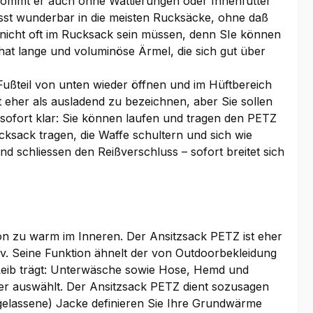
kommt er auch ohne Wattierungen oder Innenfutter
asst wunderbar in die meisten Rucksäcke, ohne daß
r nicht oft im Rucksack sein müssen, denn SIe können
 hat lange und voluminöse Ärmel, die sich gut über
Fußteil von unten wieder öffnen und im Hüftbereich
 eher als ausladend zu bezeichnen, aber Sie sollen
 sofort klar: Sie können laufen und tragen den PETZ
cksack tragen, die Waffe schultern und sich wie
 schliessen den Reißverschluss – sofort breitet sich
hon zu warm im Inneren. Der Ansitzsack PETZ ist eher
iv. Seine Funktion ähnelt der von Outdoorbekleidung
 Leib trägt: Unterwäsche sowie Hose, Hemd und
tter auswählt. Der Ansitzsack PETZ dient sozusagen
usgelassene) Jacke definieren Sie Ihre Grundwärme