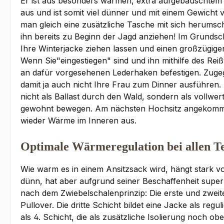
Er ist aus besonders warmen, extra aufgebauschtem 
aus und ist somit viel dünner und mit einem Gewicht
man gleich eine zusätzliche Tasche mit sich herumsc
ihn bereits zu Beginn der Jagd anziehen! Im Grundschn
Ihre Winterjacke ziehen lassen und einen großzügige
Wenn Sie"eingestiegen" sind und ihn mithilfe des Re
an dafür vorgesehenen Lederhaken befestigen. Zugege
damit ja auch nicht Ihre Frau zum Dinner ausführen.
nicht als Ballast durch den Wald, sondern als vollw
gewohnt bewegen. Am nächsten Hochsitz angekommen, l
wieder Wärme im Inneren aus.
Optimale Wärmeregulation bei allen 
Wie warm es in einem Ansitzsack wird, hängt stark vo
dünn, hat aber aufgrund seiner Beschaffenheit super
nach dem Zwiebelschalenprinzip: Die erste und zweit
Pullover. Die dritte Schicht bildet eine Jacke als r
als 4. Schicht, die als zusätzliche Isolierung noch 