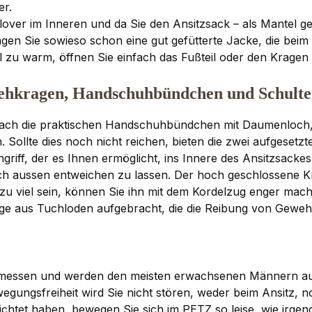
er.
lover im Inneren und da Sie den Ansitzsack – als Mantel g
ragen Sie sowieso schon eine gut gefütterte Jacke, die beim
 zu warm, öffnen Sie einfach das Fußteil oder den Kragen u
tehkragen, Handschuhbündchen und Schulte
fach die praktischen Handschuhbündchen mit Daumenloch, i
. Sollte dies noch nicht reichen, bieten die zwei aufges
hgriff, der es Ihnen ermöglicht, ins Innere des Ansitzsacke
h aussen entweichen zu lassen. Der hoch geschlossene Kr
 zu viel sein, können Sie ihn mit dem Kordelzug enger mac
ge aus Tuchloden aufgebracht, die die Reibung von Geweh
messen und werden den meisten erwachsenen Männern ausre
wegungsfreiheit wird Sie nicht stören, weder beim Ansitz, 
chtet haben, bewegen Sie sich im PETZ so leise, wie irgen