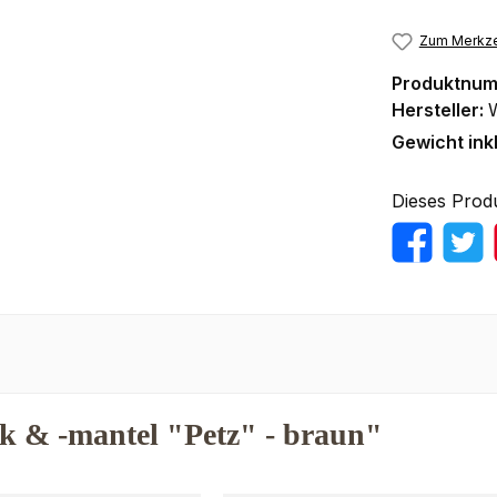
Zum Merkze
Produktnu
Hersteller:
Gewicht ink
Dieses Prod
k & -mantel "Petz" - braun"