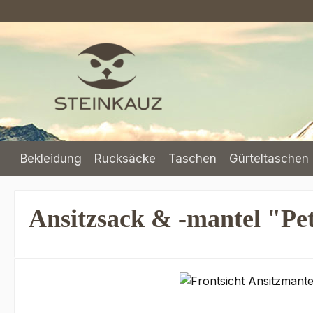
m Hauptinhalt springen
Zur Suche springen
Zur Hauptnavigation springen
Bekleidung
Rucksäcke
Taschen
Gürteltaschen 
Ansitzsack & -mantel "Pe
Bildergalerie überspringen