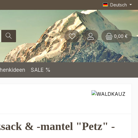
Deutsch
0,00 €
henkideen
SALE %
zsack & -mantel "Petz" -