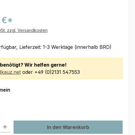
 €*
wSt. zzgl. Versandkosten
fügbar, Lieferzeit: 1-3 Werktage (innerhalb BRD)
benötigt? Wir helfen gerne!
kauz.net
oder +49 (0)2131 547553
auswählen
mein
l: Gib den gewünschten Wert ein oder benutze die Schaltflächen um
In den Warenkorb