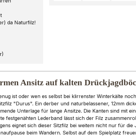
urren
t
 da Naturfilz!
r)
 warmen Ansitz auf kalten Drückjagd
ug ist oder wen es selbst bei klirrenster Winterkälte noch
zfilz "Durus". Ein derber und naturbelassener, 12mm dick
ende Unterlage für lange Ansitze. Die Kanten sind mit eine
eite festgenähten Lederband lässt sich der Filz zusammenroll
ns eignet sich dieser Sitzfilz bei weitem nicht nur für di
chnaufpause beim Wandern. Selbst auf dem Spielplatz freue