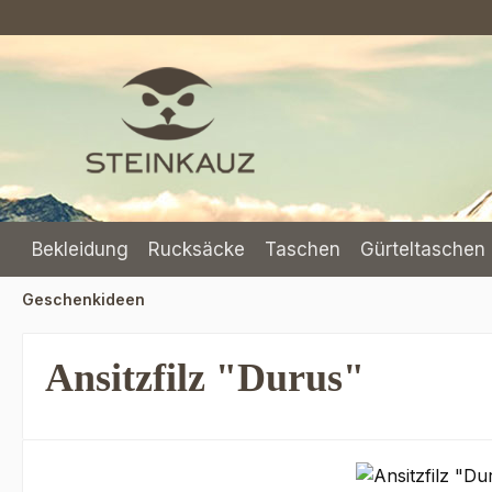
m Hauptinhalt springen
Zur Suche springen
Zur Hauptnavigation springen
Bekleidung
Rucksäcke
Taschen
Gürteltaschen 
Geschenkideen
Ansitzfilz "Durus"
Bildergalerie überspringen