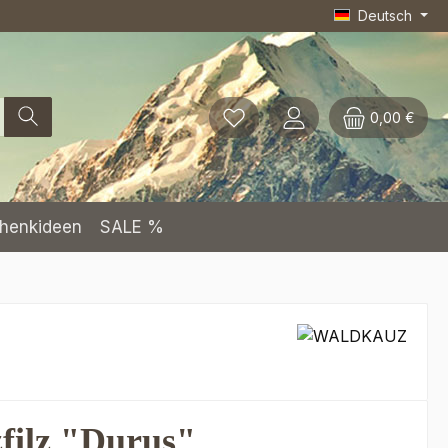
Deutsch
0,00 €
henkideen
SALE %
zfilz "Durus"