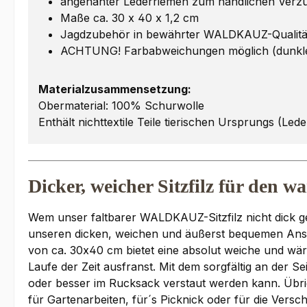
angenähter Lederriemen zum handlichen Verz
Maße ca. 30 x 40 x 1,2 cm
Jagdzubehör in bewährter WALDKAUZ-Qualitä
ACHTUNG! Farbabweichungen möglich (dunkler)
Materialzusammensetzung:
Obermaterial: 100% Schurwolle
Enthält nichttextile Teile tierischen Ursprungs (Lede
Dicker, weicher Sitzfilz für den
Wem unser faltbarer WALDKAUZ-Sitzfilz nicht dick gen
unseren dicken, weichen und äußerst bequemen Ansit
von ca. 30x40 cm bietet eine absolut weiche und wärm
Laufe der Zeit ausfranst. Mit dem sorgfältig an der S
oder besser im Rucksack verstaut werden kann. Übrige
für Gartenarbeiten, für´s Picknick oder für die Vers