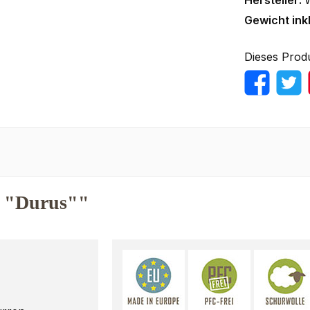
Hersteller:
Gewicht ink
Dieses Prod
z "Durus""