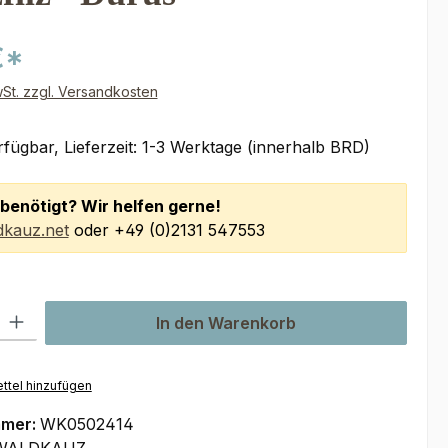
€*
wSt. zzgl. Versandkosten
fügbar, Lieferzeit: 1-3 Werktage (innerhalb BRD)
benötigt? Wir helfen gerne!
kauz.net
oder +49 (0)2131 547553
l: Gib den gewünschten Wert ein oder benutze die Schaltflächen um
In den Warenkorb
ttel hinzufügen
mmer:
WK0502414