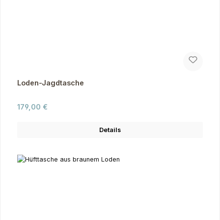
Loden-Jagdtasche
Regulärer Preis:
179,00 €
Details