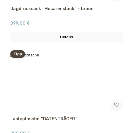
Jagdrucksack "Husarenstück" - braun
Regulärer Preis:
399,00 €
Details
Tipp
Laptoptasche "DATENTRÄGER"
Regulärer Preis: