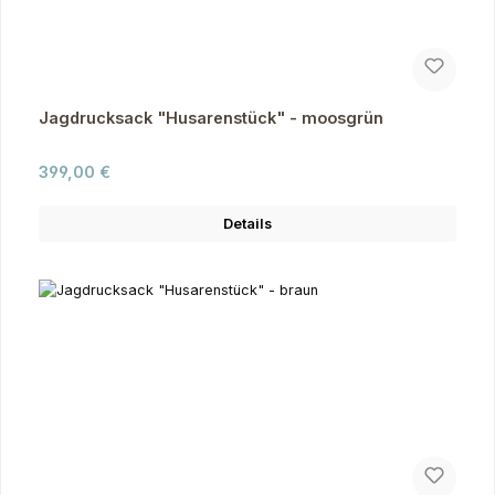
Jagdrucksack "Husarenstück" - moosgrün
Regulärer Preis:
399,00 €
Details