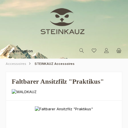
Zum Hauptinhalt springen
Navigation
Accessoires
STEINKAUZ Accessoires
Faltbarer Ansitzfilz "Praktikus"
Bildergalerie überspringen