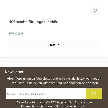
Hüfttasche für Jagdzubehör
Regulärer Preis:
199,00 €
Details
Newsletter
Abonniere unseren Newsletter und erfahre als Erster von neuen
Produkten, exklusiven Aktionen und besonderen Angeboten!
E-
Mail-
Adresse
*
Diese Seite ist durch reCAPTCHA geschützt. Es gelten die
Datenschutzrichtlinie
und
Nutzungsbedingungen
.