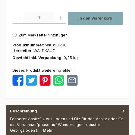
Produkt Anzahl: Gib den gewünschten Wert ein oder benutze die Schaltfl
In den Warenkorb
Zum Merkzettel hinzufügen
Produktnummer:
WK0501610
Hersteller:
WALDKAUZ
Gewicht inkl. Verpackung:
0,25 kg
Dieses Produkt weiterempfehlen:
Beschreibung
Faltbarer Ansitzfilz aus Loden und Filz für den Ansitz oder für
die Verschnaufpause auf Wanderungen robuster
Gebirgsloden k…
Mehr