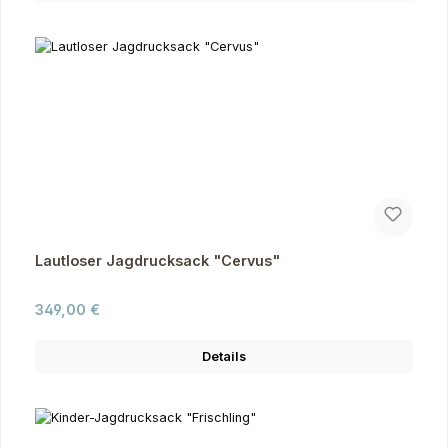
Lautloser Jagdrucksack "Cervus"
Regulärer Preis:
349,00 €
Details