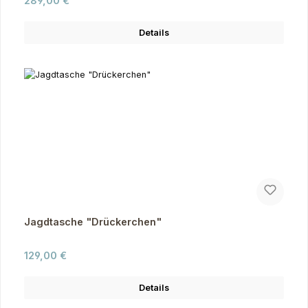
289,00 €
Details
Jagdtasche "Drückerchen"
Regulärer Preis:
129,00 €
Details