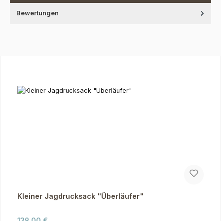
Bewertungen
Produktgalerie überspringen
Kleiner Jagdrucksack "Überläufer"
Regulärer Preis:
139,00 €