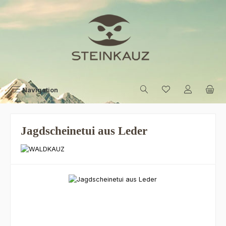
Zum Hauptinhalt springen
Navigation
Jagdscheinetui aus Leder
Bildergalerie überspringen