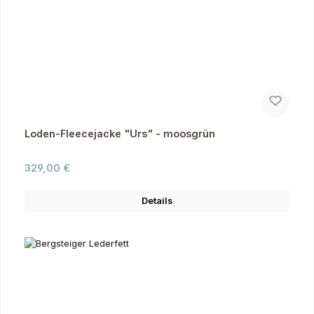
Loden-Fleecejacke "Urs" - moosgrün
Regulärer Preis:
329,00 €
Details