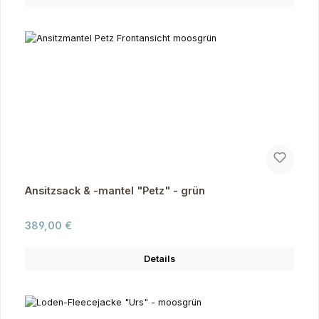
Ansitzsack & -mantel "Petz" - grün
Regulärer Preis:
389,00 €
Details