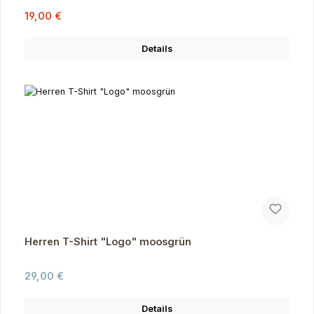
Verkaufspreis:
Regulärer Preis:
19,00 €
Details
Herren T-Shirt "Logo" moosgrün
Regulärer Preis:
29,00 €
Details