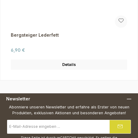
Bergsteiger Lederfett
Regulärer Preis:
6,90 €
Details
Newsletter
Abonniere unseren Newsletter und erfahre als Erster von neuen
Produkten, exklusiven Aktionen und besonderen Angeboten!
E-
Mail-
Adresse
*
Diese Seite ist durch reCAPTCHA geschützt. Es gelten die