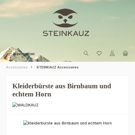
Zum Hauptinhalt springen
Navigation
Accessoires
STEINKAUZ Accessoires
Kleiderbürste aus Birnbaum und
echtem Horn
Bildergalerie überspringen