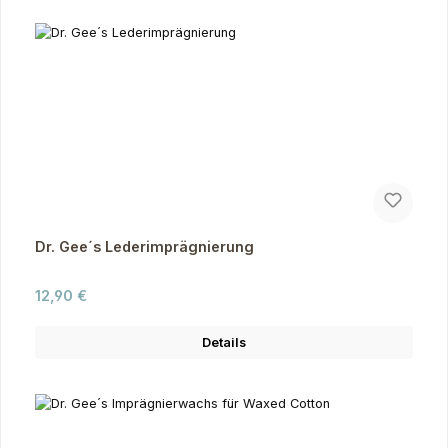
Dr. Gee´s Lederimprägnierung
Regulärer Preis:
12,90 €
Details