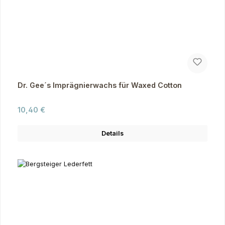
Dr. Gee´s Imprägnierwachs für Waxed Cotton
Regulärer Preis:
10,40 €
Details