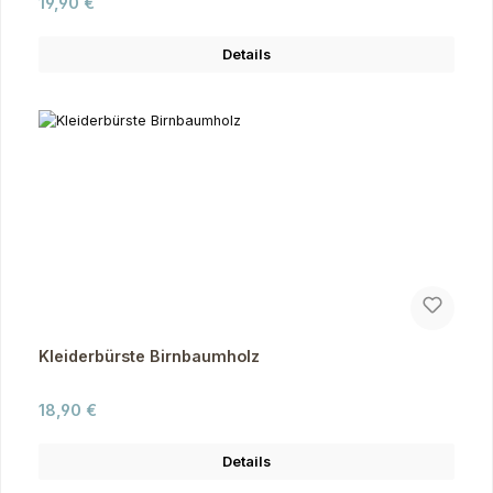
Regulärer Preis:
19,90 €
Details
Kleiderbürste Birnbaumholz
Regulärer Preis:
18,90 €
Details