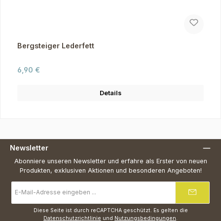
Bergsteiger Lederfett
Regulärer Preis:
6,90 €
Details
Newsletter
Abonniere unseren Newsletter und erfahre als Erster von neuen
Produkten, exklusiven Aktionen und besonderen Angeboten!
E-
Mail-
Adresse
*
Diese Seite ist durch reCAPTCHA geschützt. Es gelten die
Datenschutzrichtlinie
und
Nutzungsbedingungen
.