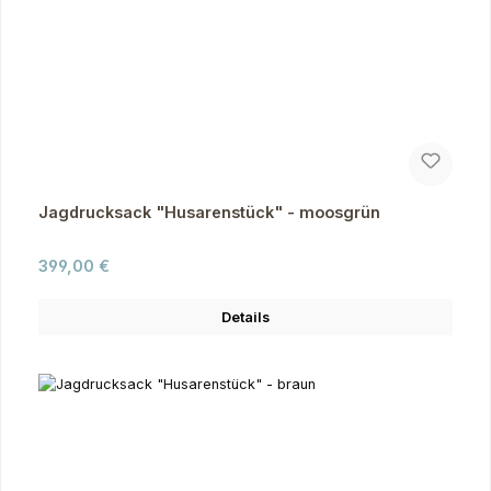
Jagdrucksack "Husarenstück" - moosgrün
Regulärer Preis:
399,00 €
Details