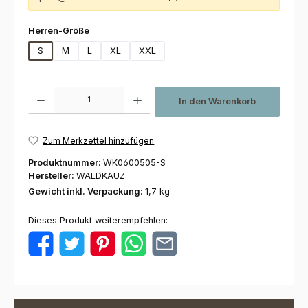
auswählen
Herren-Größe
S
M
L
XL
XXL
Produkt Anzahl: Gib den gewünschten Wert ein oder benutze die Schaltfl
In den Warenkorb
Zum Merkzettel hinzufügen
Produktnummer:
WK0600505-S
Hersteller:
WALDKAUZ
Gewicht inkl. Verpackung:
1,7 kg
Dieses Produkt weiterempfehlen: