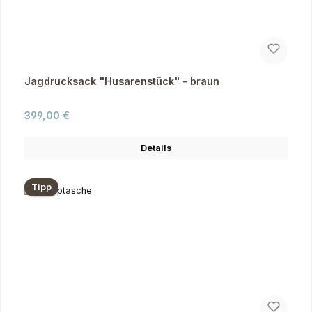
Jagdrucksack "Husarenstück" - braun
Regulärer Preis:
399,00 €
Details
Tipp