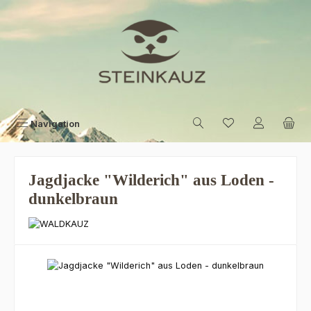
Zum Hauptinhalt springen
Navigation
Jagdjacke "Wilderich" aus Loden -
dunkelbraun
Bildergalerie überspringen