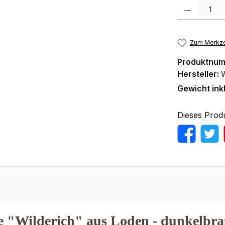
Produkt Anzah
Zum Merkze
Produktnu
Hersteller:
Gewicht ink
Dieses Prod
e "Wilderich" aus Loden - dunkelbr