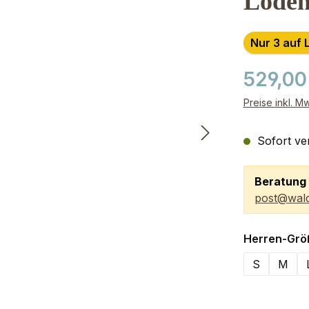
Loden
Nur 3 auf 
529,00
Preise inkl. M
Sofort ver
Beratung 
post@wald
Herren-Grö
S
M