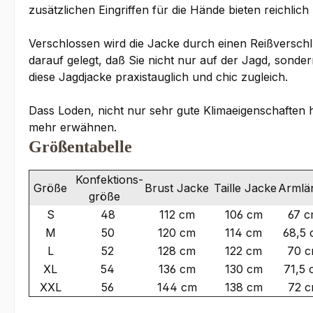
zusätzlichen Eingriffen für die Hände bieten reichlic
Verschlossen wird die Jacke durch einen Reißversch
darauf gelegt, daß Sie nicht nur auf der Jagd, sonder
diese Jagdjacke praxistauglich und chic zugleich.
Dass Loden, nicht nur sehr gute Klimaeigenschaften ha
mehr erwähnen.
Größentabelle
Konfektions-
Größe
Brust Jacke
Taille Jacke
Armlä
größe
S
48
112 cm
106 cm
67 
M
50
120 cm
114 cm
68,5
L
52
128 cm
122 cm
70 
XL
54
136 cm
130 cm
71,5 
XXL
56
144 cm
138 cm
72 