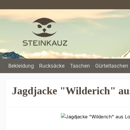
m Hauptinhalt springen
Zur Suche springen
Zur Hauptnavigation springen
Bekleidung
Rucksäcke
Taschen
Gürteltaschen 
Jagdjacke "Wilderich" au
Bildergalerie überspringen