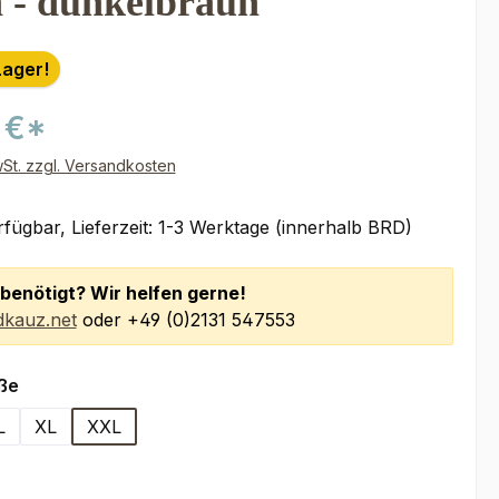
 - dunkelbraun
Lager!
 €*
wSt. zzgl. Versandkosten
fügbar, Lieferzeit: 1-3 Werktage (innerhalb BRD)
benötigt? Wir helfen gerne!
kauz.net
oder +49 (0)2131 547553
auswählen
ße
L
XL
XXL