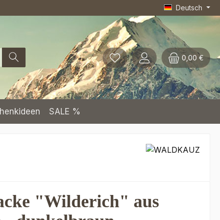
Deutsch
0,00 €
henkideen
SALE %
acke "Wilderich" aus