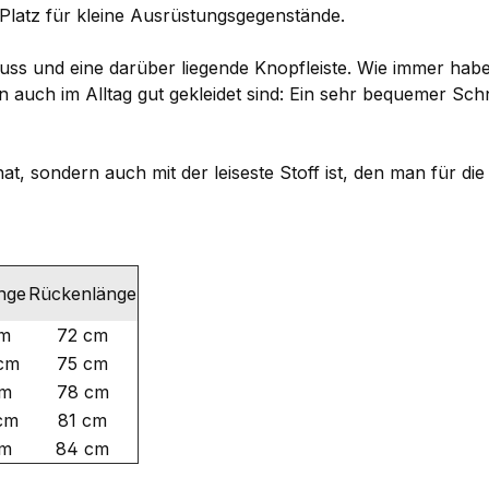
h Platz für kleine Ausrüstungsgegenstände.
luss und eine darüber liegende Knopfleiste. Wie immer ha
n auch im Alltag gut gekleidet sind: Ein sehr bequemer Schni
t, sondern auch mit der leiseste Stoff ist, den man für di
nge
Rückenlänge
cm
72 cm
 cm
75 cm
cm
78 cm
cm
81 cm
cm
84 cm