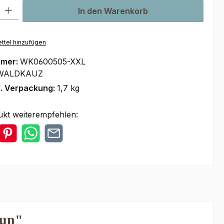
l: Gib den gewünschten Wert ein oder benutze die Schaltflächen um
In den Warenkorb
ttel hinzufügen
mmer:
WK0600505-XXL
WALDKAUZ
l. Verpackung:
1,7 kg
ukt weiterempfehlen:
aun"