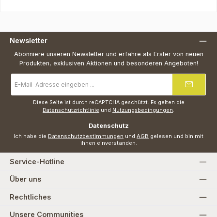
Newsletter
Abonniere unseren Newsletter und erfahre als Erster von neuen
Produkten, exklusiven Aktionen und besonderen Angeboten!
E-
Mail-
Adresse
*
Diese Seite ist durch reCAPTCHA geschützt. Es gelten die
Datenschutzrichtlinie
und
Nutzungsbedingungen
.
Datenschutz
Ich habe die
Datenschutzbestimmungen
und
AGB
gelesen und bin mit
ihnen einverstanden.
Service-Hotline
Über uns
Rechtliches
Unsere Communities