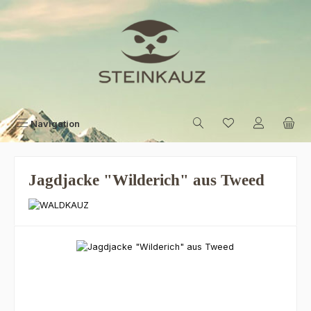
Zum Hauptinhalt springen
Navigation
Jagdjacke "Wilderich" aus Tweed
Bildergalerie überspringen