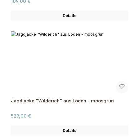
Regulärer Preis:
109,00 €
Details
Jagdjacke "Wilderich" aus Loden - moosgrün
Regulärer Preis:
529,00 €
Details