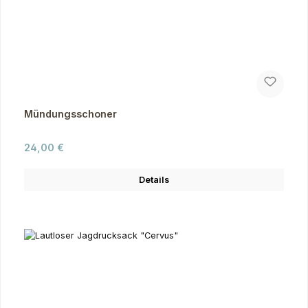
Mündungsschoner
Regulärer Preis:
24,00 €
Details
Produktgalerie überspringen