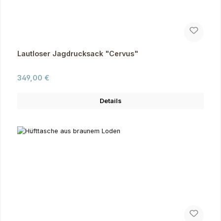
Lautloser Jagdrucksack "Cervus"
Regulärer Preis:
349,00 €
Details