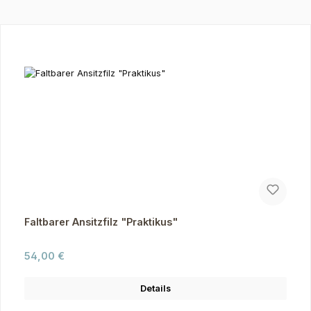
Produktgalerie überspringen
Faltbarer Ansitzfilz "Praktikus"
Regulärer Preis:
54,00 €
Details