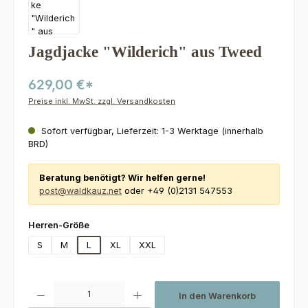
Jagdjacke "Wilderich" aus Tweed
629,00 €*
Preise inkl. MwSt. zzgl. Versandkosten
Sofort verfügbar, Lieferzeit: 1-3 Werktage (innerhalb
BRD)
Beratung benötigt? Wir helfen gerne!
post@waldkauz.net
oder +49 (0)2131 547553
auswählen
Herren-Größe
S
M
L
XL
XXL
Produkt Anzahl: Gib den gewünschten Wert ein oder benutze die Schaltfl
In den Warenkorb