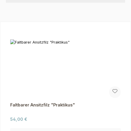
Produktgalerie überspringen
Faltbarer Ansitzfilz "Praktikus"
Regulärer Preis:
54,00 €