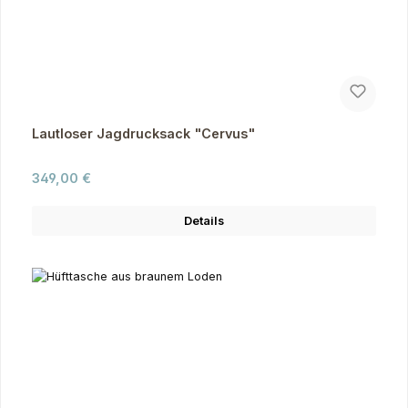
Lautloser Jagdrucksack "Cervus"
Regulärer Preis:
349,00 €
Details