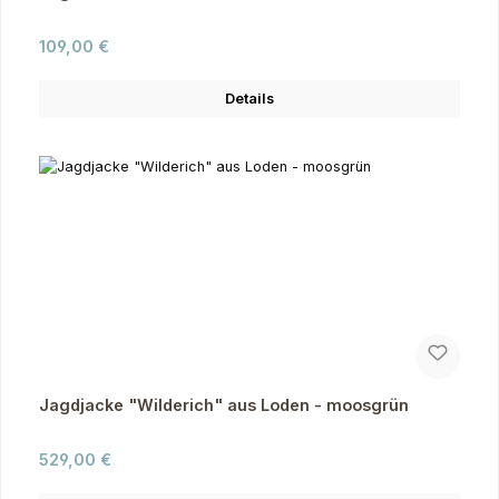
Regulärer Preis:
109,00 €
Details
Jagdjacke "Wilderich" aus Loden - moosgrün
Regulärer Preis:
529,00 €