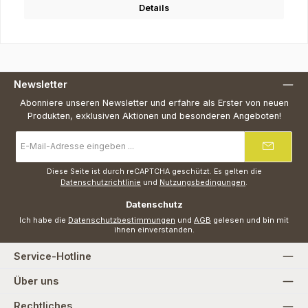
Details
Newsletter
Abonniere unseren Newsletter und erfahre als Erster von neuen
Produkten, exklusiven Aktionen und besonderen Angeboten!
E-
Mail-
Adresse
*
Diese Seite ist durch reCAPTCHA geschützt. Es gelten die
Datenschutzrichtlinie
und
Nutzungsbedingungen
.
Datenschutz
Ich habe die
Datenschutzbestimmungen
und
AGB
gelesen und bin mit
ihnen einverstanden.
Service-Hotline
Über uns
Rechtliches