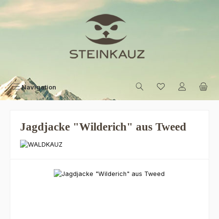
Zum Hauptinhalt springen
Navigation
Jagdjacke "Wilderich" aus Tweed
Bildergalerie überspringen