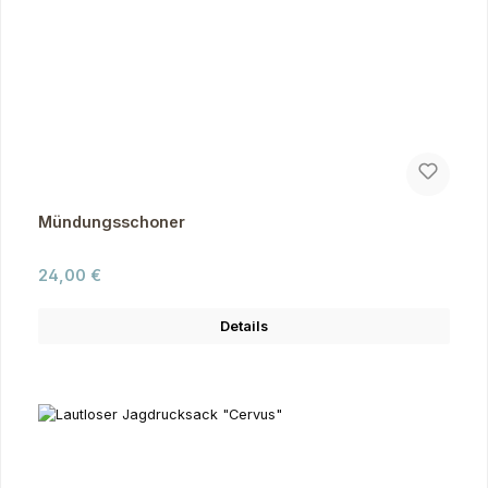
Mündungsschoner
Regulärer Preis:
24,00 €
Details
Produktgalerie überspringen