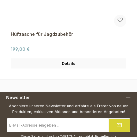
Hüfttasche für Jagdzubehör
Regulärer Preis:
199,00 €
Details
Newsletter
Abonniere unseren Newsletter und erfahre als Erster von neuen
Produkten, exklusiven Aktionen und besonderen Angeboten!
E-
Mail-
Adresse
*
Diese Seite ist durch reCAPTCHA geschützt. Es gelten die