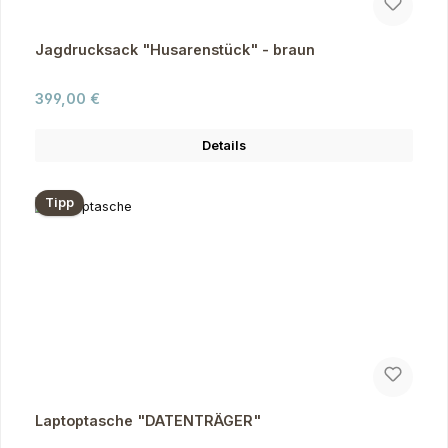
Jagdrucksack "Husarenstück" - braun
Regulärer Preis:
399,00 €
Details
Tipp
Laptoptasche "DATENTRÄGER"