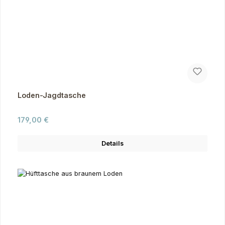
Loden-Jagdtasche
Regulärer Preis:
179,00 €
Details