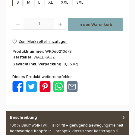
S
M
L
XL
XXL
3XL
Produkt Anzahl: Gib den gewünschten Wert ein oder benutze die Schaltfl
In den Warenkorb
Zum Merkzettel hinzufügen
Produktnummer:
WK0602106-S
Hersteller:
WALDKAUZ
Gewicht inkl. Verpackung:
0,35 kg
Dieses Produkt weiterempfehlen:
Beschreibung
100% Baumwoll-Twill Tailor fit – genügend Bewegungsfreiheit
hochwertige Knöpfe in Hornoptik klassischer Kentkragen 2