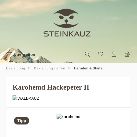
Zum Hauptinhalt springen
Navigation
Bekleidung
Bekleidung Herren
Hemden & Shirts
Karohemd Hackepeter II
Bildergalerie überspringen
Tipp