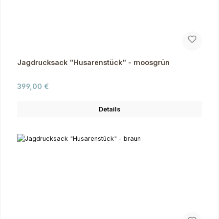
Jagdrucksack "Husarenstück" - moosgrün
Regulärer Preis:
399,00 €
Details