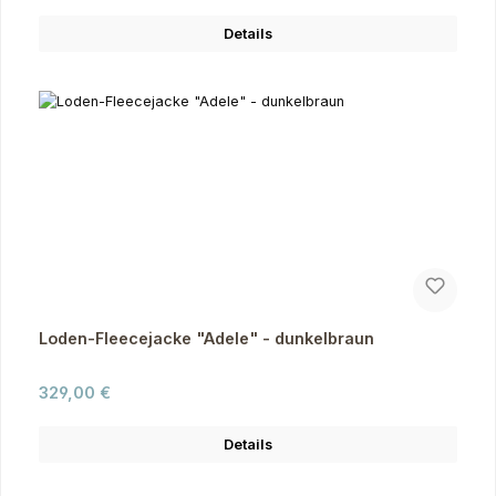
Details
Loden-Fleecejacke "Adele" - dunkelbraun
Regulärer Preis:
329,00 €
Details