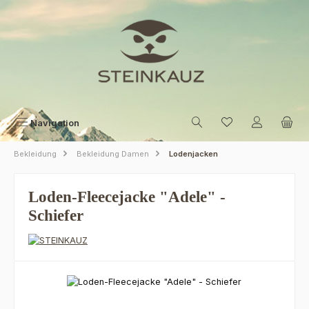
Zum Hauptinhalt springen
Navigation
Bekleidung
Bekleidung Damen
Lodenjacken
Loden-Fleecejacke "Adele" -
Schiefer
Bildergalerie überspringen