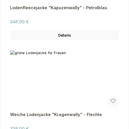
Lodenfleecejacke "Kapuzenwally" - Petrolblau
Regulärer Preis:
349,00 €
Details
Weiche Lodenjacke "Kragenwally" - Flechte
Regulärer Preis:
339,00 €