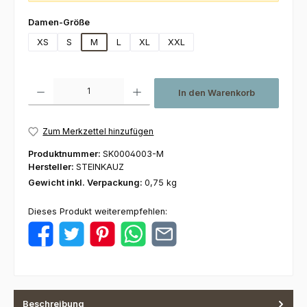
auswählen
Damen-Größe
XS
S
M
L
XL
XXL
Produkt Anzahl: Gib den gewünschten Wert ein oder benutze die Schaltfl
In den Warenkorb
Zum Merkzettel hinzufügen
Produktnummer:
SK0004003-M
Hersteller:
STEINKAUZ
Gewicht inkl. Verpackung:
0,75 kg
Dieses Produkt weiterempfehlen:
Beschreibung