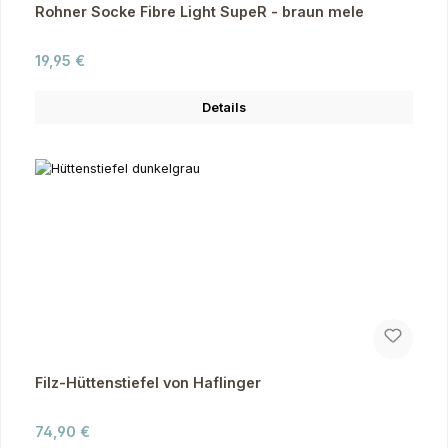
Rohner Socke Fibre Light SupeR - braun mele
Regulärer Preis:
19,95 €
Details
Filz-Hüttenstiefel von Haflinger
Regulärer Preis:
74,90 €