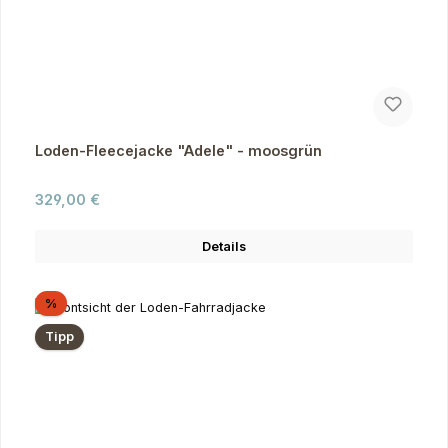
Loden-Fleecejacke "Adele" - moosgrün
Regulärer Preis:
329,00 €
Details
Rabatt
%
Tipp