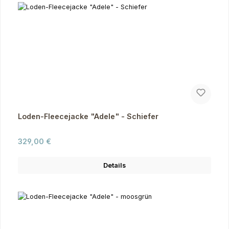
Loden-Fleecejacke "Adele" - Schiefer
Regulärer Preis:
329,00 €
Details