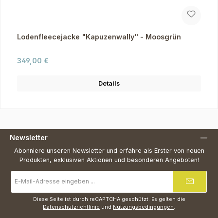
Lodenfleecejacke "Kapuzenwally" - Moosgrün
Regulärer Preis:
349,00 €
Details
Newsletter
Abonniere unseren Newsletter und erfahre als Erster von neuen
Produkten, exklusiven Aktionen und besonderen Angeboten!
E-
Mail-
Adresse
*
Diese Seite ist durch reCAPTCHA geschützt. Es gelten die
Datenschutzrichtlinie
und
Nutzungsbedingungen
.