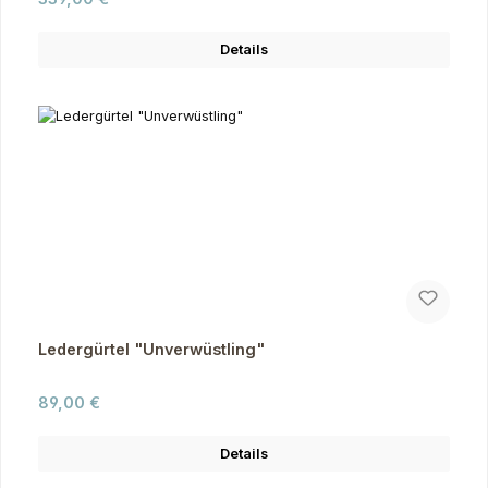
Details
Ledergürtel "Unverwüstling"
Regulärer Preis:
89,00 €
Details