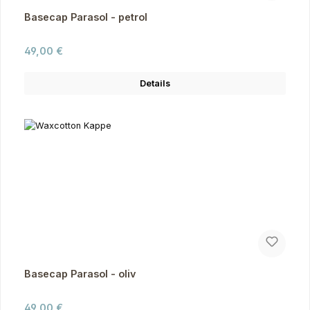
Basecap Parasol - petrol
Regulärer Preis:
49,00 €
Details
Basecap Parasol - oliv
Regulärer Preis:
49,00 €