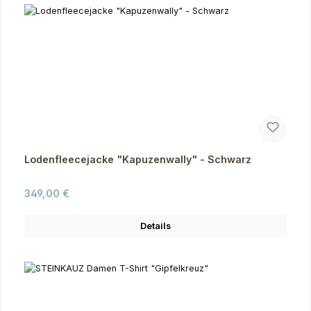
Lodenfleecejacke "Kapuzenwally" - Schwarz
Regulärer Preis:
349,00 €
Details