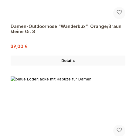
Damen-Outdoorhose "Wanderbux“, Orange/Braun
kleine Gr. S !
Verkaufspreis:
Regulärer Preis:
39,00 €
Details