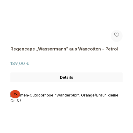
Regencape „Wassermann“ aus Waxcotton - Petrol
Regulärer Preis:
189,00 €
Details
Rabatt
%