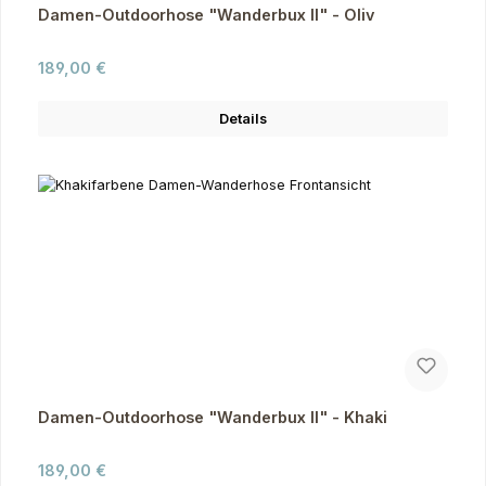
Damen-Outdoorhose "Wanderbux II" - Oliv
Regulärer Preis:
189,00 €
Details
Damen-Outdoorhose "Wanderbux II" - Khaki
Regulärer Preis:
189,00 €