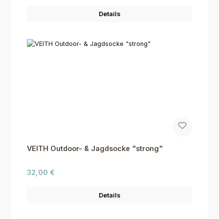
Details
VEITH Outdoor- & Jagdsocke "strong"
Regulärer Preis:
32,00 €
Details