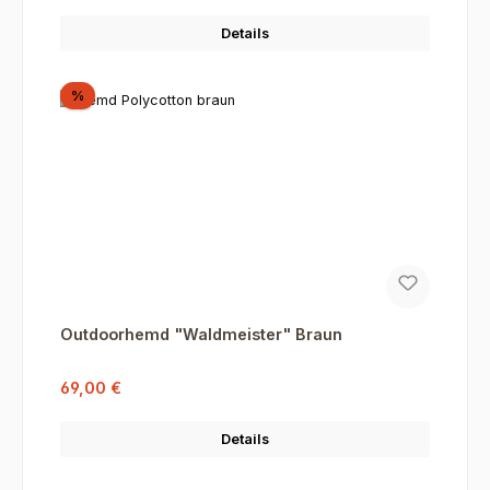
Details
Rabatt
%
Outdoorhemd "Waldmeister" Braun
Verkaufspreis:
Regulärer Preis:
69,00 €
Details