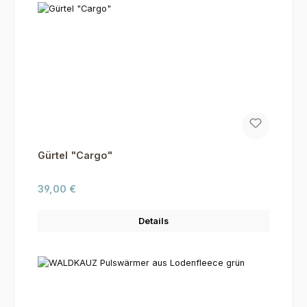
Gürtel "Cargo"
Regulärer Preis:
39,00 €
Details