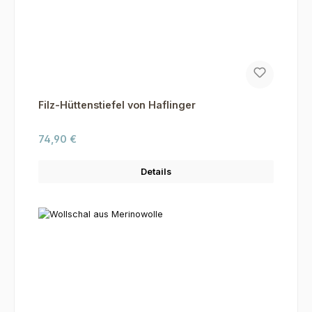
Filz-Hüttenstiefel von Haflinger
Regulärer Preis:
74,90 €
Details