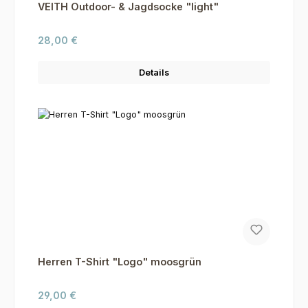
VEITH Outdoor- & Jagdsocke "light"
Regulärer Preis:
28,00 €
Details
Herren T-Shirt "Logo" moosgrün
Regulärer Preis:
29,00 €