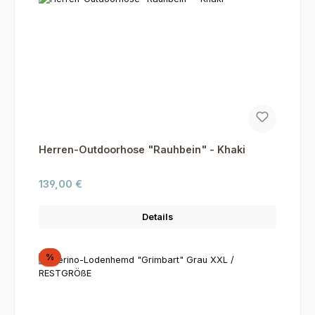
Herren-Outdoorhose "Rauhbein" - Khaki
Regulärer Preis:
139,00 €
Details
Rabatt
%