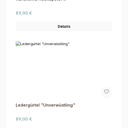
Regulärer Preis:
89,00 €
Details
Ledergürtel "Unverwüstling"
Regulärer Preis:
89,00 €