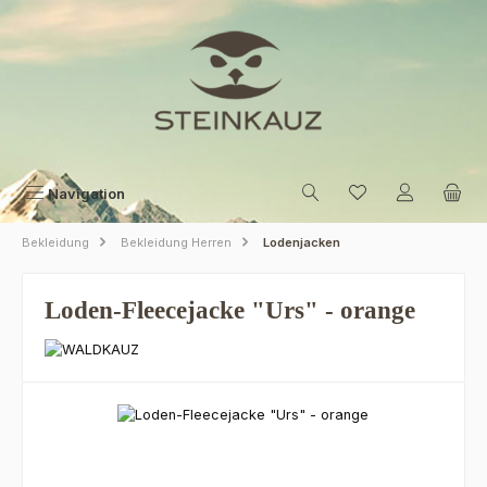
Zum Hauptinhalt springen
Navigation
Bekleidung
Bekleidung Herren
Lodenjacken
Loden-Fleecejacke "Urs" - orange
Bildergalerie überspringen