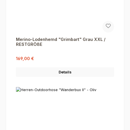
Merino-Lodenhemd "Grimbart" Grau XXL /
RESTGRÖßE
Verkaufspreis:
Regulärer Preis:
169,00 €
Details