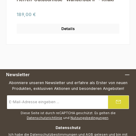
Regulärer Preis:
189,00 €
Details
Newsletter
Abonniere unseren Newsletter und erfahre als Erster von neuen
Produkten, exklusiven Aktionen und besonderen Angeboten!
E-
Mail-
Adresse
*
Diese Seite ist durch reCAPTCHA geschützt. Es gelten die
Datenschutzrichtlinie
und
Nutzungsbedingungen
.
Datenschutz
Ich habe die
Datenschutzbestimmungen
und
AGB
gelesen und bin mit