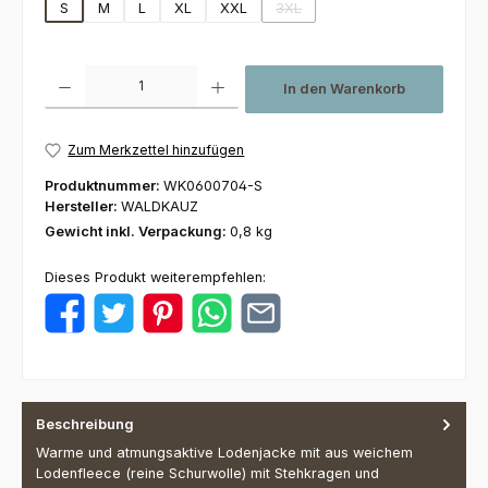
S
M
L
XL
XXL
3XL
(Diese Option ist zurzeit nicht ve
Produkt Anzahl: Gib den gewünschten Wert ein oder benutze die Schaltfl
In den Warenkorb
Zum Merkzettel hinzufügen
Produktnummer:
WK0600704-S
Hersteller:
WALDKAUZ
Gewicht inkl. Verpackung:
0,8 kg
Dieses Produkt weiterempfehlen:
Beschreibung
Warme und atmungsaktive Lodenjacke mit aus weichem
Lodenfleece (reine Schurwolle) mit Stehkragen und