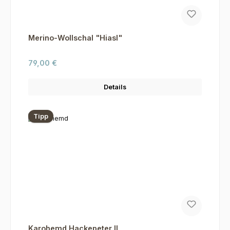
Merino-Wollschal "Hiasl"
Regulärer Preis:
79,00 €
Details
Tipp
Karohemd Hackepeter II