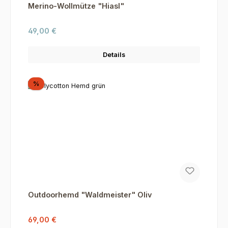
Merino-Wollmütze "Hiasl"
Regulärer Preis:
49,00 €
Details
Rabatt
%
Outdoorhemd "Waldmeister" Oliv
Verkaufspreis:
Regulärer Preis:
69,00 €