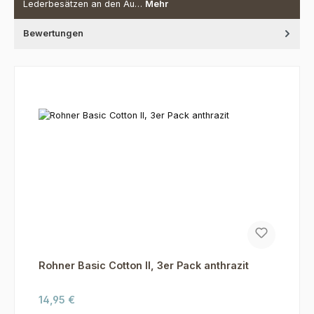
Lederbesätzen an den Au…
Mehr
Bewertungen
Produktgalerie überspringen
Rohner Basic Cotton II, 3er Pack anthrazit
Regulärer Preis:
14,95 €