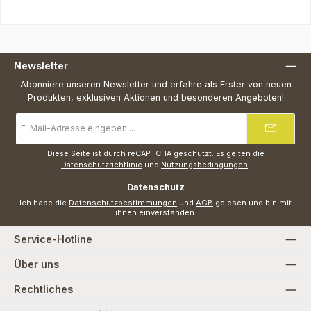
Newsletter
Abonniere unseren Newsletter und erfahre als Erster von neuen
Produkten, exklusiven Aktionen und besonderen Angeboten!
E-
Mail-
Adresse
*
Diese Seite ist durch reCAPTCHA geschützt. Es gelten die
Datenschutzrichtlinie
und
Nutzungsbedingungen
.
Datenschutz
Ich habe die
Datenschutzbestimmungen
und
AGB
gelesen und bin mit
ihnen einverstanden.
Service-Hotline
Über uns
Rechtliches