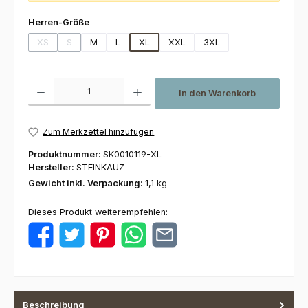
auswählen
Herren-Größe
XS
S
M
L
XL
XXL
3XL
(Diese Option ist zurzeit nicht verfügbar.)
(Diese Option ist zurzeit nicht verfügbar.)
Produkt Anzahl: Gib den gewünschten Wert ein oder benutze die Schaltfl
In den Warenkorb
Zum Merkzettel hinzufügen
Produktnummer:
SK0010119-XL
Hersteller:
STEINKAUZ
Gewicht inkl. Verpackung:
1,1 kg
Dieses Produkt weiterempfehlen:
Beschreibung