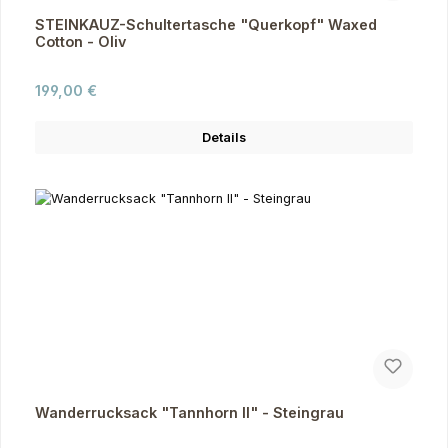
STEINKAUZ-Schultertasche "Querkopf" Waxed
Cotton - Oliv
Regulärer Preis:
199,00 €
Details
Wanderrucksack "Tannhorn II" - Steingrau