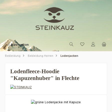
Zum Hauptinhalt springen
Navigation
Bekleidung
Bekleidung Herren
Lodenjacken
Lodenfleece-Hoodie
"Kapuzenhuber" in Flechte
Bildergalerie überspringen