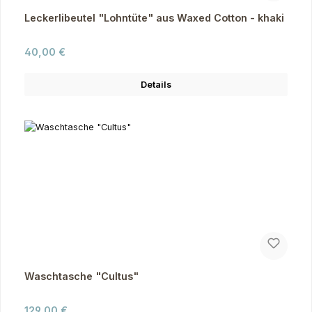
Leckerlibeutel "Lohntüte" aus Waxed Cotton - khaki
Regulärer Preis:
40,00 €
Details
Waschtasche "Cultus"
Regulärer Preis:
129,00 €