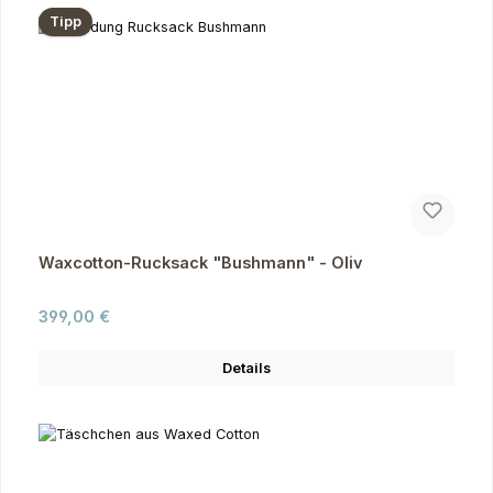
Tipp
Waxcotton-Rucksack "Bushmann" - Oliv
Regulärer Preis:
399,00 €
Details