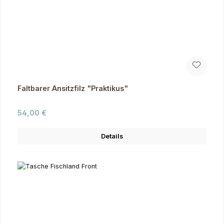
Faltbarer Ansitzfilz "Praktikus"
Regulärer Preis:
54,00 €
Details