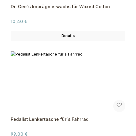
Dr. Gee´s Imprägnierwachs für Waxed Cotton
Regulärer Preis:
10,40 €
Details
Pedalist Lenkertasche für`s Fahrrad
Regulärer Preis:
99,00 €