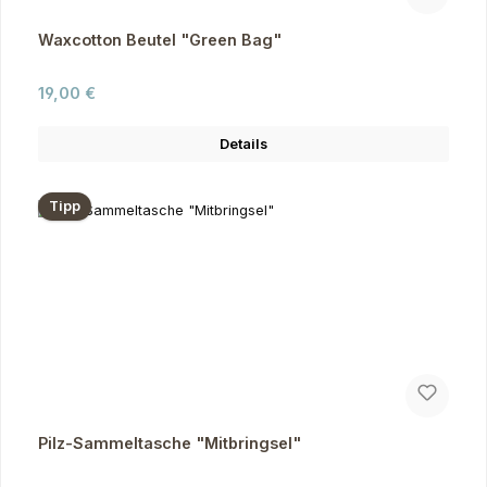
Waxcotton Beutel "Green Bag"
Regulärer Preis:
19,00 €
Details
Tipp
Pilz-Sammeltasche "Mitbringsel"