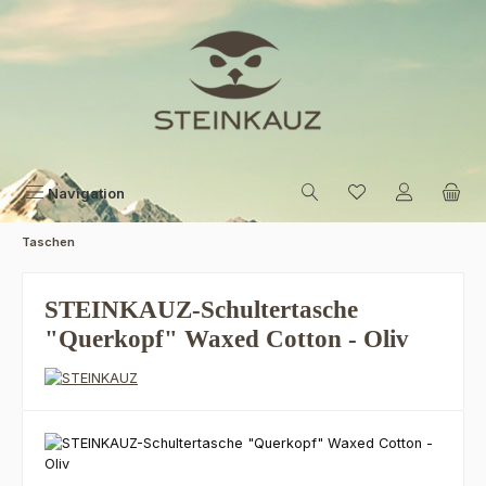
Zum Hauptinhalt springen
Navigation
Taschen
STEINKAUZ-Schultertasche
"Querkopf" Waxed Cotton - Oliv
Bildergalerie überspringen