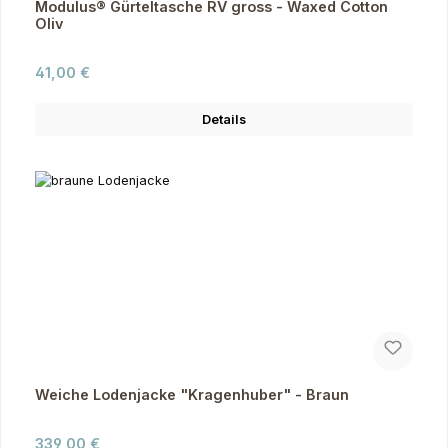
Modulus® Gürteltasche RV gross - Waxed Cotton
Oliv
Regulärer Preis:
41,00 €
Details
Weiche Lodenjacke "Kragenhuber" - Braun
Regulärer Preis:
339,00 €