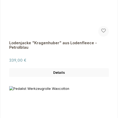
Lodenjacke "Kragenhuber" aus Lodenfleece -
Petrolblau
Regulärer Preis:
339,00 €
Details