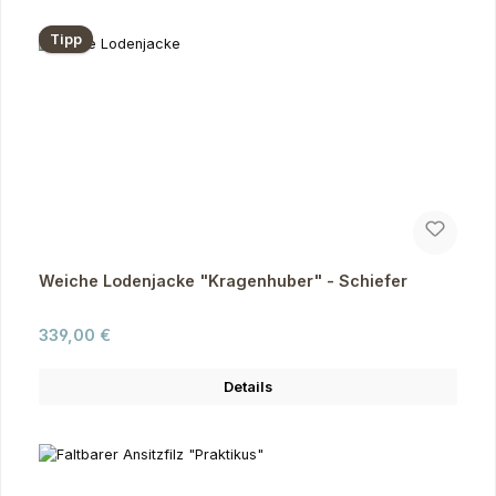
Tipp
Weiche Lodenjacke "Kragenhuber" - Schiefer
Regulärer Preis:
339,00 €
Details