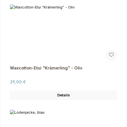
Waxcotton-Etui "Krämerling" - Oliv
Regulärer Preis:
29,00 €
Details