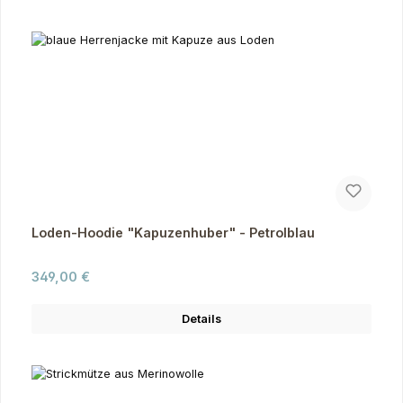
Loden-Hoodie "Kapuzenhuber" - Petrolblau
Regulärer Preis:
349,00 €
Details