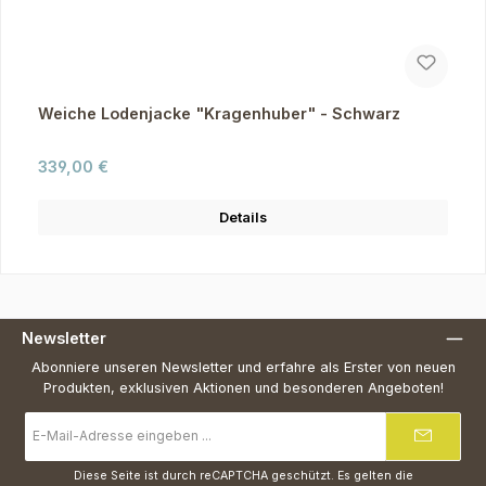
Weiche Lodenjacke "Kragenhuber" - Schwarz
Regulärer Preis:
339,00 €
Details
Newsletter
Abonniere unseren Newsletter und erfahre als Erster von neuen
Produkten, exklusiven Aktionen und besonderen Angeboten!
E-
Mail-
Adresse
*
Diese Seite ist durch reCAPTCHA geschützt. Es gelten die