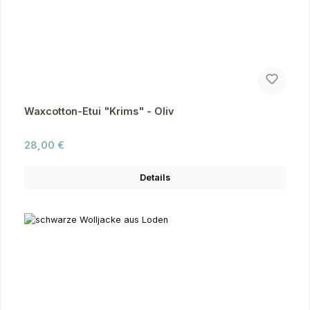
Waxcotton-Etui "Krims" - Oliv
Regulärer Preis:
28,00 €
Details