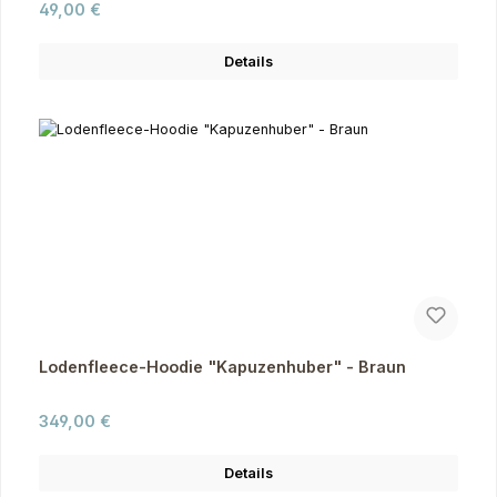
Regulärer Preis:
49,00 €
Details
Lodenfleece-Hoodie "Kapuzenhuber" - Braun
Regulärer Preis:
349,00 €
Details