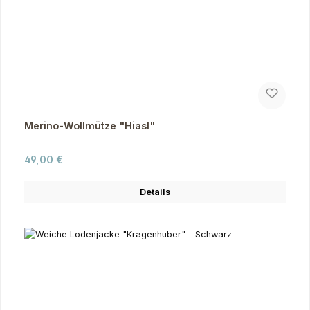
Merino-Wollmütze "Hiasl"
Regulärer Preis:
49,00 €
Details