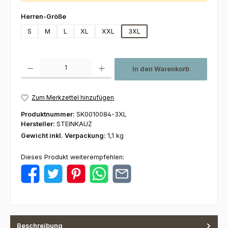
auswählen
Herren-Größe
S
M
L
XL
XXL
3XL
Produkt Anzahl: Gib den gewünschten Wert ein oder benutze die Schaltfl
In den Warenkorb
Zum Merkzettel hinzufügen
Produktnummer:
SK0010084-3XL
Hersteller:
STEINKAUZ
Gewicht inkl. Verpackung:
1,1 kg
Dieses Produkt weiterempfehlen:
Beschreibung