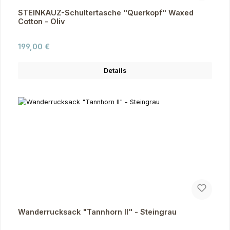
STEINKAUZ-Schultertasche "Querkopf" Waxed
Cotton - Oliv
Regulärer Preis:
199,00 €
Details
Wanderrucksack "Tannhorn II" - Steingrau