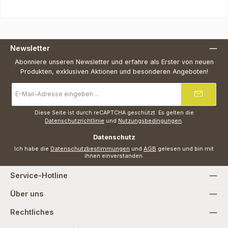
Newsletter
Abonniere unseren Newsletter und erfahre als Erster von neuen
Produkten, exklusiven Aktionen und besonderen Angeboten!
E-
Mail-
Adresse
*
Diese Seite ist durch reCAPTCHA geschützt. Es gelten die
Datenschutzrichtlinie
und
Nutzungsbedingungen
.
Datenschutz
Ich habe die
Datenschutzbestimmungen
und
AGB
gelesen und bin mit
ihnen einverstanden.
Service-Hotline
Über uns
Rechtliches