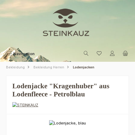
Zum Hauptinhalt springen
Navigation
Bekleidung
Bekleidung Herren
Lodenjacken
Lodenjacke "Kragenhuber" aus
Lodenfleece - Petrolblau
Bildergalerie überspringen