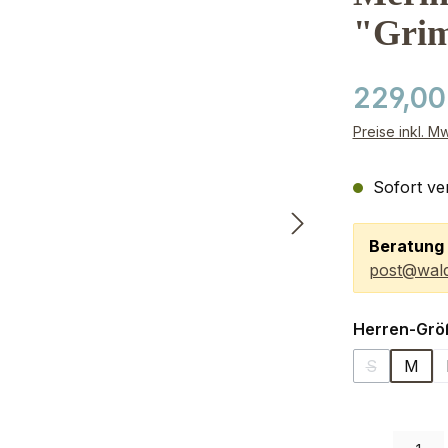
"Grim
229,00
Preise inkl. M
Sofort ver
Beratung 
post@wald
Herren-Grö
S
M
(Diese Optio
Produkt Anzah