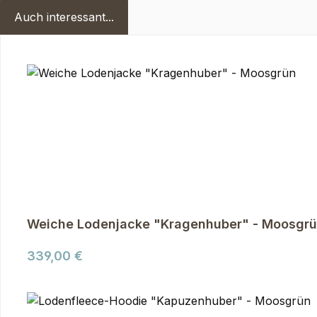
Auch interessant...
Produktgalerie überspringen
Weiche Lodenjacke "Kragenhuber" - Moosgr
Regulärer Preis:
339,00 €