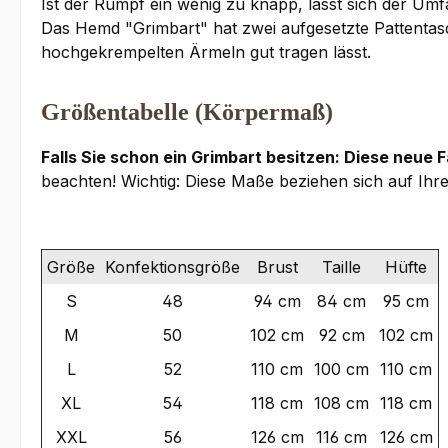
Ist der Rumpf ein wenig zu knapp, lässt sich der U
Das Hemd "Grimbart" hat zwei aufgesetzte Pattentas
hochgekrempelten Ärmeln gut tragen lässt.
Größentabelle (Körpermaß)
Falls Sie schon ein Grimbart besitzen: Diese neue 
beachten! Wichtig: Diese Maße beziehen sich auf Ihr
Größe
Konfektionsgröße
Brust
Taille
Hüfte
S
48
94 cm
84 cm
95 cm
M
50
102 cm
92 cm
102 cm
L
52
110 cm
100 cm
110 cm
XL
54
118 cm
108 cm
118 cm
XXL
56
126 cm
116 cm
126 cm