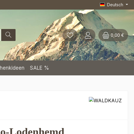
Deutsch
0,00 €
henkideen
SALE %
no-Lodenhemd