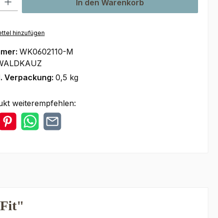
In den Warenkorb
ttel hinzufügen
mmer:
WK0602110-M
WALDKAUZ
l. Verpackung:
0,5 kg
ukt weiterempfehlen:
Fit"