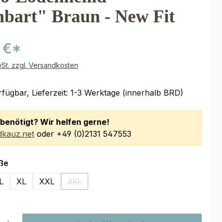
bart" Braun - New Fit
 €*
wSt. zzgl. Versandkosten
fügbar, Lieferzeit: 1-3 Werktage (innerhalb BRD)
benötigt? Wir helfen gerne!
kauz.net
oder +49 (0)2131 547553
auswählen
ße
L
XL
XXL
3XL
n ist zurzeit nicht verfügbar.)
(Diese Option ist zurzeit nicht verfügbar.)
l: Gib den gewünschten Wert ein oder benutze die Schaltflächen um