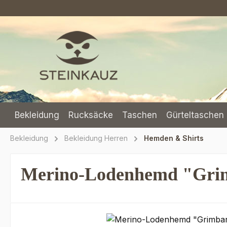
m Hauptinhalt springen
Zur Suche springen
Zur Hauptnavigation springen
Bekleidung
Rucksäcke
Taschen
Gürteltaschen 
Bekleidung
Bekleidung Herren
Hemden & Shirts
Merino-Lodenhemd "Grim
Bildergalerie überspringen