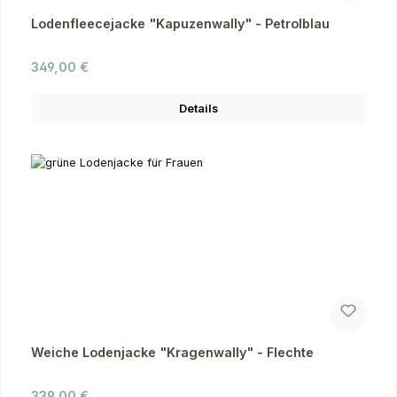
Lodenfleecejacke "Kapuzenwally" - Petrolblau
Regulärer Preis:
349,00 €
Details
Weiche Lodenjacke "Kragenwally" - Flechte
Regulärer Preis:
339,00 €