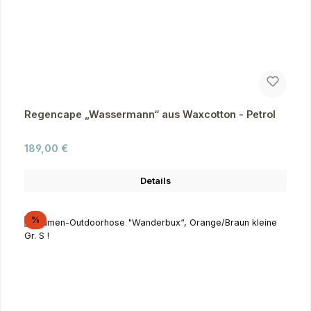
Regencape „Wassermann“ aus Waxcotton - Petrol
Regulärer Preis:
189,00 €
Details
Rabatt
%