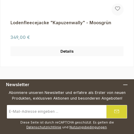
Lodenfleecejacke "Kapuzenwally" - Moosgrün
Regulärer Preis:
349,00 €
Details
Newsletter
Abonniere unseren Newsletter und erfahre als Erster von neuen
Produkten, exklusiven Aktionen und besonderen Angeboten!
E-
Mail-
Adresse
*
Diese Seite ist durch reCAPTCHA geschützt. Es gelten die
Datenschutzrichtlinie
und
Nutzungsbedingungen
.