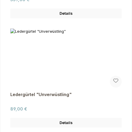
Details
Ledergürtel "Unverwüstling"
Regulärer Preis:
89,00 €
Details