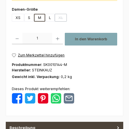
auswählen
Damen-Größe
XS
S
M
L
XL
(Diese Option ist zurzeit nicht verfügbar.)
Produkt Anzahl: Gib den gewünschten Wert ein oder benutze die Schaltfl
In den Warenkorb
Zum Merkzettel hinzufügen
Produktnummer:
SK0010144-M
Hersteller:
STEINKAUZ
Gewicht inkl. Verpackung:
0,2 kg
Dieses Produkt weiterempfehlen:
Beschreibung