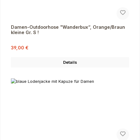
Damen-Outdoorhose "Wanderbux“, Orange/Braun
kleine Gr. S !
Verkaufspreis:
Regulärer Preis:
39,00 €
Details