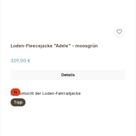
Loden-Fleecejacke "Adele" - moosgrün
Regulärer Preis:
329,00 €
Details
Rabatt
%
Tipp