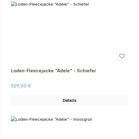
Loden-Fleecejacke "Adele" - Schiefer
Regulärer Preis:
329,00 €
Details