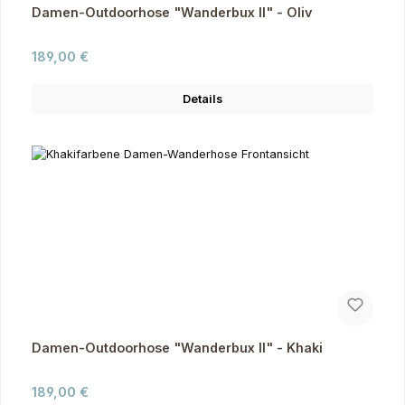
Damen-Outdoorhose "Wanderbux II" - Oliv
Regulärer Preis:
189,00 €
Details
Damen-Outdoorhose "Wanderbux II" - Khaki
Regulärer Preis:
189,00 €