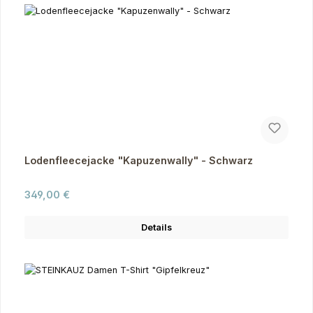
Lodenfleecejacke "Kapuzenwally" - Schwarz
Regulärer Preis:
349,00 €
Details