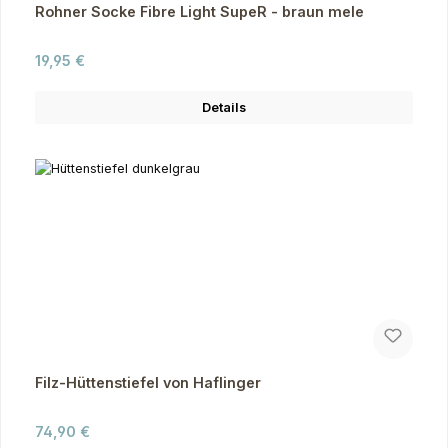
Rohner Socke Fibre Light SupeR - braun mele
Regulärer Preis:
19,95 €
Details
Filz-Hüttenstiefel von Haflinger
Regulärer Preis:
74,90 €