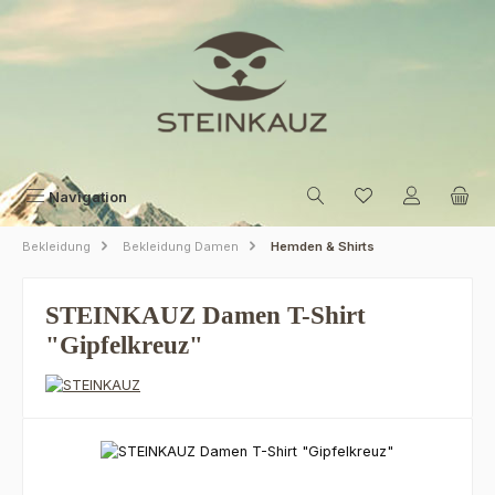
Zum Hauptinhalt springen
Navigation
Bekleidung
Bekleidung Damen
Hemden & Shirts
STEINKAUZ Damen T-Shirt
"Gipfelkreuz"
Bildergalerie überspringen