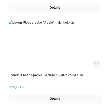
Details
Loden-Fleecejacke "Adele" - dunkelbraun
Regulärer Preis:
329,00 €
Details