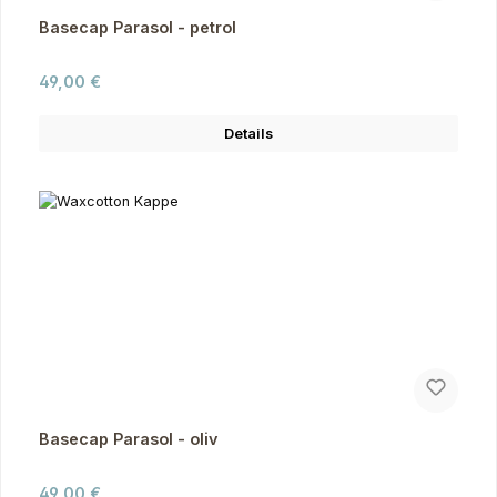
Basecap Parasol - petrol
Regulärer Preis:
49,00 €
Details
Basecap Parasol - oliv
Regulärer Preis:
49,00 €