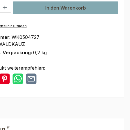
l: Gib den gewünschten Wert ein oder benutze die Schaltflächen um
In den Warenkorb
ttel hinzufügen
mmer:
WK0504727
WALDKAUZ
l. Verpackung:
0,2 kg
ukt weiterempfehlen:
un"