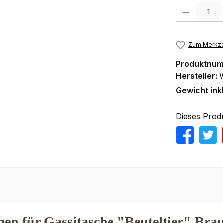
Produkt Anzah
Zum Merkze
Produktnu
Hersteller:
Gewicht ink
Dieses Prod
en für Gassitasche "Beuteltier" Bra