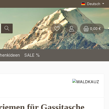
Deutsch
0,00 €
henkideen
SALE %
riemen für Gassitasche