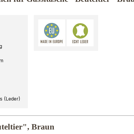
g
cm
gs (Leder)
teltier", Braun