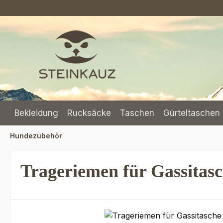
m Hauptinhalt springen
Zur Suche springen
Zur Hauptnavigation springen
Bekleidung
Rucksäcke
Taschen
Gürteltaschen 
Hundezubehör
Trageriemen für Gassitas
Bildergalerie überspringen