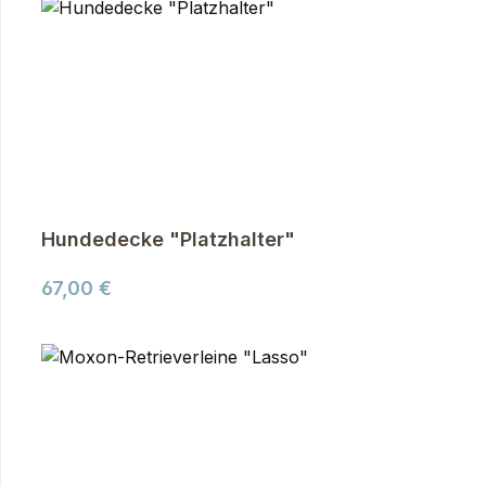
Hundedecke "Platzhalter"
Regulärer Preis:
67,00 €