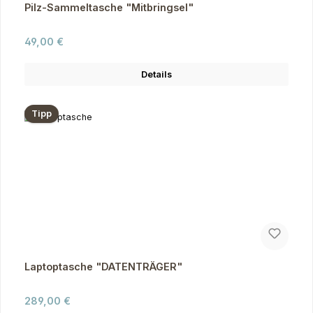
Pilz-Sammeltasche "Mitbringsel"
Regulärer Preis:
49,00 €
Details
Tipp
Laptoptasche "DATENTRÄGER"
Regulärer Preis:
289,00 €