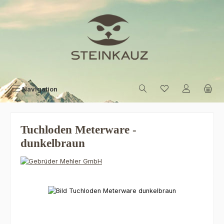
Zum Hauptinhalt springen
Navigation
Tuchloden Meterware -
dunkelbraun
Bildergalerie überspringen