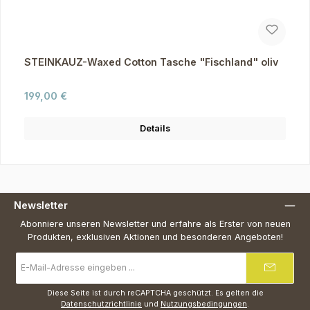
STEINKAUZ-Waxed Cotton Tasche "Fischland" oliv
Regulärer Preis:
199,00 €
Details
Newsletter
Abonniere unseren Newsletter und erfahre als Erster von neuen
Produkten, exklusiven Aktionen und besonderen Angeboten!
E-
Mail-
Adresse
*
Diese Seite ist durch reCAPTCHA geschützt. Es gelten die
Datenschutzrichtlinie
und
Nutzungsbedingungen
.