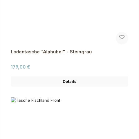
Lodentasche "Alphubel" - Steingrau
Regulärer Preis:
179,00 €
Details