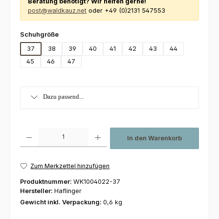
Beratung benötigt? Wir helfen gerne!
post@waldkauz.net
oder +49 (0)2131 547553
auswählen
Schuhgröße
37
38
39
40
41
42
43
44
45
46
47
Dazu passend...
Produkt Anzahl: Gib den gewünschten Wert ein oder benutze die Schaltfl
In den Warenkorb
Zum Merkzettel hinzufügen
Produktnummer:
WK1004022-37
Hersteller:
Haflinger
Gewicht inkl. Verpackung:
0,6 kg