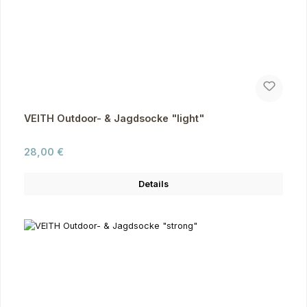
VEITH Outdoor- & Jagdsocke "light"
Regulärer Preis:
28,00 €
Details