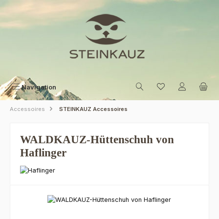
Zum Hauptinhalt springen
Navigation
Accessoires
STEINKAUZ Accessoires
WALDKAUZ-Hüttenschuh von
Haflinger
Bildergalerie überspringen