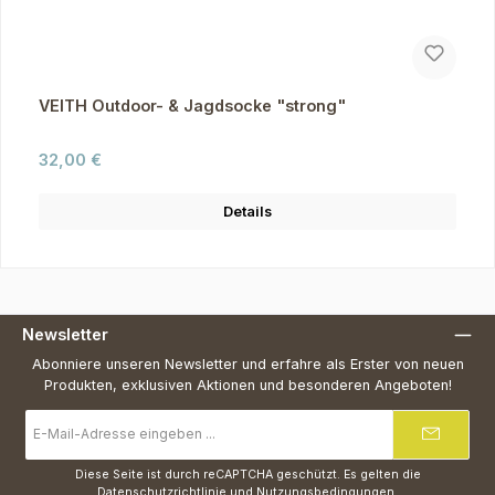
VEITH Outdoor- & Jagdsocke "strong"
Regulärer Preis:
32,00 €
Details
Newsletter
Abonniere unseren Newsletter und erfahre als Erster von neuen
Produkten, exklusiven Aktionen und besonderen Angeboten!
E-
Mail-
Adresse
*
Diese Seite ist durch reCAPTCHA geschützt. Es gelten die
Datenschutzrichtlinie
und
Nutzungsbedingungen
.