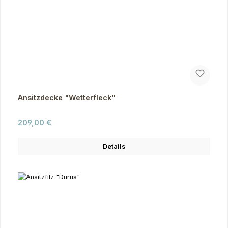
Ansitzdecke "Wetterfleck"
Regulärer Preis:
209,00 €
Details