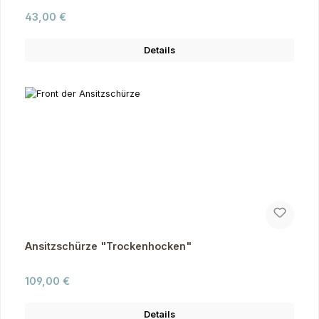
Regulärer Preis:
43,00 €
Details
Ansitzschürze "Trockenhocken"
Regulärer Preis:
109,00 €
Details