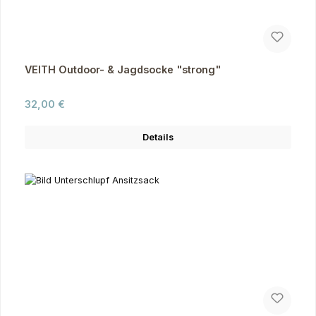
VEITH Outdoor- & Jagdsocke "strong"
Regulärer Preis:
32,00 €
Details