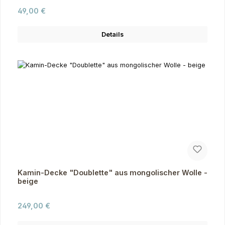
Regulärer Preis:
49,00 €
Details
Kamin-Decke "Doublette" aus mongolischer Wolle -
beige
Regulärer Preis:
249,00 €