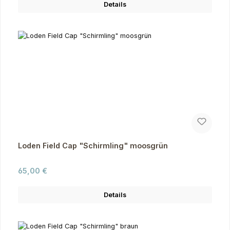
Details
Loden Field Cap "Schirmling" moosgrün
Regulärer Preis:
65,00 €
Details