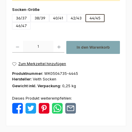
auswählen
Socken-Größe
36/37
38/39
40/41
42/43
44/45
46/47
Produkt Anzahl: Gib den gewünschten Wert ein oder benutze die Schaltfl
In den Warenkorb
Zum Merkzettel hinzufügen
Produktnummer:
WK0504735-4445
Hersteller:
Veith Socken
Gewicht inkl. Verpackung:
0,25 kg
Dieses Produkt weiterempfehlen: