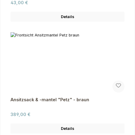
Regulärer Preis:
43,00 €
Details
Ansitzsack & -mantel "Petz" - braun
Regulärer Preis:
389,00 €
Details