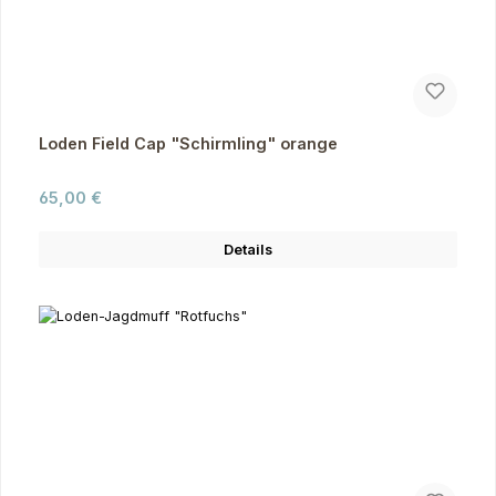
Loden Field Cap "Schirmling" orange
Regulärer Preis:
65,00 €
Details