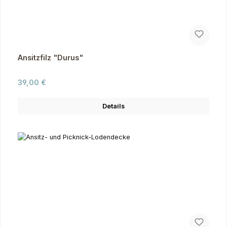
Ansitzfilz "Durus"
Regulärer Preis:
39,00 €
Details