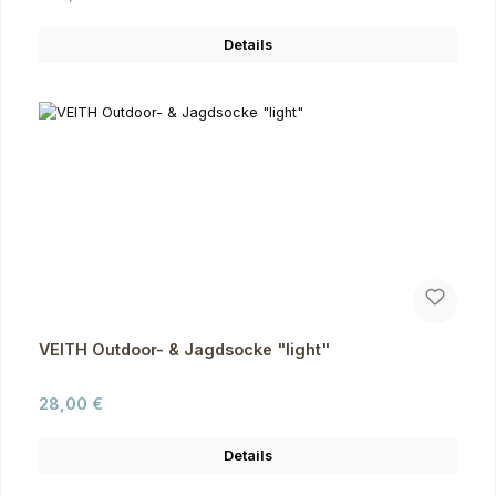
Details
VEITH Outdoor- & Jagdsocke "light"
Regulärer Preis:
28,00 €
Details