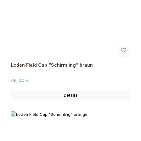
Loden Field Cap "Schirmling" braun
Regulärer Preis:
65,00 €
Details