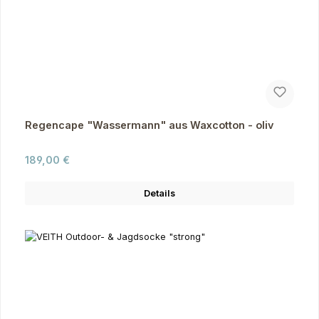
Regencape "Wassermann" aus Waxcotton - oliv
Regulärer Preis:
189,00 €
Details