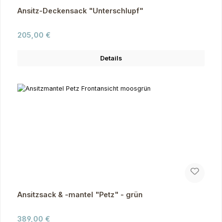
Ansitz-Deckensack "Unterschlupf"
Regulärer Preis:
205,00 €
Details
Ansitzsack & -mantel "Petz" - grün
Regulärer Preis:
389,00 €