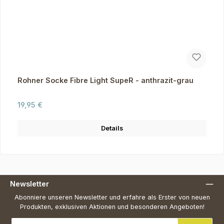
Rohner Socke Fibre Light SupeR - anthrazit-grau
Regulärer Preis:
19,95 €
Details
Newsletter
Abonniere unseren Newsletter und erfahre als Erster von neuen
Produkten, exklusiven Aktionen und besonderen Angeboten!
E-