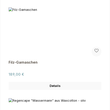
Filz-Gamaschen
Regulärer Preis:
189,00 €
Details