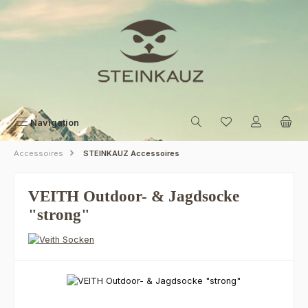
Zum Hauptinhalt springen
Navigation
Accessoires
STEINKAUZ Accessoires
VEITH Outdoor- & Jagdsocke
"strong"
Bildergalerie überspringen