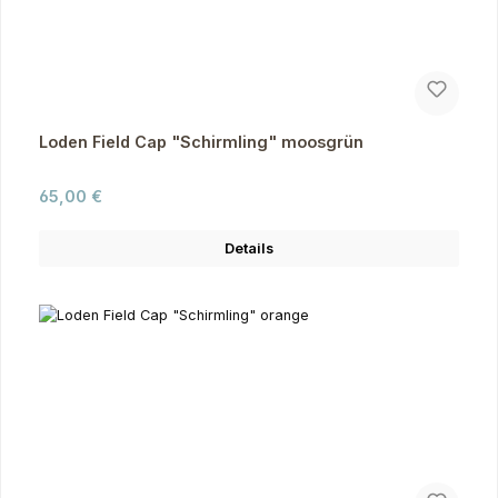
Loden Field Cap "Schirmling" moosgrün
Regulärer Preis:
65,00 €
Details