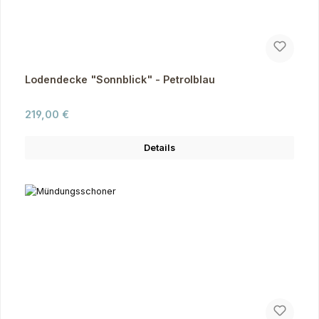
Lodendecke "Sonnblick" - Petrolblau
Regulärer Preis:
219,00 €
Details