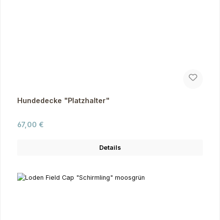
Hundedecke "Platzhalter"
Regulärer Preis:
67,00 €
Details