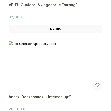
VEITH Outdoor- & Jagdsocke "strong"
Regulärer Preis:
32,00 €
Details
Ansitz-Deckensack "Unterschlupf"
Regulärer Preis:
205,00 €