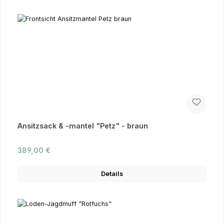
Ansitzsack & -mantel "Petz" - braun
Regulärer Preis:
389,00 €
Details