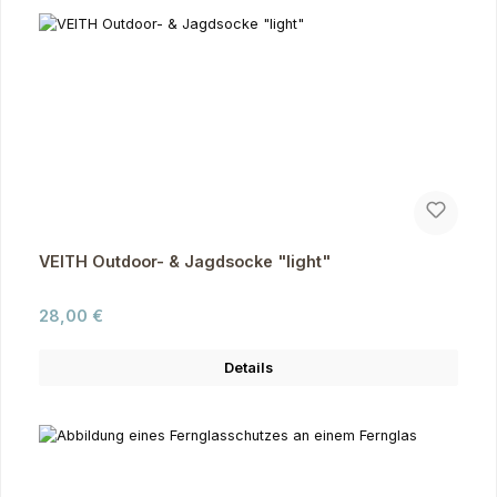
VEITH Outdoor- & Jagdsocke "light"
Regulärer Preis:
28,00 €
Details