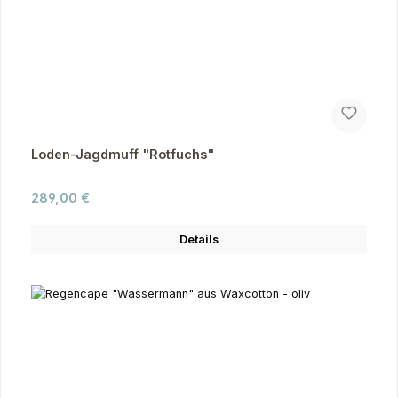
Loden-Jagdmuff "Rotfuchs"
Regulärer Preis:
289,00 €
Details