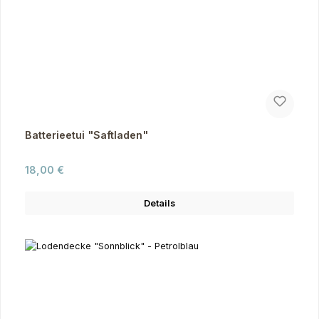
Batterieetui "Saftladen"
Regulärer Preis:
18,00 €
Details