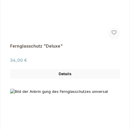
Fernglasschutz "Deluxe"
Regulärer Preis:
34,00 €
Details