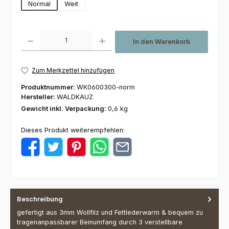
Normal
Weit
Produkt Anzahl: Gib den gewünschten Wert ein oder benutze die Schaltfl
In den Warenkorb
Zum Merkzettel hinzufügen
Produktnummer:
WK0600300-norm
Hersteller:
WALDKAUZ
Gewicht inkl. Verpackung:
0,6 kg
Dieses Produkt weiterempfehlen:
Beschreibung
gefertigt aus 3mm Wollfilz und Fettlederwarm & bequem zu
tragenanpassbarer Beinumfang durch 3 verstellbare