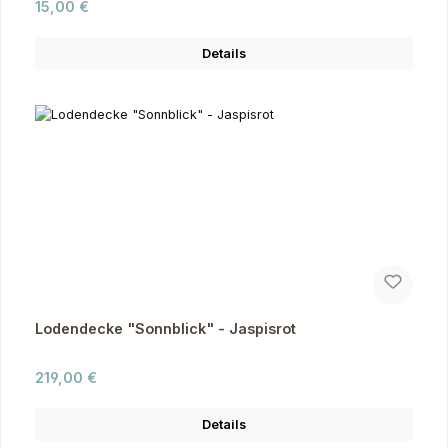
Regulärer Preis:
15,00 €
Details
Lodendecke "Sonnblick" - Jaspisrot
Regulärer Preis:
219,00 €
Details