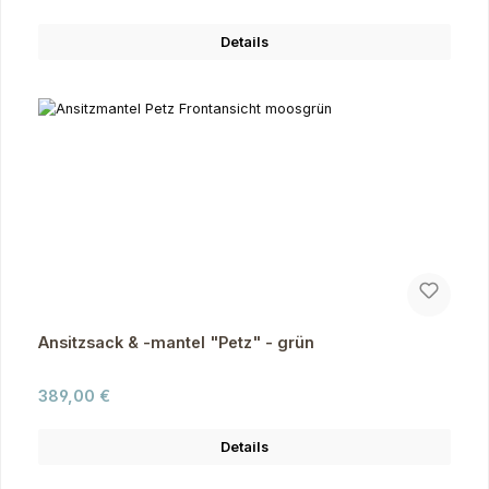
Details
Ansitzsack & -mantel "Petz" - grün
Regulärer Preis:
389,00 €
Details