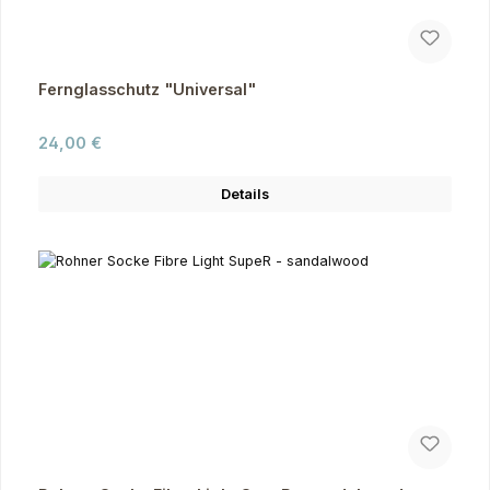
Fernglasschutz "Universal"
Regulärer Preis:
24,00 €
Details