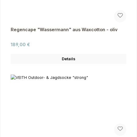
Regencape "Wassermann" aus Waxcotton - oliv
Regulärer Preis:
189,00 €
Details