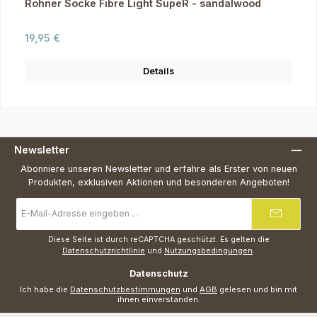
Rohner Socke Fibre Light SupeR - sandalwood
Regulärer Preis:
19,95 €
Details
Newsletter
Abonniere unseren Newsletter und erfahre als Erster von neuen
Produkten, exklusiven Aktionen und besonderen Angeboten!
E-
Mail-
Adresse
*
Diese Seite ist durch reCAPTCHA geschützt. Es gelten die
Datenschutzrichtlinie
und
Nutzungsbedingungen
.
Datenschutz
Ich habe die
Datenschutzbestimmungen
und
AGB
gelesen und bin mit
ihnen einverstanden.