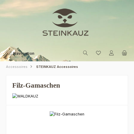
Zum Hauptinhalt springen
Navigation
Accessoires
STEINKAUZ Accessoires
Filz-Gamaschen
Bildergalerie überspringen