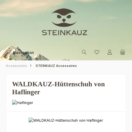
Zum Hauptinhalt springen
Navigation
Accessoires
STEINKAUZ Accessoires
WALDKAUZ-Hüttenschuh von
Haflinger
Bildergalerie überspringen