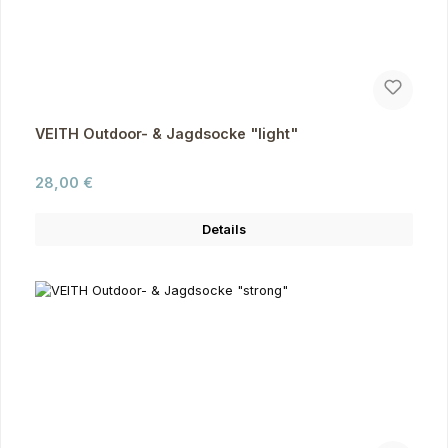
VEITH Outdoor- & Jagdsocke "light"
Regulärer Preis:
28,00 €
Details