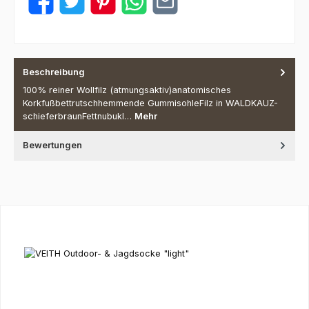
Beschreibung
100% reiner Wollfilz (atmungsaktiv)anatomisches
Korkfußbettrutschhemmende GummisohleFilz in WALDKAUZ-
schieferbraunFettnubukl…
Mehr
Bewertungen
Produktgalerie überspringen