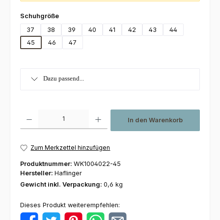
auswählen
Schuhgröße
37
38
39
40
41
42
43
44
45
46
47
Dazu passend...
Produkt Anzahl: Gib den gewünschten Wert ein oder benutze die Schaltfl
In den Warenkorb
Zum Merkzettel hinzufügen
Produktnummer:
WK1004022-45
Hersteller:
Haflinger
Gewicht inkl. Verpackung:
0,6 kg
Dieses Produkt weiterempfehlen: