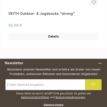
VEITH Outdoor- & Jagdsocke "strong"
Regulärer Preis:
32,00 €
Details
Newsletter
Abonniere unseren Newsletter und erfahre als Erster von neuen
Produkten, exklusiven Aktionen und besonderen Angeboten!
E-
Mail-
Adresse
*
Diese Seite ist durch reCAPTCHA geschützt. Es gelten die
Datenschutzrichtlinie
und
Nutzungsbedingungen
.
Datenschutz