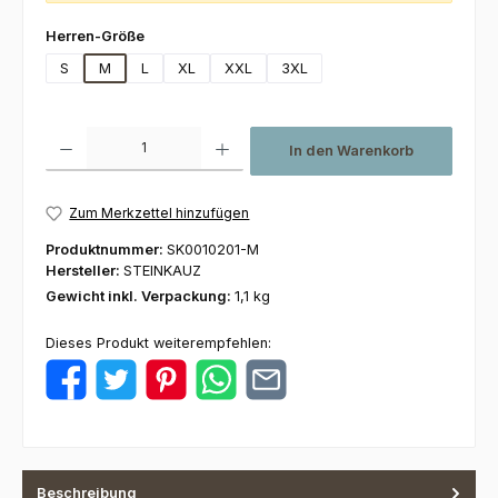
auswählen
Herren-Größe
S
M
L
XL
XXL
3XL
Produkt Anzahl: Gib den gewünschten Wert ein oder benutze die Schaltfl
In den Warenkorb
Zum Merkzettel hinzufügen
Produktnummer:
SK0010201-M
Hersteller:
STEINKAUZ
Gewicht inkl. Verpackung:
1,1 kg
Dieses Produkt weiterempfehlen:
Beschreibung