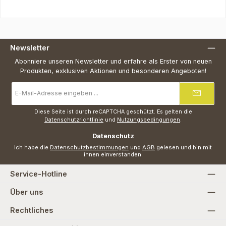
Newsletter
Abonniere unseren Newsletter und erfahre als Erster von neuen
Produkten, exklusiven Aktionen und besonderen Angeboten!
E-
Mail-
Adresse
*
Diese Seite ist durch reCAPTCHA geschützt. Es gelten die
Datenschutzrichtlinie
und
Nutzungsbedingungen
.
Datenschutz
Ich habe die
Datenschutzbestimmungen
und
AGB
gelesen und bin mit
ihnen einverstanden.
Service-Hotline
Über uns
Rechtliches