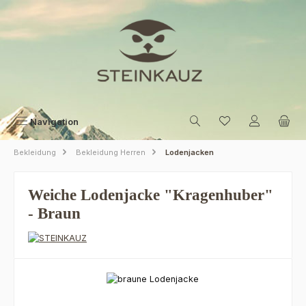
Zum Hauptinhalt springen
Navigation
Bekleidung
Bekleidung Herren
Lodenjacken
Weiche Lodenjacke "Kragenhuber"
- Braun
Bildergalerie überspringen