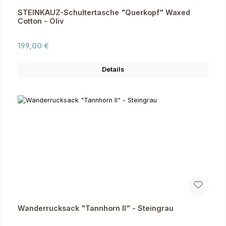
STEINKAUZ-Schultertasche "Querkopf" Waxed
Cotton - Oliv
Regulärer Preis:
199,00 €
Details
Wanderrucksack "Tannhorn II" - Steingrau