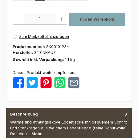
Produkt Anzahl: Gib den gewünschten Wert ein oder benutze die Schaltfl
In den Warenkorb
Zum Merkzettel hinzufügen
Produktnummer:
SK0010193-L
Hersteller:
STEINKAUZ
Gewicht inkl. Verpackung:
1,1 kg
Dieses Produkt weiterempfehlen:
Beschreibung
Warme und atmungsaktive Lodenjacke mit bequemem Schnitt
und Stehkragen aus weichem Lodenfleece (reine Schurwolle).
Das aktu…
Mehr