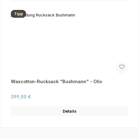
Tipp
Waxcotton-Rucksack "Bushmann" - Oliv
Regulärer Preis:
399,00 €
Details