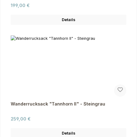
Regulärer Preis:
199,00 €
Details
Wanderrucksack "Tannhorn II" - Steingrau
Regulärer Preis:
259,00 €
Details