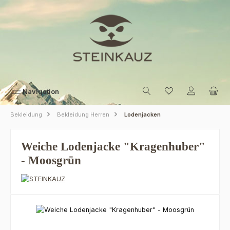
Zum Hauptinhalt springen
Navigation
Bekleidung
Bekleidung Herren
Lodenjacken
Weiche Lodenjacke "Kragenhuber"
- Moosgrün
Bildergalerie überspringen