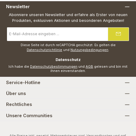
Newsletter
Abonniere unseren Newsletter und erfahre als Erster von neuen
Produkten, exklusiven Aktionen und besonderen Angeboten!
E-
Mail-
Adresse
*
Diese Seite ist durch reCAPTCHA geschützt. Es gelten die
Datenschutzrichtlinie
und
Nutzungsbedingungen
.
Datenschutz
Ich habe die
Datenschutzbestimmungen
und
AGB
gelesen und bin mit
ihnen einverstanden.
Service-Hotline
Über uns
Rechtliches
Unsere Communities
Alle Preise inkl. gesetzl. Mehrwertsteuer zzgl.
Versandkosten
und ggf.