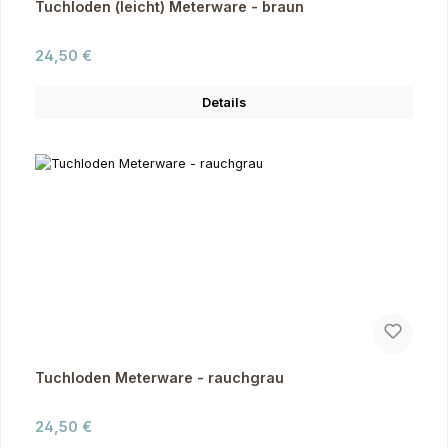
Tuchloden (leicht) Meterware - braun
Regulärer Preis:
24,50 €
Details
Tuchloden Meterware - rauchgrau
Regulärer Preis:
24,50 €