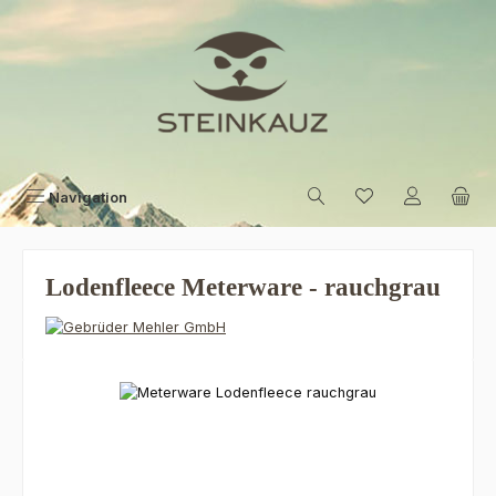
Zum Hauptinhalt springen
Navigation
Lodenfleece Meterware - rauchgrau
Bildergalerie überspringen