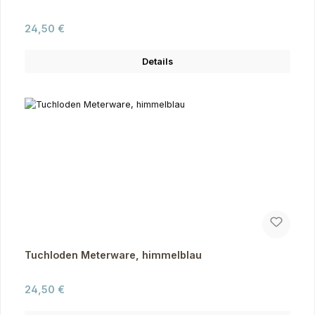
Regulärer Preis:
24,50 €
Details
Tuchloden Meterware, himmelblau
Regulärer Preis:
24,50 €