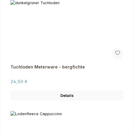
Tuchloden Meterware - bergfichte
Regulärer Preis:
24,50 €
Details