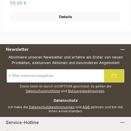
Regulärer Preis:
59,00 €
Details
Newsletter
Abonniere unseren Newsletter und erfahre als Erster von neuen
Produkten, exklusiven Aktionen und besonderen Angeboten!
E-
Mail-
Adresse
*
Diese Seite ist durch reCAPTCHA geschützt. Es gelten die
Datenschutzrichtlinie
und
Nutzungsbedingungen
.
Datenschutz
Ich habe die
Datenschutzbestimmungen
und
AGB
gelesen und bin mit
ihnen einverstanden.
Service-Hotline