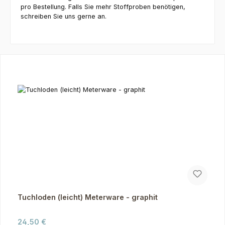
pro Bestellung. Falls Sie mehr Stoffproben benötigen,
schreiben Sie uns gerne an.
Produktgalerie überspringen
Tuchloden (leicht) Meterware - graphit
Regulärer Preis:
24,50 €