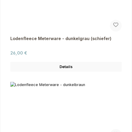
Lodenfleece Meterware - dunkelgrau (schiefer)
Regulärer Preis:
26,00 €
Details