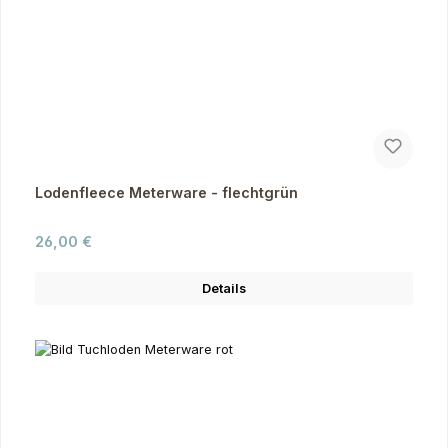
Lodenfleece Meterware - flechtgrün
Regulärer Preis:
26,00 €
Details