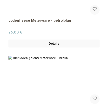
Lodenfleece Meterware - petrolblau
Regulärer Preis:
26,00 €
Details