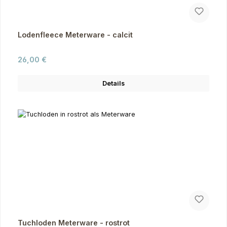
Lodenfleece Meterware - calcit
Regulärer Preis:
26,00 €
Details
Tuchloden Meterware - rostrot