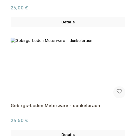
Regulärer Preis:
26,00 €
Details
Gebirgs-Loden Meterware - dunkelbraun
Regulärer Preis:
24,50 €
Details