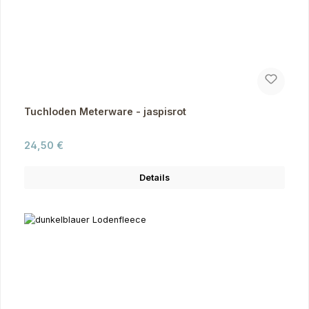
Tuchloden Meterware - jaspisrot
Regulärer Preis:
24,50 €
Details