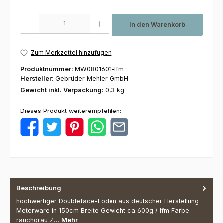
Produkt Anzahl: Gib den gewünschten Wert ein oder benutze die Schaltfl
In den Warenkorb
Zum Merkzettel hinzufügen
Produktnummer:
MW0801601-lfm
Hersteller:
Gebrüder Mehler GmbH
Gewicht inkl. Verpackung:
0,3 kg
Dieses Produkt weiterempfehlen:
Beschreibung
hochwertiger Doubleface-Loden aus deutscher Herstellung
Meterware in 150cm Breite Gewicht ca 600g / lfm Farbe:
rauchgrau Z…
Mehr