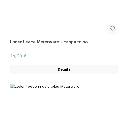
Lodenfleece Meterware - cappuccino
Regulärer Preis:
26,00 €
Details