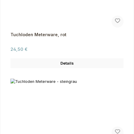
Tuchloden Meterware, rot
Regulärer Preis:
24,50 €
Details