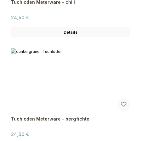
Tuchloden Meterware - chili
Regulärer Preis:
24,50 €
Details
Tuchloden Meterware - bergfichte
Regulärer Preis:
24,50 €