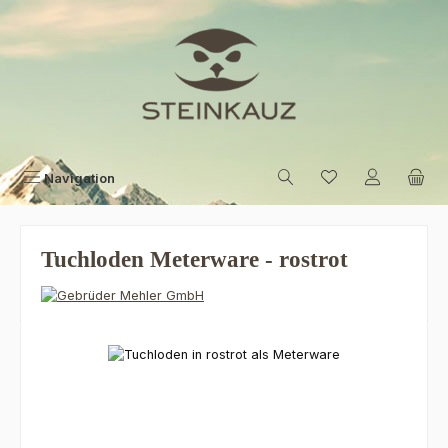
Zum Hauptinhalt springen
Navigation
Tuchloden Meterware - rostrot
Bildergalerie überspringen