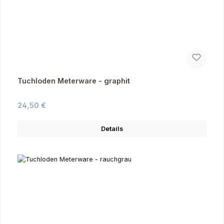
Tuchloden Meterware - graphit
Regulärer Preis:
24,50 €
Details