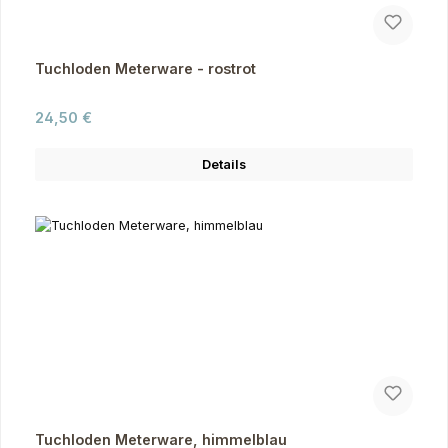
Tuchloden Meterware - rostrot
Regulärer Preis:
24,50 €
Details
Tuchloden Meterware, himmelblau