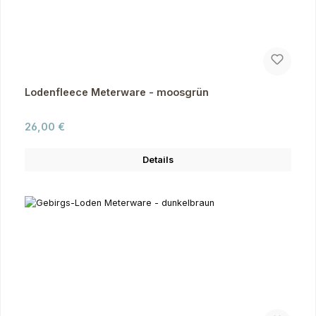
Lodenfleece Meterware - moosgrün
Regulärer Preis:
26,00 €
Details