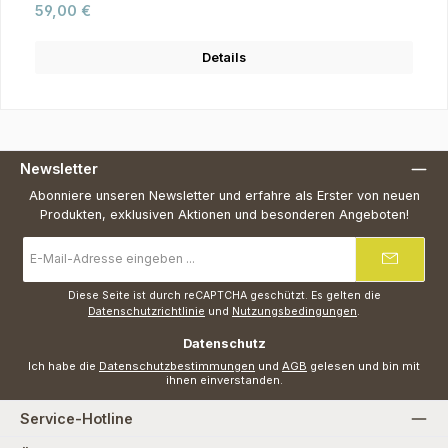
Regulärer Preis:
59,00 €
Details
Newsletter
Abonniere unseren Newsletter und erfahre als Erster von neuen
Produkten, exklusiven Aktionen und besonderen Angeboten!
E-
Mail-
Adresse
*
Diese Seite ist durch reCAPTCHA geschützt. Es gelten die
Datenschutzrichtlinie
und
Nutzungsbedingungen
.
Datenschutz
Ich habe die
Datenschutzbestimmungen
und
AGB
gelesen und bin mit
ihnen einverstanden.
Service-Hotline