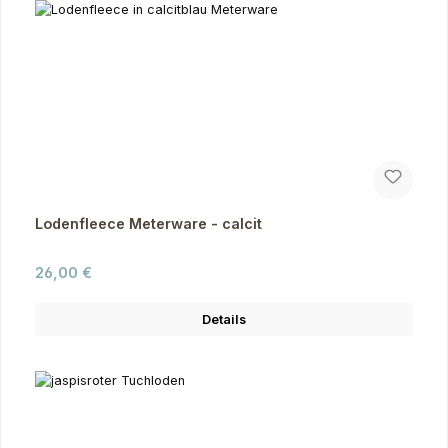
Lodenfleece Meterware - calcit
Regulärer Preis:
26,00 €
Details