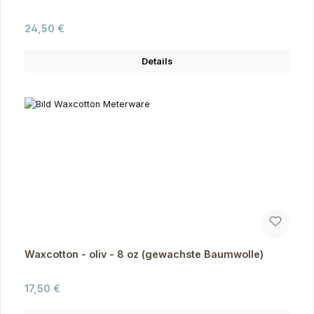
Regulärer Preis:
24,50 €
Details
Waxcotton - oliv - 8 oz (gewachste Baumwolle)
Regulärer Preis:
17,50 €