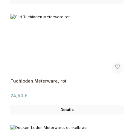
Tuchloden Meterware, rot
Regulärer Preis:
24,50 €
Details