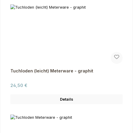
Tuchloden (leicht) Meterware - graphit
Regulärer Preis:
24,50 €
Details