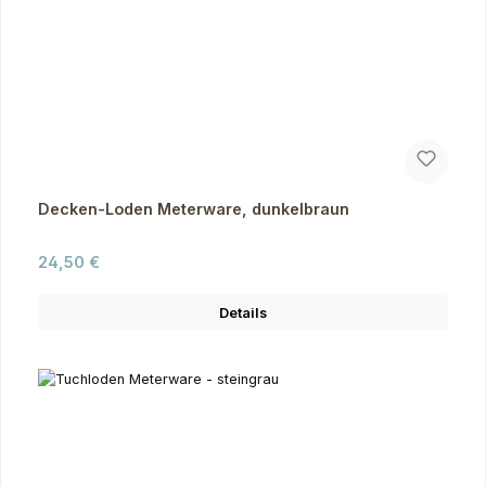
Decken-Loden Meterware, dunkelbraun
Regulärer Preis:
24,50 €
Details