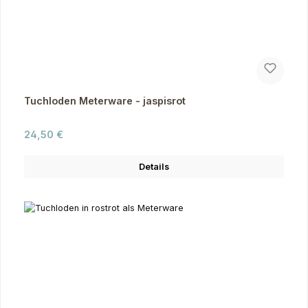
Tuchloden Meterware - jaspisrot
Regulärer Preis:
24,50 €
Details