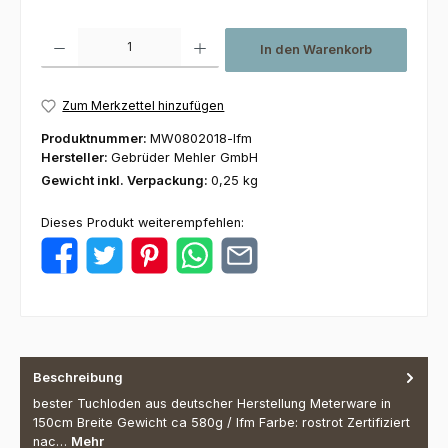
Produkt Anzahl: Gib den gewünschten Wert ein oder benutze die Schaltfl
In den Warenkorb
Zum Merkzettel hinzufügen
Produktnummer:
MW0802018-lfm
Hersteller:
Gebrüder Mehler GmbH
Gewicht inkl. Verpackung:
0,25 kg
Dieses Produkt weiterempfehlen:
Beschreibung
bester Tuchloden aus deutscher Herstellung Meterware in
150cm Breite Gewicht ca 580g / lfm Farbe: rostrot Zertifiziert
nac…
Mehr