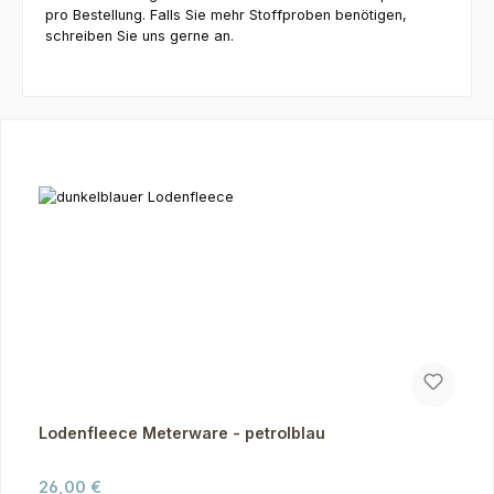
pro Bestellung. Falls Sie mehr Stoffproben benötigen,
schreiben Sie uns gerne an.
Produktgalerie überspringen
Lodenfleece Meterware - petrolblau
Regulärer Preis:
26,00 €