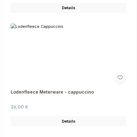
Details
Lodenfleece Meterware - cappuccino
Regulärer Preis:
26,00 €
Details