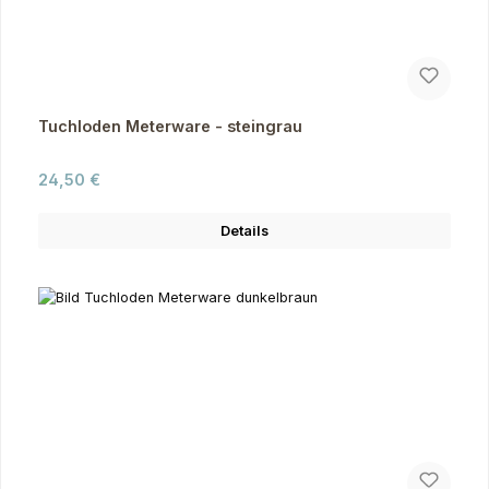
Tuchloden Meterware - steingrau
Regulärer Preis:
24,50 €
Details