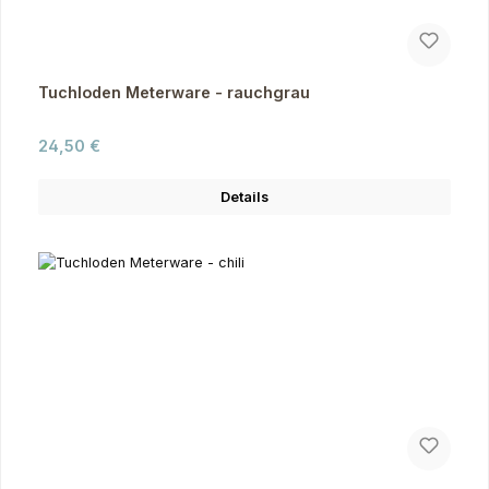
Tuchloden Meterware - rauchgrau
Regulärer Preis:
24,50 €
Details