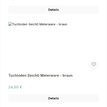
Details
Tuchloden (leicht) Meterware - braun
Regulärer Preis:
24,50 €
Details