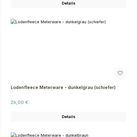
Details
Lodenfleece Meterware - dunkelgrau (schiefer)
Regulärer Preis:
26,00 €
Details