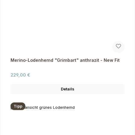
Merino-Lodenhemd "Grimbart" anthrazit - New Fit
Regulärer Preis:
229,00 €
Details
Tipp