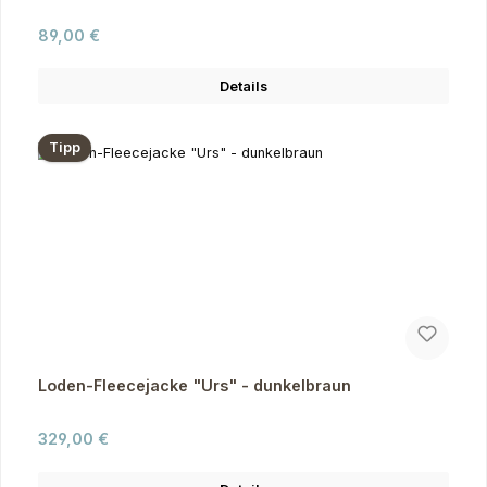
Regulärer Preis:
89,00 €
Details
Tipp
Loden-Fleecejacke "Urs" - dunkelbraun
Regulärer Preis:
329,00 €