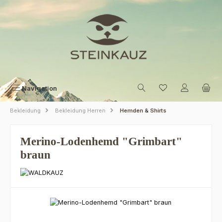
Zum Hauptinhalt springen
Navigation
Bekleidung
Bekleidung Herren
Hemden & Shirts
Merino-Lodenhemd "Grimbart"
braun
Bildergalerie überspringen