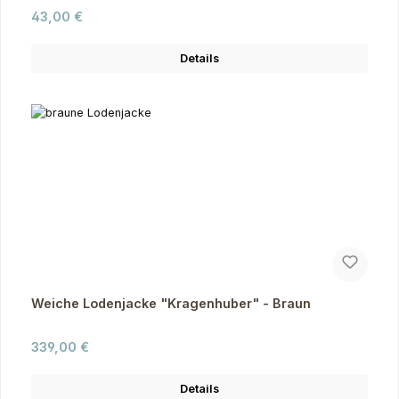
Regulärer Preis:
43,00 €
Details
Weiche Lodenjacke "Kragenhuber" - Braun
Regulärer Preis:
339,00 €
Details