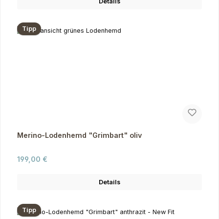
Details
Tipp
Merino-Lodenhemd "Grimbart" oliv
Regulärer Preis:
199,00 €
Details
Tipp