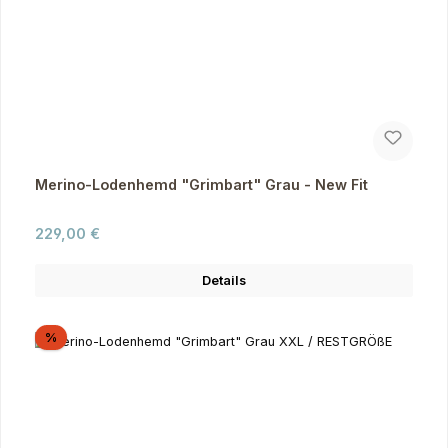
Merino-Lodenhemd "Grimbart" Grau - New Fit
Regulärer Preis:
229,00 €
Details
Rabatt
%