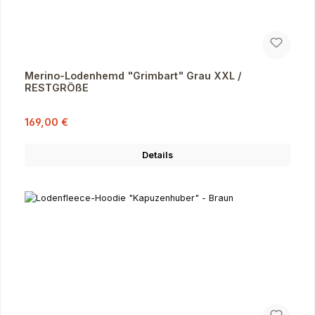
Merino-Lodenhemd "Grimbart" Grau XXL /
RESTGRÖßE
Verkaufspreis:
Regulärer Preis:
169,00 €
Details