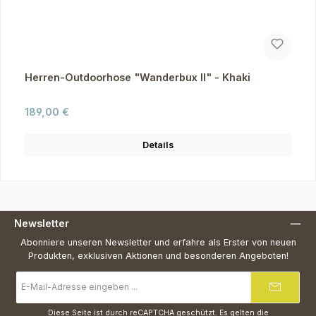
Herren-Outdoorhose "Wanderbux II" - Khaki
Regulärer Preis:
189,00 €
Details
Newsletter
Abonniere unseren Newsletter und erfahre als Erster von neuen
Produkten, exklusiven Aktionen und besonderen Angeboten!
E-
Mail-
Adresse
*
Diese Seite ist durch reCAPTCHA geschützt. Es gelten die