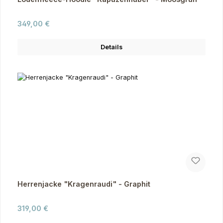
Regulärer Preis:
349,00 €
Details
Herrenjacke "Kragenraudi" - Graphit
Regulärer Preis:
319,00 €