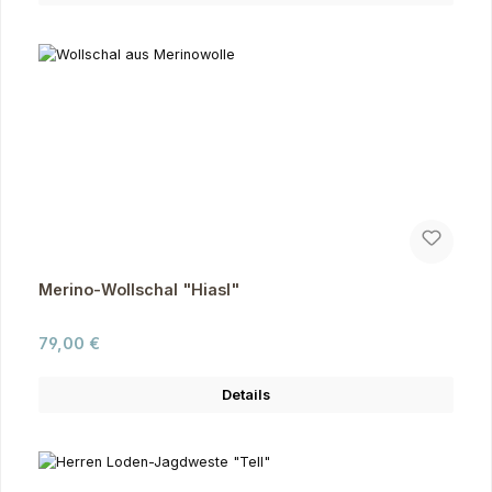
Merino-Wollschal "Hiasl"
Regulärer Preis:
79,00 €
Details