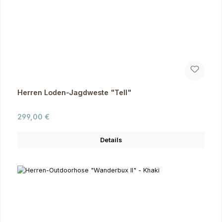
Herren Loden-Jagdweste "Tell"
Regulärer Preis:
299,00 €
Details