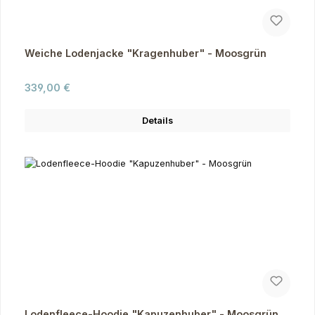
Weiche Lodenjacke "Kragenhuber" - Moosgrün
Regulärer Preis:
339,00 €
Details
Lodenfleece-Hoodie "Kapuzenhuber" - Moosgrün