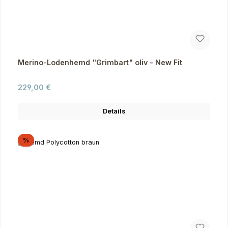
Merino-Lodenhemd "Grimbart" oliv - New Fit
Regulärer Preis:
229,00 €
Details
Rabatt
%