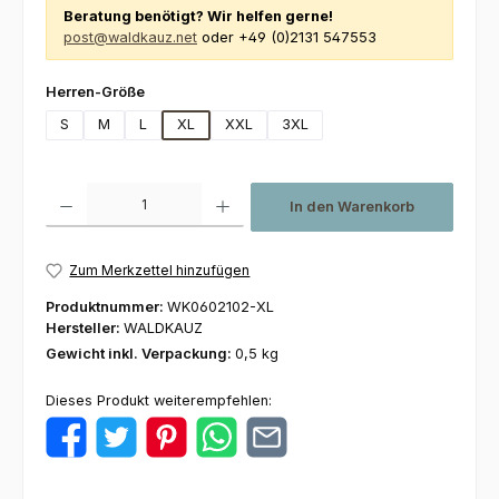
Beratung benötigt? Wir helfen gerne!
post@waldkauz.net
oder +49 (0)2131 547553
auswählen
Herren-Größe
S
M
L
XL
XXL
3XL
Produkt Anzahl: Gib den gewünschten Wert ein oder benutze die Schaltfl
In den Warenkorb
Zum Merkzettel hinzufügen
Produktnummer:
WK0602102-XL
Hersteller:
WALDKAUZ
Gewicht inkl. Verpackung:
0,5 kg
Dieses Produkt weiterempfehlen: