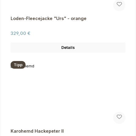
Loden-Fleecejacke "Urs" - orange
Regulärer Preis:
329,00 €
Details
Tipp
Karohemd Hackepeter II