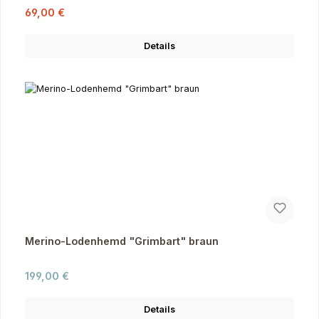
Verkaufspreis:
Regulärer Preis:
69,00 €
Details
Merino-Lodenhemd "Grimbart" braun
Regulärer Preis:
199,00 €
Details