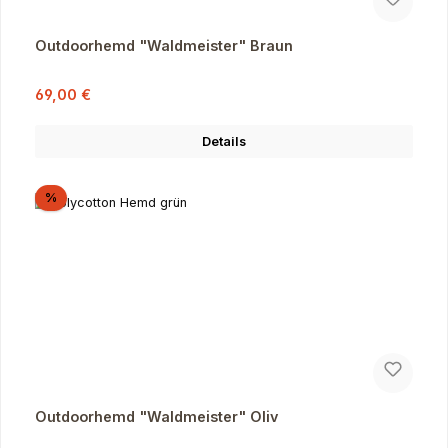
Outdoorhemd "Waldmeister" Braun
Verkaufspreis:
Regulärer Preis:
69,00 €
Details
Rabatt
%
Outdoorhemd "Waldmeister" Oliv