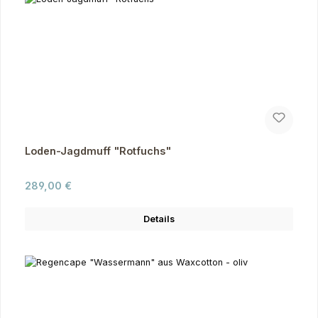
Loden-Jagdmuff "Rotfuchs"
Regulärer Preis:
289,00 €
Details