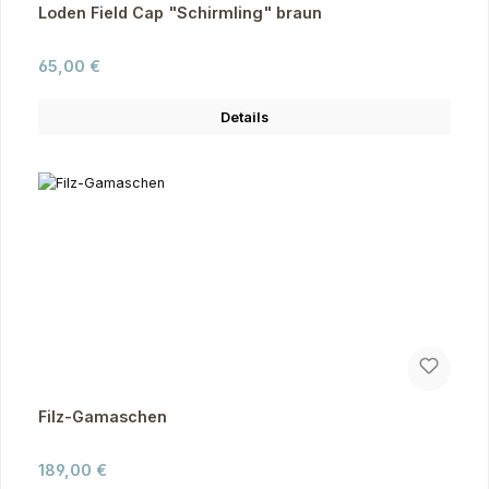
Loden Field Cap "Schirmling" braun
Regulärer Preis:
65,00 €
Details
Filz-Gamaschen
Regulärer Preis:
189,00 €