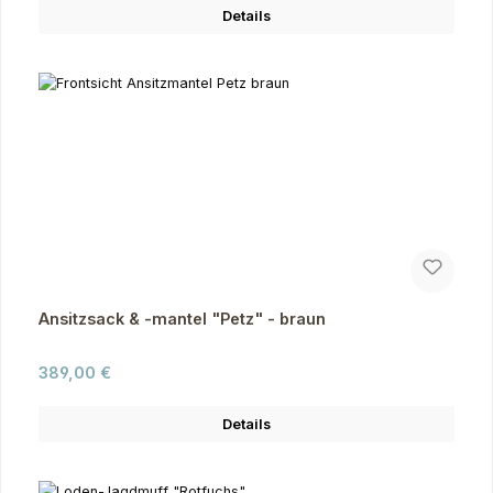
Details
Ansitzsack & -mantel "Petz" - braun
Regulärer Preis:
389,00 €
Details