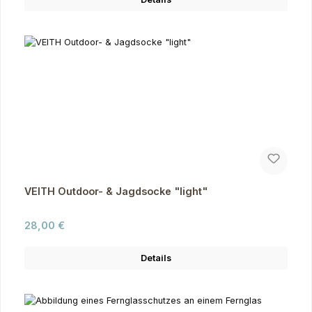
VEITH Outdoor- & Jagdsocke "light"
Regulärer Preis:
28,00 €
Details