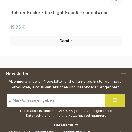
Rohner Socke Fibre Light SupeR - sandalwood
Regulärer Preis:
19,95 €
Details
Newsletter
Abonniere unseren Newsletter und erfahre als Erster von neuen
Produkten, exklusiven Aktionen und besonderen Angeboten!
E-
Mail-
Adresse
*
Diese Seite ist durch reCAPTCHA geschützt. Es gelten die
Datenschutzrichtlinie
und
Nutzungsbedingungen
.
Datenschutz
Ich habe die
Datenschutzbestimmungen
und
AGB
gelesen und bin mit