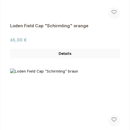
Loden Field Cap "Schirmling" orange
Regulärer Preis:
65,00 €
Details