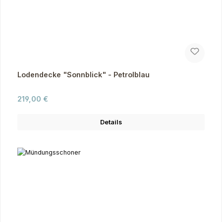
Lodendecke "Sonnblick" - Petrolblau
Regulärer Preis:
219,00 €
Details