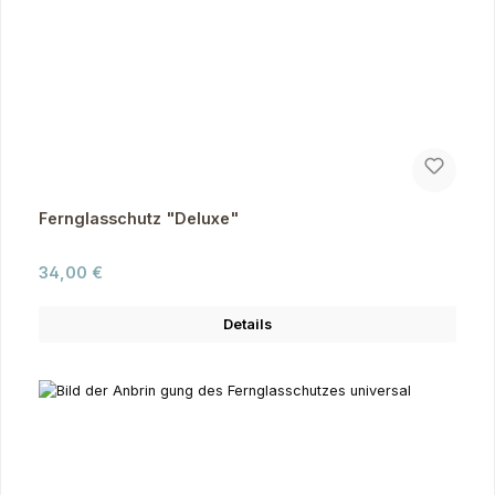
Fernglasschutz "Deluxe"
Regulärer Preis:
34,00 €
Details