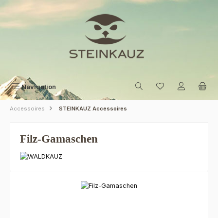
Zum Hauptinhalt springen
Navigation
Accessoires
STEINKAUZ Accessoires
Filz-Gamaschen
Bildergalerie überspringen