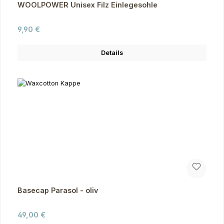
WOOLPOWER Unisex Filz Einlegesohle
Regulärer Preis:
9,90 €
Details
Basecap Parasol - oliv
Regulärer Preis:
49,00 €