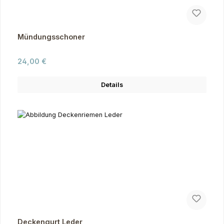
Mündungsschoner
Regulärer Preis:
24,00 €
Details
Deckengurt Leder