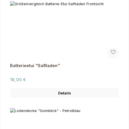
Batterieetui "Saftladen"
Regulärer Preis:
18,00 €
Details