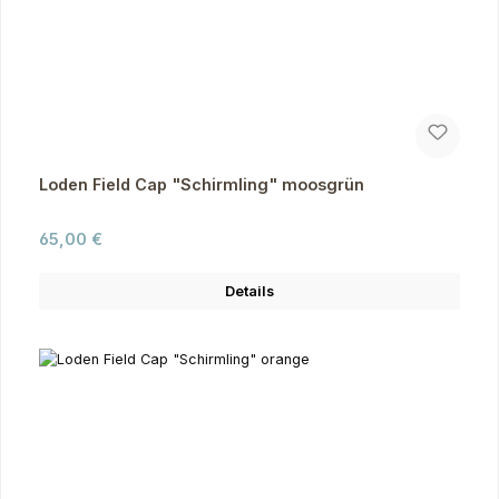
Loden Field Cap "Schirmling" moosgrün
Regulärer Preis:
65,00 €
Details