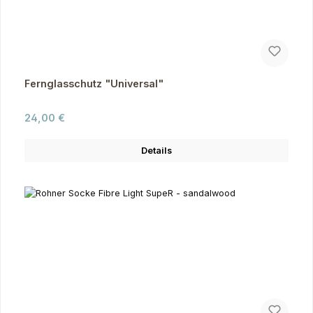
Fernglasschutz "Universal"
Regulärer Preis:
24,00 €
Details