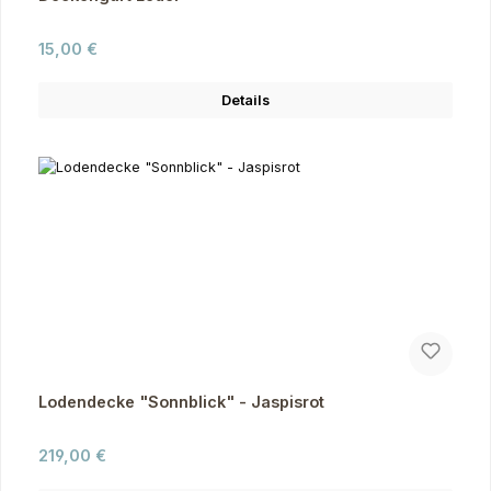
Regulärer Preis:
15,00 €
Details
Lodendecke "Sonnblick" - Jaspisrot
Regulärer Preis:
219,00 €