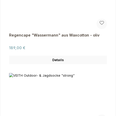
Regencape "Wassermann" aus Waxcotton - oliv
Regulärer Preis:
189,00 €
Details