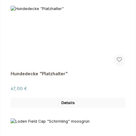
Hundedecke "Platzhalter"
Regulärer Preis:
67,00 €
Details