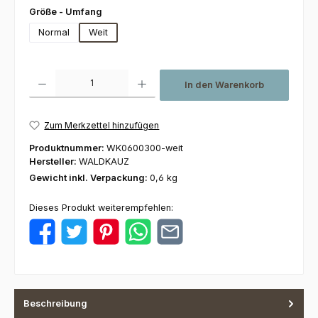
auswählen
Größe - Umfang
Normal
Weit
Produkt Anzahl: Gib den gewünschten Wert ein oder benutze die Schaltfl
In den Warenkorb
Zum Merkzettel hinzufügen
Produktnummer:
WK0600300-weit
Hersteller:
WALDKAUZ
Gewicht inkl. Verpackung:
0,6 kg
Dieses Produkt weiterempfehlen:
Beschreibung