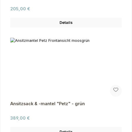
Regulärer Preis:
205,00 €
Details
Ansitzsack & -mantel "Petz" - grün
Regulärer Preis:
389,00 €
Details