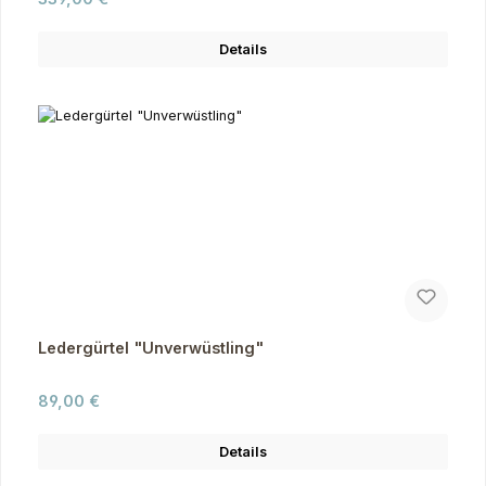
Details
Ledergürtel "Unverwüstling"
Regulärer Preis:
89,00 €
Details