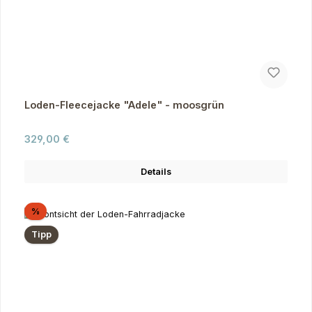
Loden-Fleecejacke "Adele" - moosgrün
Regulärer Preis:
329,00 €
Details
Rabatt
%
Tipp