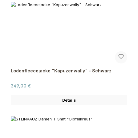
Lodenfleecejacke "Kapuzenwally" - Schwarz
Regulärer Preis:
349,00 €
Details