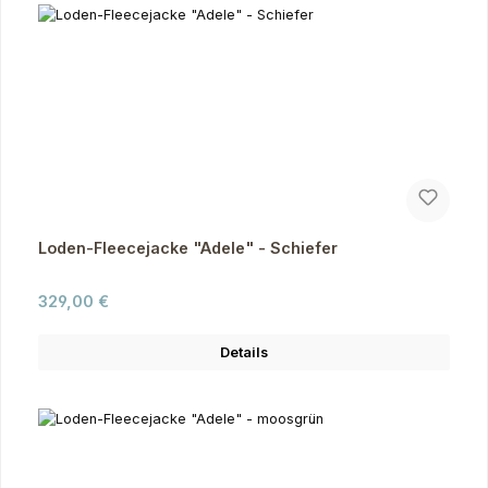
Loden-Fleecejacke "Adele" - Schiefer
Regulärer Preis:
329,00 €
Details