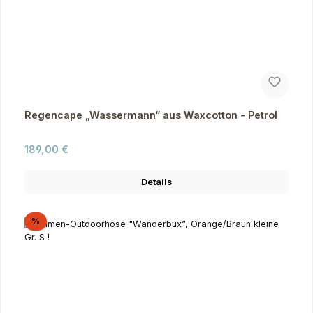
Regencape „Wassermann“ aus Waxcotton - Petrol
Regulärer Preis:
189,00 €
Details
Rabatt
%