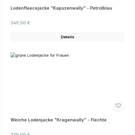
Lodenfleecejacke "Kapuzenwally" - Petrolblau
Regulärer Preis:
349,00 €
Details
Weiche Lodenjacke "Kragenwally" - Flechte
Regulärer Preis:
339,00 €