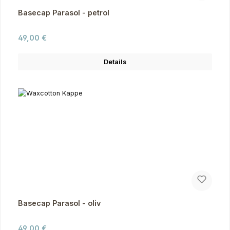
Basecap Parasol - petrol
Regulärer Preis:
49,00 €
Details
Basecap Parasol - oliv
Regulärer Preis:
49,00 €