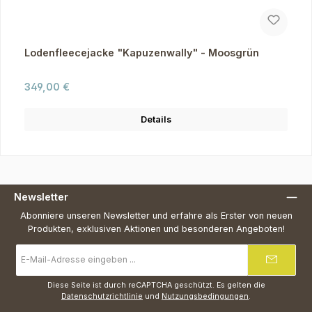
Lodenfleecejacke "Kapuzenwally" - Moosgrün
Regulärer Preis:
349,00 €
Details
Newsletter
Abonniere unseren Newsletter und erfahre als Erster von neuen
Produkten, exklusiven Aktionen und besonderen Angeboten!
E-
Mail-
Adresse
*
Diese Seite ist durch reCAPTCHA geschützt. Es gelten die
Datenschutzrichtlinie
und
Nutzungsbedingungen
.