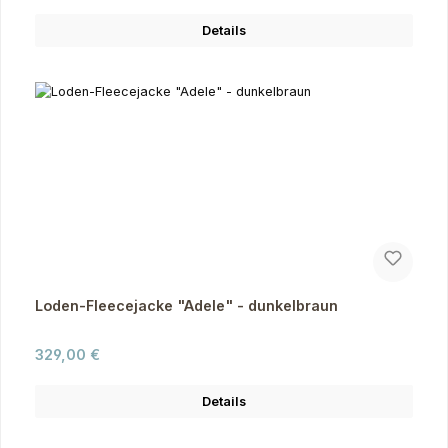
Details
Loden-Fleecejacke "Adele" - dunkelbraun
Regulärer Preis:
329,00 €
Details