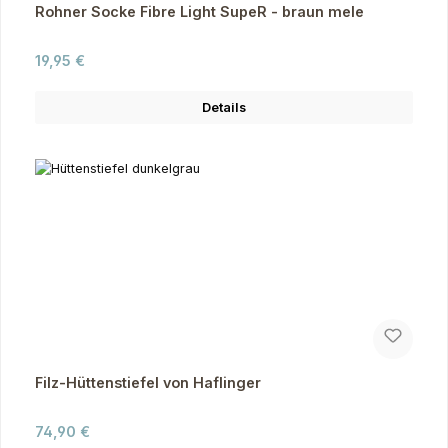
Rohner Socke Fibre Light SupeR - braun mele
Regulärer Preis:
19,95 €
Details
Filz-Hüttenstiefel von Haflinger
Regulärer Preis:
74,90 €