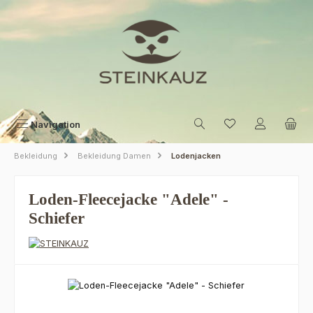
Zum Hauptinhalt springen
Navigation
Bekleidung
Bekleidung Damen
Lodenjacken
Loden-Fleecejacke "Adele" -
Schiefer
Bildergalerie überspringen