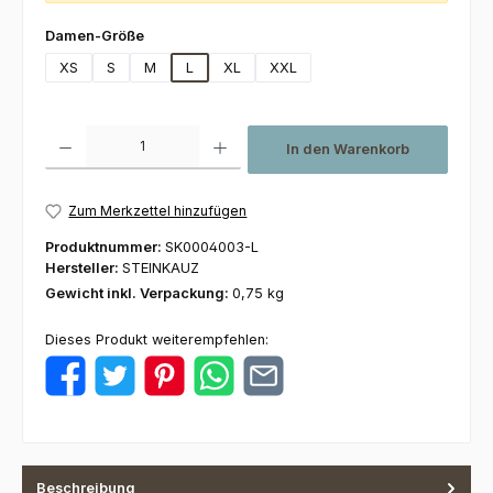
auswählen
Damen-Größe
XS
S
M
L
XL
XXL
Produkt Anzahl: Gib den gewünschten Wert ein oder benutze die Schaltfl
In den Warenkorb
Zum Merkzettel hinzufügen
Produktnummer:
SK0004003-L
Hersteller:
STEINKAUZ
Gewicht inkl. Verpackung:
0,75 kg
Dieses Produkt weiterempfehlen:
Beschreibung