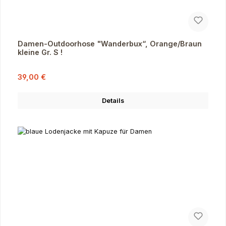
Damen-Outdoorhose "Wanderbux“, Orange/Braun
kleine Gr. S !
Verkaufspreis:
Regulärer Preis:
39,00 €
Details