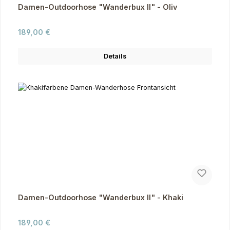
Damen-Outdoorhose "Wanderbux II" - Oliv
Regulärer Preis:
189,00 €
Details
Damen-Outdoorhose "Wanderbux II" - Khaki
Regulärer Preis:
189,00 €