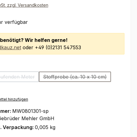
wSt. zzgl. Versandkosten
r verfügbar
benötigt? Wir helfen gerne!
kauz.net
oder +49 (0)2131 547553
wählen
aufenden Meter
Stoffprobe (ca. 10 x 10 cm)
(Diese Option ist zurzeit nicht verfügbar.)
(Diese Option ist zurzeit nicht 
ttel hinzufügen
mmer:
MW0801301-sp
Gebrüder Mehler GmbH
l. Verpackung:
0,005 kg