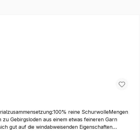
aterialzusammensetzung:100% reine SchurwolleMengen
 sich gut auf die windabweisenden Eigenschaften
jacken, Lodenhosen oder auch etwas leichtere Taschen