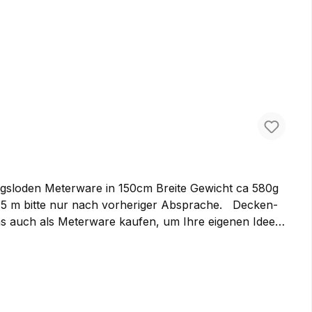
irgsloden Meterware in 150cm Breite Gewicht ca 580g
s auch als Meterware kaufen, um Ihre eigenen Ideen
ufgeraute Oberfläche besonders warm. Der optimale