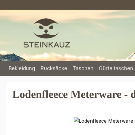
m Hauptinhalt springen
Zur Suche springen
Zur Hauptnavigation springen
Bekleidung
Rucksäcke
Taschen
Gürteltaschen 
Lodenfleece Meterware - 
Bildergalerie überspringen