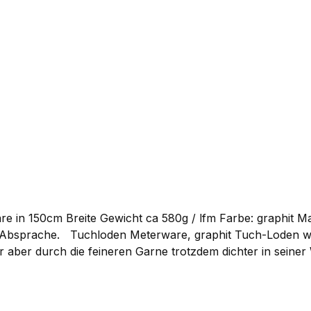
bevorzugt für unsere Jacken. Sie können ihn bei uns als
deutscher Produktion hergestellt und ist von höchster Qual
 Gewicht ca 580g / lfm Farbe: graphit Materialzusammensetzung:100% reine
Gebirgsloden aus einem etwas
ter aber durch die feineren Garne trotzdem dichter in sein
Gebirgsloden und eignet sich dadurch besonders für Beklei
wenden wir selber bevorzugt für unsere Jacken. Sie könn
iner Schurwolle in deutscher Produktion hergestellt und is