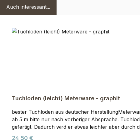
Auch interessant...
Produktgalerie überspringen
Tuchloden (leicht) Meterware - graphit
bester Tuchloden aus deutscher HerstellungMeterwa
ab 5 m bitte nur nach vorheriger Absprache. Tuchloden (leicht) Meterware, graphitTuch-Loden wird im Vergleich zu Gebirgsloden aus einem etwas feineren Garn
gefertigt. Dadurch wird er etwas leichter aber durch
auswirkt. Er fällt etwas weicher als Gebirgsloden u
Regulärer Preis:
24,50 €