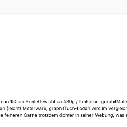
re in 150cm BreiteGewicht ca 480g / lfmFarbe: graphitM
 die feineren Garne trotzdem dichter in seiner Webung, was
nd eignet sich dadurch besonders für Bekleidung wie Loden