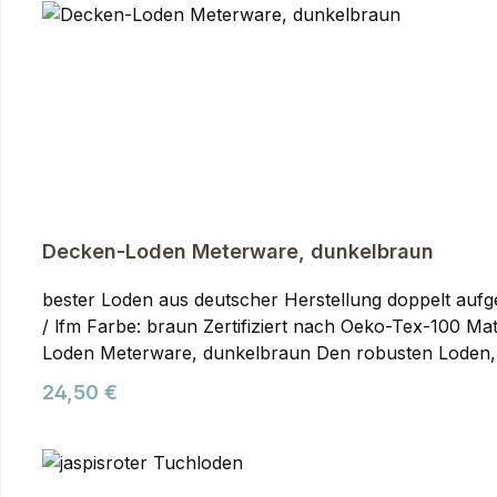
Jagd- und Outdoorbekleidung.
Decken-Loden Meterware, dunkelbraun
bester Loden aus deutscher Herstellung doppelt aufg
/ lfm Farbe: braun Zertifiziert nach Oeko-Tex-100 Materialzusammensetzung:100% reine SchurwolleMengen ab 5 m bitte nur nach vorheriger Absprache. Decken-
Loden Meterware, dunkelbraun Den robusten Loden, d
damit umzusetzen. Der Loden wird in deutscher Produk
Regulärer Preis:
24,50 €
Stoff für Decken und alle Gegenstände, die gute Wärm