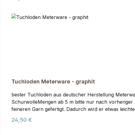
und Rucksäcke. Den Tuchloden verwenden wir selber 
umzusetzen. Der Loden wird aus reiner Schurwolle in 
Outdoorbekleidung.
Tuchloden Meterware - graphit
bester Tuchloden aus deutscher Herstellung Meterware in 150cm Breite
SchurwolleMengen ab 5 m bitte nur nach vorheriger Absprache. Tuchloden Meterware, graphit Tuch-Loden wird im Vergleich zu 
feineren Garn gefertigt. Dadurch wird er etwas leich
Eigenschaften auswirkt. Er fällt etwas weicher als 
Regulärer Preis:
24,50 €
leichtere Taschen und Rucksäcke. Den Tuchloden ver
eigenen Ideen damit umzusetzen. Der Loden wird aus re