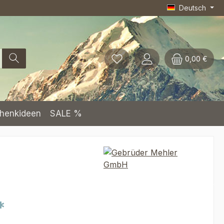
Deutsch
0,00 €
henkideen
SALE %
*