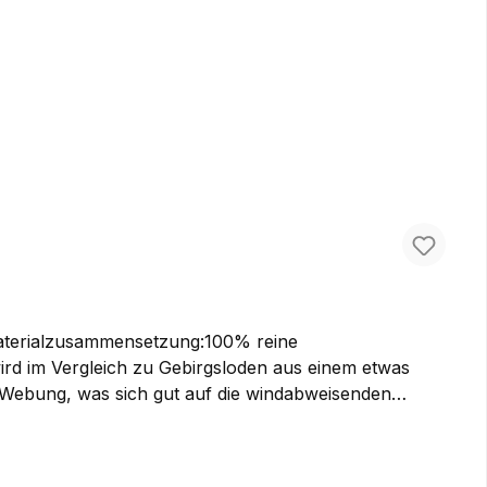
 Meterware kaufen, um Ihre eigenen Ideen damit
ität. Der optimale Stoff für Jagd- und
er Webung, was sich gut auf die windabweisenden
dung wie Lodenjacken, Lodenhosen oder auch etwas
en ihn bei uns als Meterware kaufen, um Ihre
t von höchster Qualität. Der optimale Stoff für