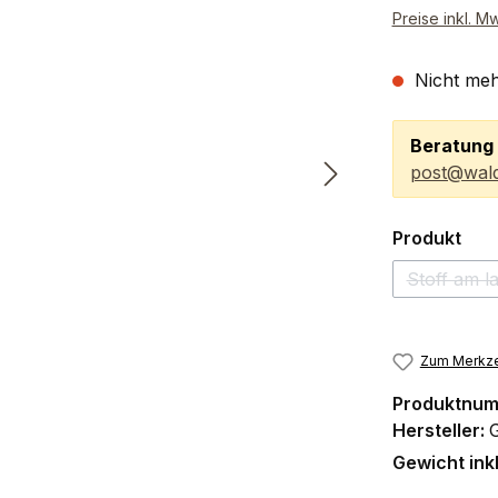
Preise inkl. M
Nicht meh
Beratung 
post@wald
aus
Produkt
Stoff am l
Zum Merkze
Produktnu
Hersteller:
Gewicht ink