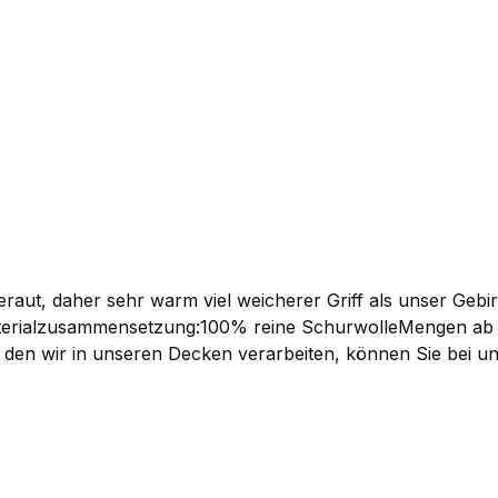
eraut, daher sehr warm viel weicherer Griff als unser Geb
en wir in unseren Decken verarbeiten, können Sie bei un
tion hergestellt. Er ist stabil und durch seine doppelt a
eeigenschaften mitbringen sollen.