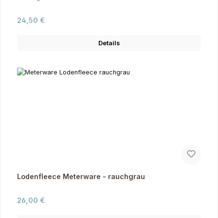
Regulärer Preis:
24,50 €
Details
Lodenfleece Meterware - rauchgrau
Regulärer Preis:
26,00 €