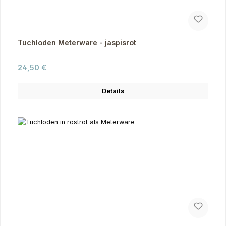
Tuchloden Meterware - jaspisrot
Regulärer Preis:
24,50 €
Details