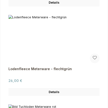
Details
Lodenfleece Meterware - flechtgrün
Regulärer Preis:
26,00 €
Details