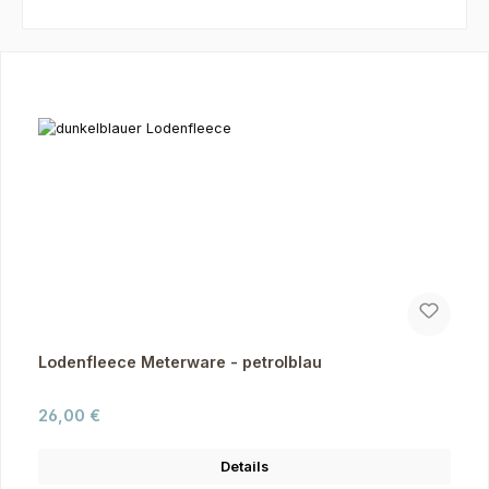
Produktgalerie überspringen
Lodenfleece Meterware - petrolblau
Regulärer Preis:
26,00 €
Details