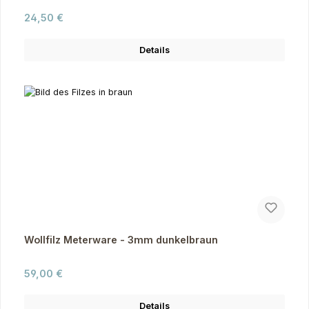
Regulärer Preis:
24,50 €
Details
Wollfilz Meterware - 3mm dunkelbraun
Regulärer Preis:
59,00 €
Details