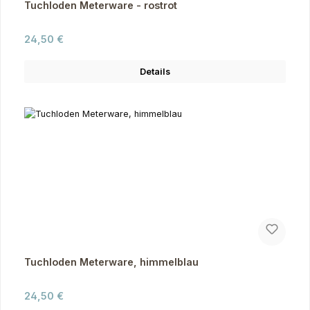
Tuchloden Meterware - rostrot
Regulärer Preis:
24,50 €
Details
Tuchloden Meterware, himmelblau
Regulärer Preis:
24,50 €