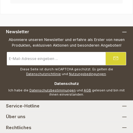
Newsletter
Abonniere unseren Newsletter und erfahre als Erster von neuen
Produkten, exklusiven Aktionen und besonderen Angeboten!
E-
Mail-
Adresse
*
Diese Seite ist durch reCAPTCHA geschützt. Es gelten die
Datenschutzrichtlinie
und
Nutzungsbedingungen
.
Datenschutz
Ich habe die
Datenschutzbestimmungen
und
AGB
gelesen und bin mit
ihnen einverstanden.
Service-Hotline
Über uns
Rechtliches