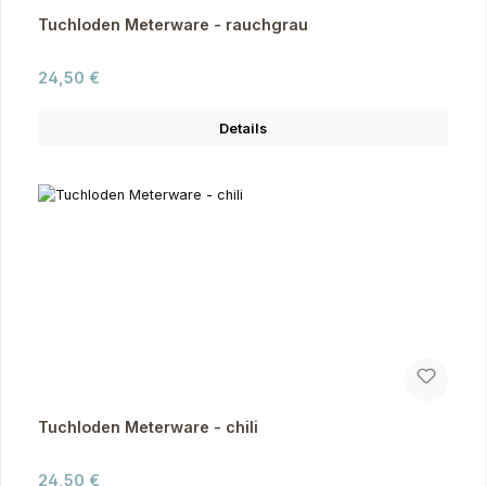
Tuchloden Meterware - rauchgrau
Regulärer Preis:
24,50 €
Details
Tuchloden Meterware - chili
Regulärer Preis:
24,50 €