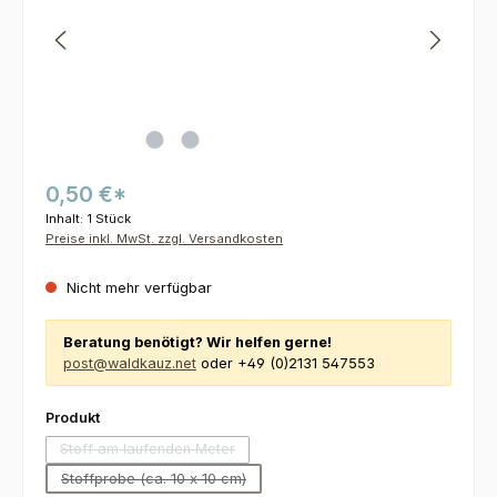
0,50 €*
Inhalt:
1 Stück
Preise inkl. MwSt. zzgl. Versandkosten
Nicht mehr verfügbar
Beratung benötigt? Wir helfen gerne!
post@waldkauz.net
oder +49 (0)2131 547553
auswählen
Produkt
Stoff am laufenden Meter
(Diese Option ist zurzeit nicht verfügbar.)
Stoffprobe (ca. 10 x 10 cm)
(Diese Option ist zurzeit nicht verfügbar.)