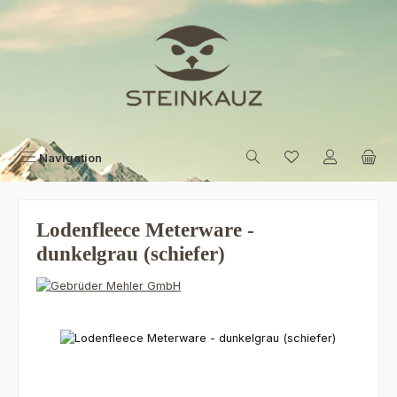
Zum Hauptinhalt springen
Navigation
Lodenfleece Meterware -
dunkelgrau (schiefer)
Bildergalerie überspringen