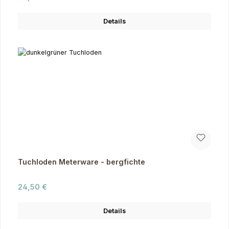
Details
Tuchloden Meterware - bergfichte
Regulärer Preis:
24,50 €
Details