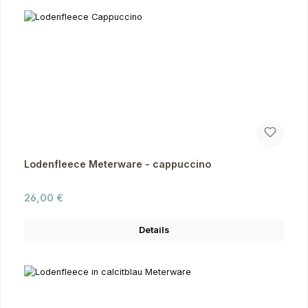
Lodenfleece Meterware - cappuccino
Regulärer Preis:
26,00 €
Details