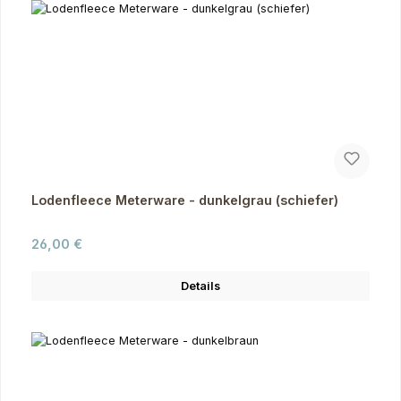
Lodenfleece Meterware - dunkelgrau (schiefer)
Regulärer Preis:
26,00 €
Details