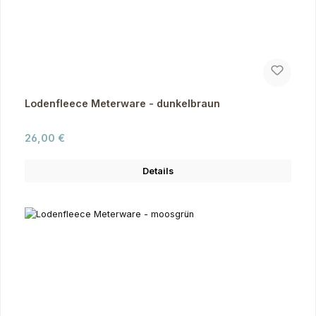
Lodenfleece Meterware - dunkelbraun
Regulärer Preis:
26,00 €
Details