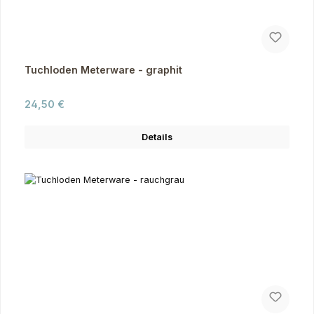
Tuchloden Meterware - graphit
Regulärer Preis:
24,50 €
Details