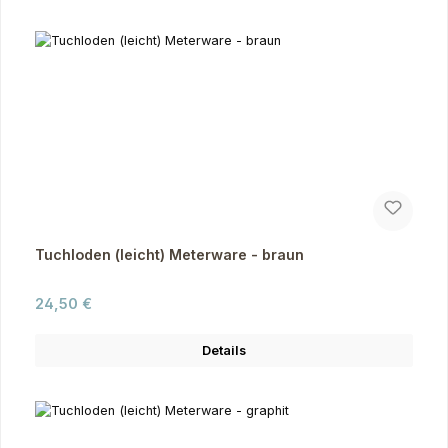
Tuchloden (leicht) Meterware - braun
Regulärer Preis:
24,50 €
Details