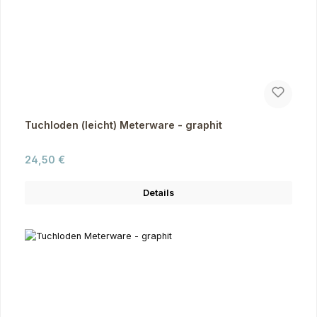
Tuchloden (leicht) Meterware - graphit
Regulärer Preis:
24,50 €
Details