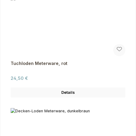
Tuchloden Meterware, rot
Regulärer Preis:
24,50 €
Details