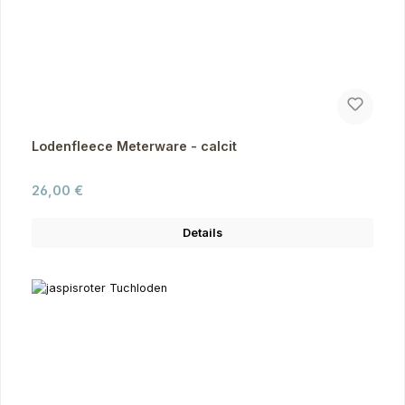
Lodenfleece Meterware - calcit
Regulärer Preis:
26,00 €
Details