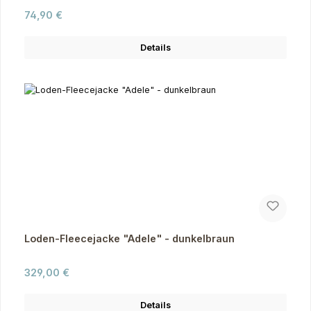
Regulärer Preis:
74,90 €
Details
Loden-Fleecejacke "Adele" - dunkelbraun
Regulärer Preis:
329,00 €
Details