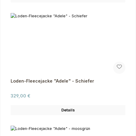
Loden-Fleecejacke "Adele" - Schiefer
Regulärer Preis:
329,00 €
Details