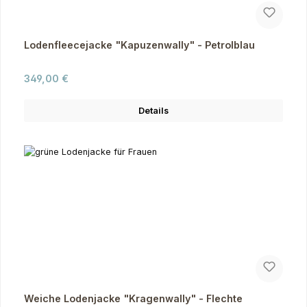
Lodenfleecejacke "Kapuzenwally" - Petrolblau
Regulärer Preis:
349,00 €
Details
Weiche Lodenjacke "Kragenwally" - Flechte