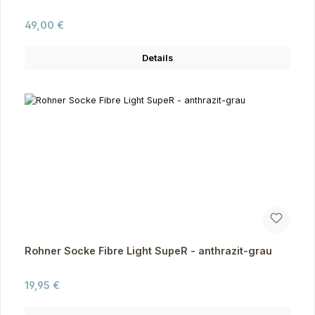
Regulärer Preis:
49,00 €
Details
Rohner Socke Fibre Light SupeR - anthrazit-grau
Regulärer Preis:
19,95 €