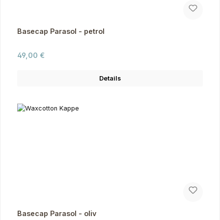
Basecap Parasol - petrol
Regulärer Preis:
49,00 €
Details
Basecap Parasol - oliv