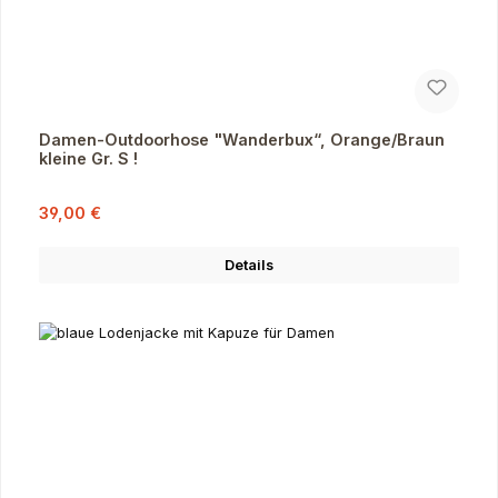
Damen-Outdoorhose "Wanderbux“, Orange/Braun
kleine Gr. S !
Verkaufspreis:
Regulärer Preis:
39,00 €
Details