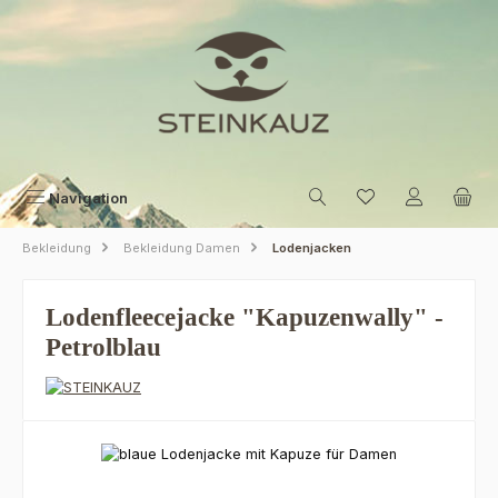
Zum Hauptinhalt springen
Navigation
Bekleidung
Bekleidung Damen
Lodenjacken
Lodenfleecejacke "Kapuzenwally" -
Petrolblau
Bildergalerie überspringen