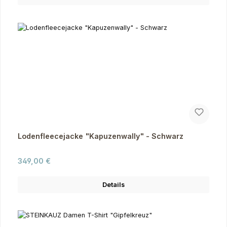
Lodenfleecejacke "Kapuzenwally" - Schwarz
Regulärer Preis:
349,00 €
Details