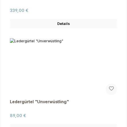
Regulärer Preis:
339,00 €
Details
Ledergürtel "Unverwüstling"
Regulärer Preis:
89,00 €