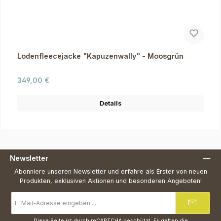
Lodenfleecejacke "Kapuzenwally" - Moosgrün
Regulärer Preis:
349,00 €
Details
Newsletter
Abonniere unseren Newsletter und erfahre als Erster von neuen
Produkten, exklusiven Aktionen und besonderen Angeboten!
E-
Mail-
Adresse
*
Diese Seite ist durch reCAPTCHA geschützt. Es gelten die