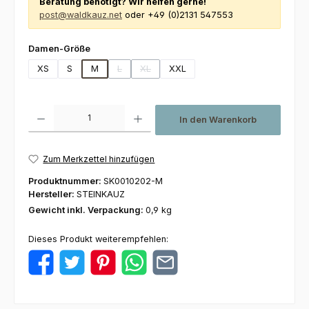
Beratung benötigt? Wir helfen gerne!
post@waldkauz.net
oder +49 (0)2131 547553
auswählen
Damen-Größe
XS
S
M
L
XL
XXL
(Diese Option ist zurzeit nicht verfügbar.)
(Diese Option ist zurzeit nicht verfügbar.)
Produkt Anzahl: Gib den gewünschten Wert ein oder benutze die Schaltfl
In den Warenkorb
Zum Merkzettel hinzufügen
Produktnummer:
SK0010202-M
Hersteller:
STEINKAUZ
Gewicht inkl. Verpackung:
0,9 kg
Dieses Produkt weiterempfehlen: