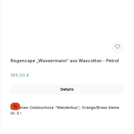
Regencape „Wassermann“ aus Waxcotton - Petrol
Regulärer Preis:
189,00 €
Details
Rabatt
%