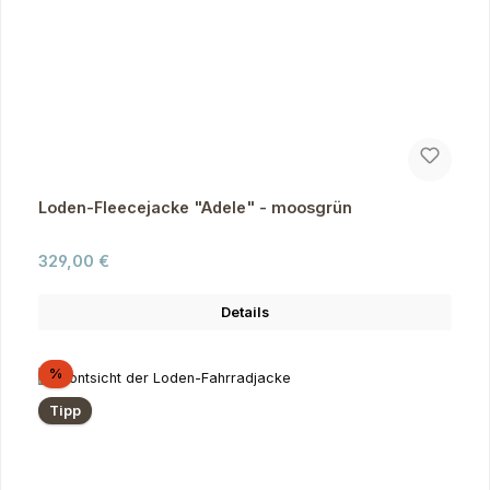
Loden-Fleecejacke "Adele" - moosgrün
Regulärer Preis:
329,00 €
Details
Rabatt
%
Tipp