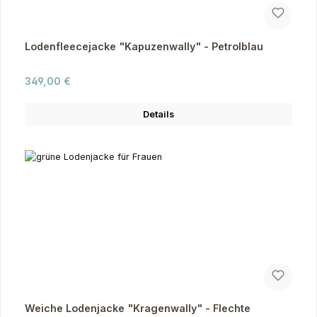
Lodenfleecejacke "Kapuzenwally" - Petrolblau
Regulärer Preis:
349,00 €
Details
Weiche Lodenjacke "Kragenwally" - Flechte