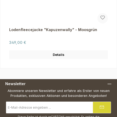
Lodenfleecejacke "Kapuzenwally" - Moosgrün
Regulärer Preis:
349,00 €
Details
Newsletter
Abonniere unseren Newsletter und erfahre als Erster von neuen
Produkten, exklusiven Aktionen und besonderen Angeboten!
E-
Mail-
Adresse
*
Diese Seite ist durch reCAPTCHA geschützt. Es gelten die