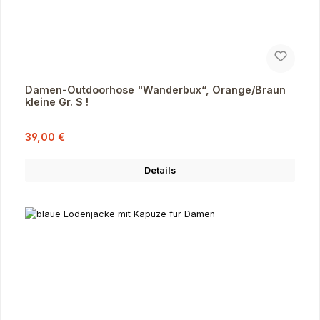
Damen-Outdoorhose "Wanderbux“, Orange/Braun
kleine Gr. S !
Verkaufspreis:
Regulärer Preis:
39,00 €
Details