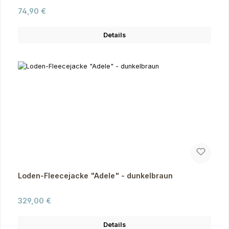
Regulärer Preis:
74,90 €
Details
Loden-Fleecejacke "Adele" - dunkelbraun
Regulärer Preis:
329,00 €
Details