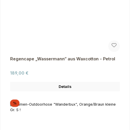
Regencape „Wassermann“ aus Waxcotton - Petrol
Regulärer Preis:
189,00 €
Details
Rabatt
%