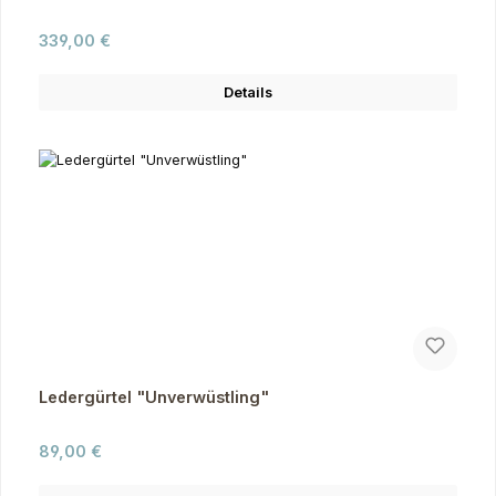
Regulärer Preis:
339,00 €
Details
Ledergürtel "Unverwüstling"
Regulärer Preis:
89,00 €