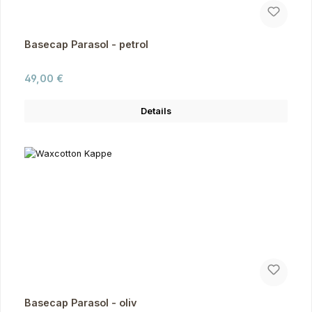
Basecap Parasol - petrol
Regulärer Preis:
49,00 €
Details
Basecap Parasol - oliv