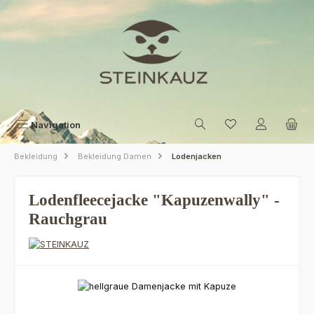
Zum Hauptinhalt springen
Navigation
Bekleidung
Bekleidung Damen
Lodenjacken
Lodenfleecejacke "Kapuzenwally" -
Rauchgrau
Bildergalerie überspringen