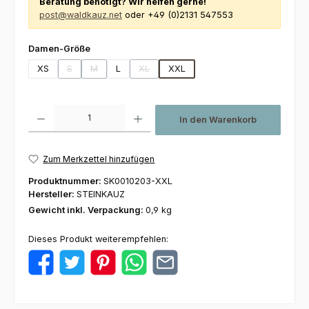
Beratung benötigt? Wir helfen gerne!
post@waldkauz.net
oder +49 (0)2131 547553
auswählen
Damen-Größe
XS
S
M
L
XL
XXL
(Diese Option ist zurzeit nicht verfügbar.)
(Diese Option ist zurzeit nicht verfügbar.)
(Diese Option ist zurzeit nicht verfügbar.)
Produkt Anzahl: Gib den gewünschten Wert ein oder benutze die Schaltfl
In den Warenkorb
Zum Merkzettel hinzufügen
Produktnummer:
SK0010203-XXL
Hersteller:
STEINKAUZ
Gewicht inkl. Verpackung:
0,9 kg
Dieses Produkt weiterempfehlen: