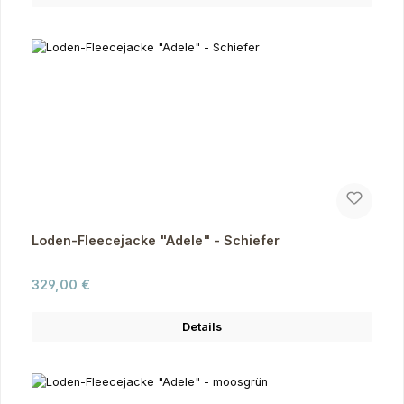
Loden-Fleecejacke "Adele" - Schiefer
Regulärer Preis:
329,00 €
Details