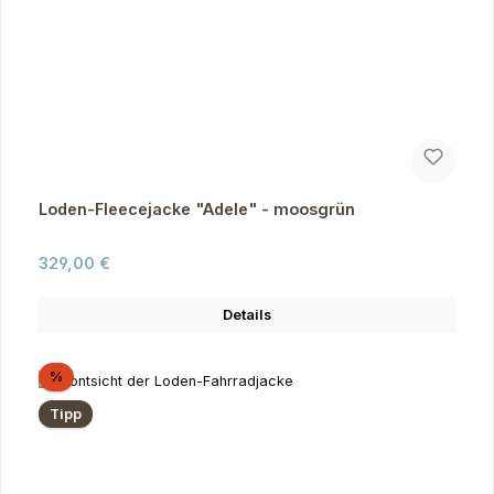
Loden-Fleecejacke "Adele" - moosgrün
Regulärer Preis:
329,00 €
Details
Rabatt
%
Tipp