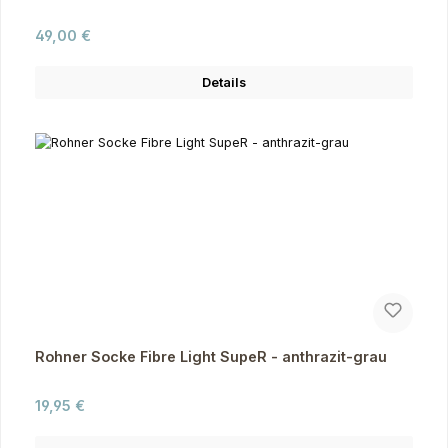
Regulärer Preis:
49,00 €
Details
Rohner Socke Fibre Light SupeR - anthrazit-grau
Regulärer Preis:
19,95 €