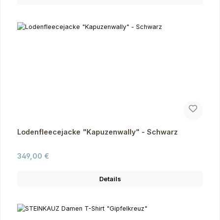
Lodenfleecejacke "Kapuzenwally" - Schwarz
Regulärer Preis:
349,00 €
Details