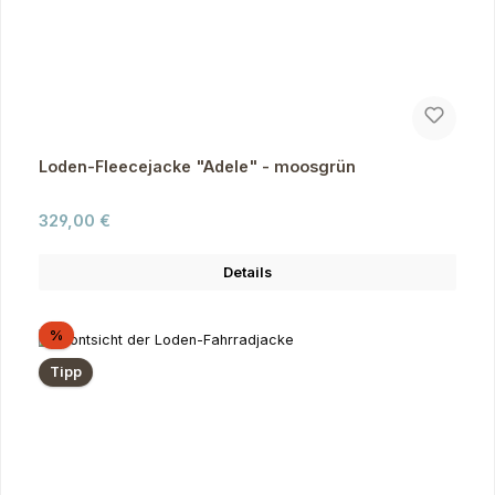
Loden-Fleecejacke "Adele" - moosgrün
Regulärer Preis:
329,00 €
Details
Rabatt
%
Tipp