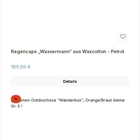
Regencape „Wassermann“ aus Waxcotton - Petrol
Regulärer Preis:
189,00 €
Details
Rabatt
%