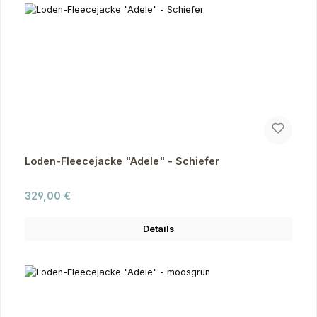
Loden-Fleecejacke "Adele" - Schiefer
Regulärer Preis:
329,00 €
Details