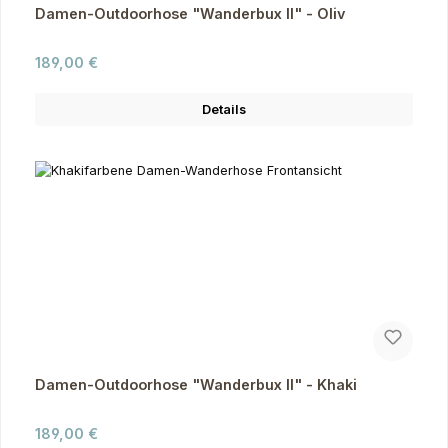
Damen-Outdoorhose "Wanderbux II" - Oliv
Regulärer Preis:
189,00 €
Details
Damen-Outdoorhose "Wanderbux II" - Khaki
Regulärer Preis:
189,00 €