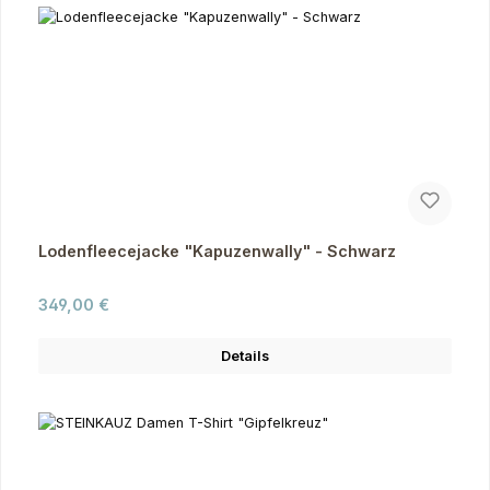
Lodenfleecejacke "Kapuzenwally" - Schwarz
Regulärer Preis:
349,00 €
Details