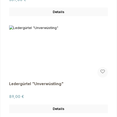
Details
Ledergürtel "Unverwüstling"
Regulärer Preis:
89,00 €
Details