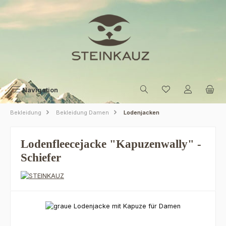
Zum Hauptinhalt springen
Navigation
Bekleidung
Bekleidung Damen
Lodenjacken
Lodenfleecejacke "Kapuzenwally" -
Schiefer
Bildergalerie überspringen