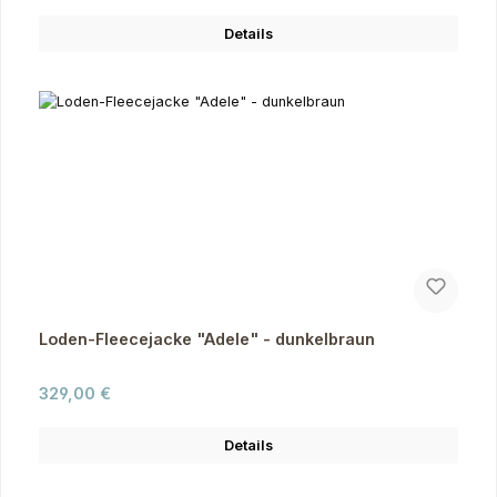
Details
Loden-Fleecejacke "Adele" - dunkelbraun
Regulärer Preis:
329,00 €
Details