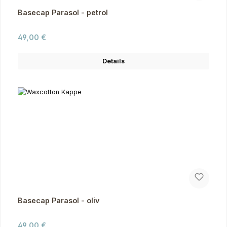
Basecap Parasol - petrol
Regulärer Preis:
49,00 €
Details
Basecap Parasol - oliv
Regulärer Preis:
49,00 €