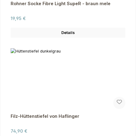
Rohner Socke Fibre Light SupeR - braun mele
Regulärer Preis:
19,95 €
Details
Filz-Hüttenstiefel von Haflinger
Regulärer Preis:
74,90 €