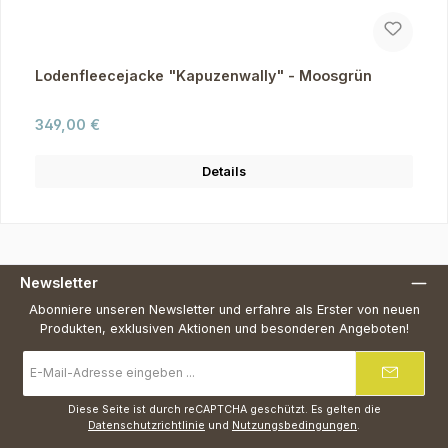
Lodenfleecejacke "Kapuzenwally" - Moosgrün
Regulärer Preis:
349,00 €
Details
Newsletter
Abonniere unseren Newsletter und erfahre als Erster von neuen
Produkten, exklusiven Aktionen und besonderen Angeboten!
E-
Mail-
Adresse
*
Diese Seite ist durch reCAPTCHA geschützt. Es gelten die
Datenschutzrichtlinie
und
Nutzungsbedingungen
.