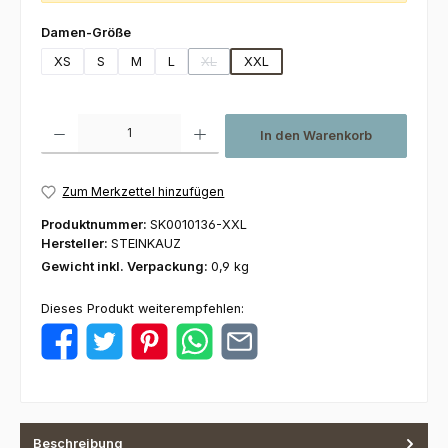
auswählen
Damen-Größe
XS
S
M
L
XL
XXL
(Diese Option ist zurzeit nicht verfügbar.)
Produkt Anzahl: Gib den gewünschten Wert ein oder benutze die Schaltfl
In den Warenkorb
Zum Merkzettel hinzufügen
Produktnummer:
SK0010136-XXL
Hersteller:
STEINKAUZ
Gewicht inkl. Verpackung:
0,9 kg
Dieses Produkt weiterempfehlen:
Beschreibung