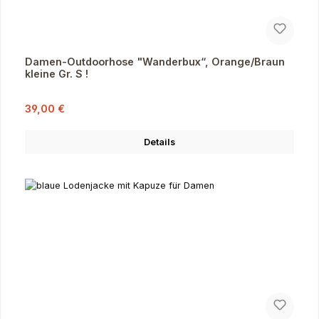
Damen-Outdoorhose "Wanderbux“, Orange/Braun
kleine Gr. S !
Verkaufspreis:
Regulärer Preis:
39,00 €
Details