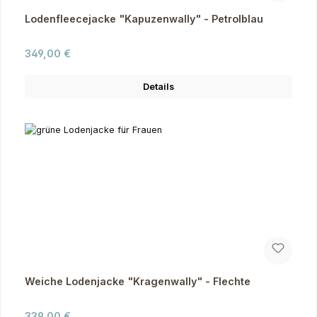
Lodenfleecejacke "Kapuzenwally" - Petrolblau
Regulärer Preis:
349,00 €
Details
Weiche Lodenjacke "Kragenwally" - Flechte
Regulärer Preis:
339,00 €