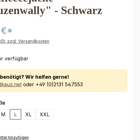
zenwally" - Schwarz
 €*
wSt. zzgl. Versandkosten
r verfügbar
benötigt? Wir helfen gerne!
kauz.net
oder +49 (0)2131 547553
auswählen
ße
M
L
XL
XXL
(Diese Option ist zurzeit nicht verfügbar.)
ttel hinzufügen