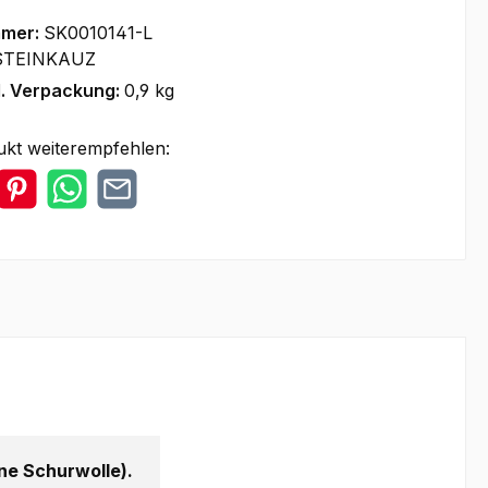
mmer:
SK0010141-L
STEINKAUZ
l. Verpackung:
0,9 kg
ukt weiterempfehlen:
e Schurwolle).