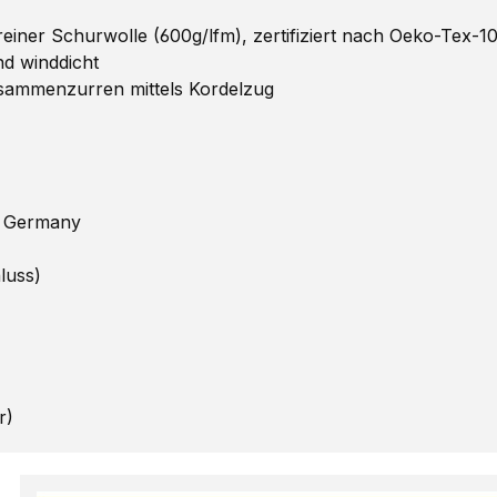
ner Schurwolle (600g/lfm), zertifiziert nach Oeko-Tex-1
d winddicht
ammenzurren mittels Kordelzug
n Germany
luss)
r)