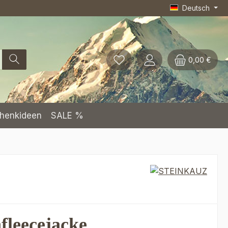
Deutsch
0,00 €
henkideen
SALE %
fleecejacke