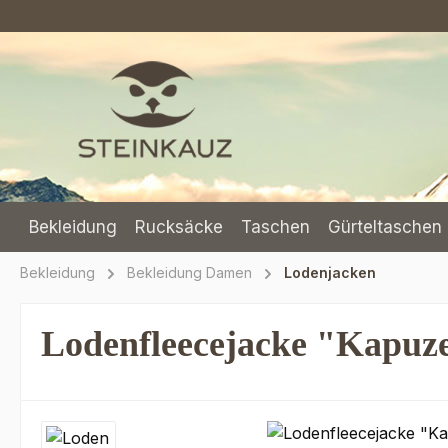
m Hauptinhalt springen
Zur Suche springen
Zur Hauptnavigation springen
Bekleidung
Rucksäcke
Taschen
Gürteltaschen 
Bekleidung
Bekleidung Damen
Lodenjacken
Lodenfleecejacke "Kapuz
Bildergalerie überspringen