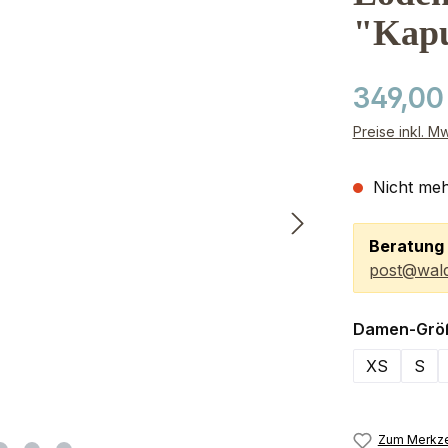
"Kapu
349,00
Preise inkl. M
Nicht meh
Beratung 
post@wald
Damen-Grö
XS
S
Zum Merkze