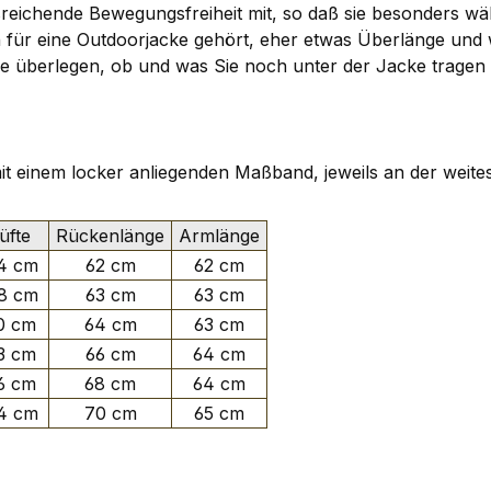
reichende Bewegungsfreiheit mit, so daß sie besonders wäh
ch für eine Outdoorjacke gehört, eher etwas Überlänge un
n. Sie überlegen, ob und was Sie noch unter der Jacke tra
 mit einem locker anliegenden Maßband, jeweils an der weite
fte
Rückenlänge
Armlänge
4 cm
62 cm
62 cm
8 cm
63 cm
63 cm
0 cm
64 cm
63 cm
3 cm
66 cm
64 cm
6 cm
68 cm
64 cm
4 cm
70 cm
65 cm