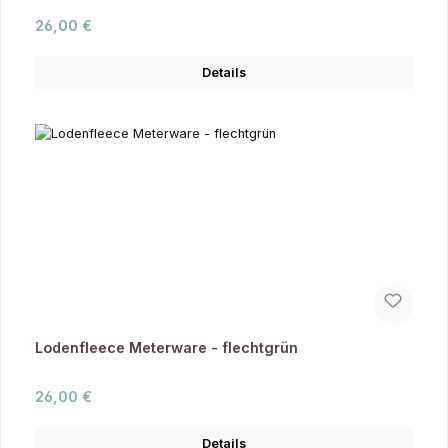
Regulärer Preis:
26,00 €
Details
Lodenfleece Meterware - flechtgrün
Regulärer Preis:
26,00 €
Details