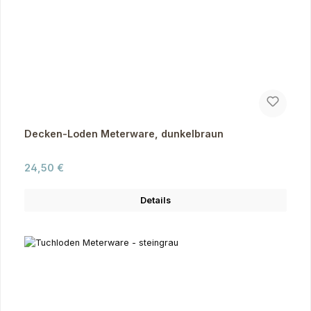
Decken-Loden Meterware, dunkelbraun
Regulärer Preis:
24,50 €
Details