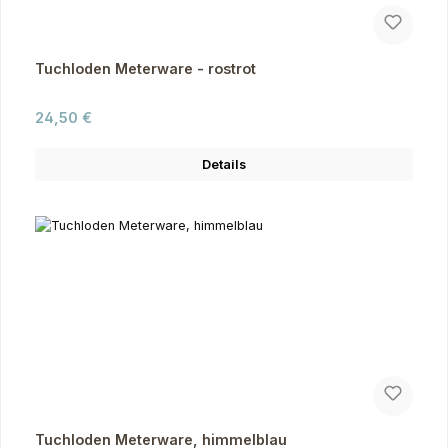
Tuchloden Meterware - rostrot
Regulärer Preis:
24,50 €
Details
Tuchloden Meterware, himmelblau