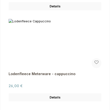
Details
Lodenfleece Meterware - cappuccino
Regulärer Preis:
26,00 €
Details