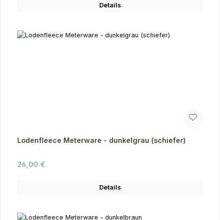
Details
Lodenfleece Meterware - dunkelgrau (schiefer)
Regulärer Preis:
26,00 €
Details