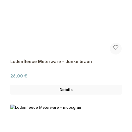
Lodenfleece Meterware - dunkelbraun
Regulärer Preis:
26,00 €
Details