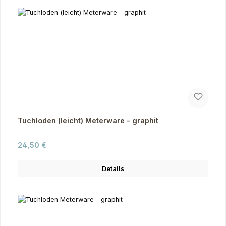
Tuchloden (leicht) Meterware - graphit
Regulärer Preis:
24,50 €
Details