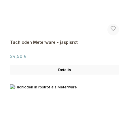
Tuchloden Meterware - jaspisrot
Regulärer Preis:
24,50 €
Details