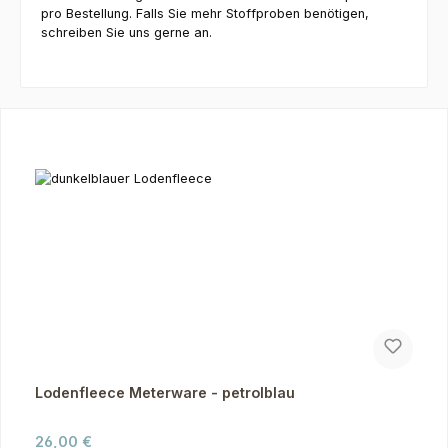
pro Bestellung. Falls Sie mehr Stoffproben benötigen,
schreiben Sie uns gerne an.
Produktgalerie überspringen
Lodenfleece Meterware - petrolblau
Regulärer Preis:
26,00 €