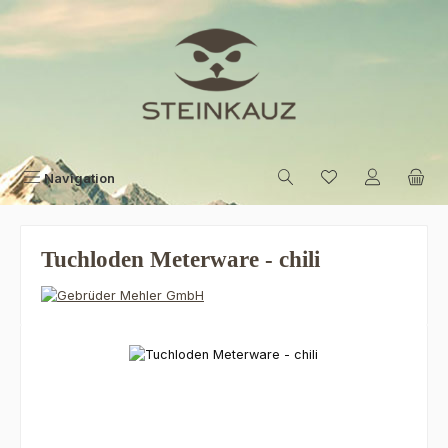
Zum Hauptinhalt springen
Navigation
Tuchloden Meterware - chili
Bildergalerie überspringen