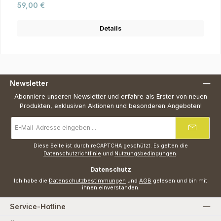
Regulärer Preis:
59,00 €
Details
Newsletter
Abonniere unseren Newsletter und erfahre als Erster von neuen
Produkten, exklusiven Aktionen und besonderen Angeboten!
E-
Mail-
Adresse
*
Diese Seite ist durch reCAPTCHA geschützt. Es gelten die
Datenschutzrichtlinie
und
Nutzungsbedingungen
.
Datenschutz
Ich habe die
Datenschutzbestimmungen
und
AGB
gelesen und bin mit
ihnen einverstanden.
Service-Hotline