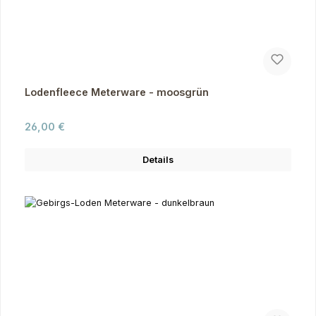
Lodenfleece Meterware - moosgrün
Regulärer Preis:
26,00 €
Details