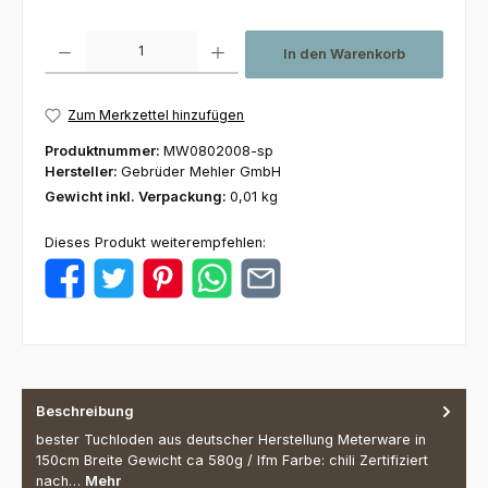
Produkt Anzahl: Gib den gewünschten Wert ein oder benutze die Schaltfl
In den Warenkorb
Zum Merkzettel hinzufügen
Produktnummer:
MW0802008-sp
Hersteller:
Gebrüder Mehler GmbH
Gewicht inkl. Verpackung:
0,01 kg
Dieses Produkt weiterempfehlen:
Beschreibung
bester Tuchloden aus deutscher Herstellung Meterware in
150cm Breite Gewicht ca 580g / lfm Farbe: chili Zertifiziert
nach…
Mehr