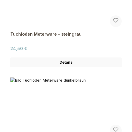
Tuchloden Meterware - steingrau
Regulärer Preis:
24,50 €
Details