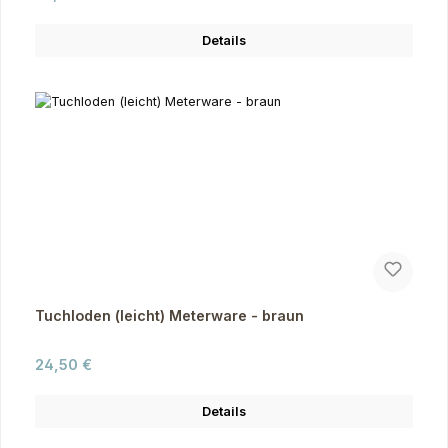
Details
Tuchloden (leicht) Meterware - braun
Regulärer Preis:
24,50 €
Details