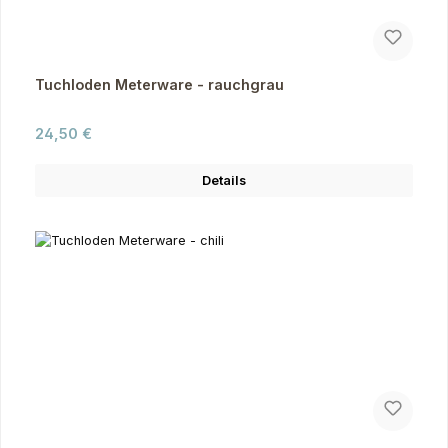
Tuchloden Meterware - rauchgrau
Regulärer Preis:
24,50 €
Details