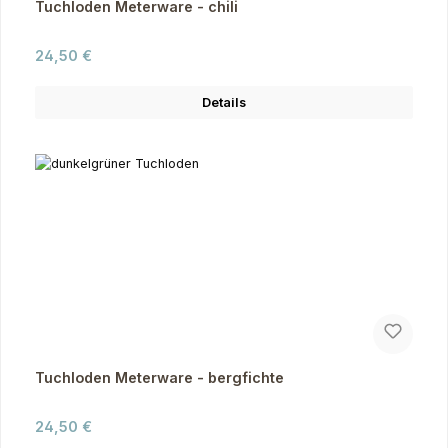
Tuchloden Meterware - chili
Regulärer Preis:
24,50 €
Details
Tuchloden Meterware - bergfichte
Regulärer Preis:
24,50 €