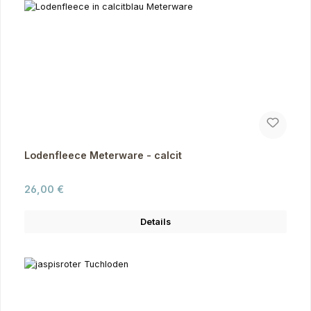
Lodenfleece Meterware - calcit
Regulärer Preis:
26,00 €
Details