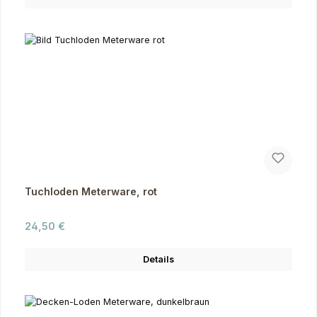
Tuchloden Meterware, rot
Regulärer Preis:
24,50 €
Details