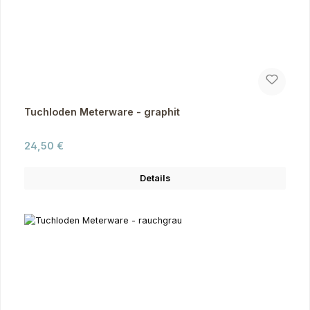
Tuchloden Meterware - graphit
Regulärer Preis:
24,50 €
Details