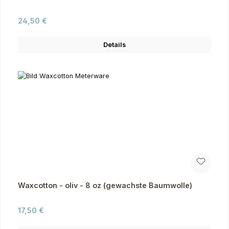
Regulärer Preis:
24,50 €
Details
Waxcotton - oliv - 8 oz (gewachste Baumwolle)
Regulärer Preis:
17,50 €