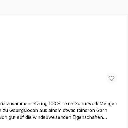
aterialzusammensetzung:100% reine SchurwolleMengen
 sich gut auf die windabweisenden Eigenschaften
jacken, Lodenhosen oder auch etwas leichtere Taschen