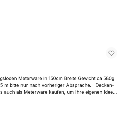
irgsloden Meterware in 150cm Breite Gewicht ca 580g
s auch als Meterware kaufen, um Ihre eigenen Ideen
ufgeraute Oberfläche besonders warm. Der optimale