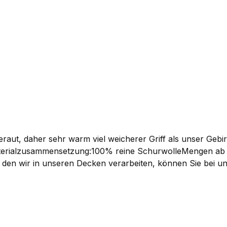
eraut, daher sehr warm viel weicherer Griff als unser Geb
en wir in unseren Decken verarbeiten, können Sie bei un
tion hergestellt. Er ist stabil und durch seine doppelt a
eeigenschaften mitbringen sollen.