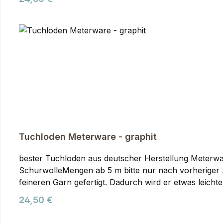
und Rucksäcke. Den Tuchloden verwenden wir selber 
umzusetzen. Der Loden wird aus reiner Schurwolle in 
Outdoorbekleidung.
Tuchloden Meterware - graphit
bester Tuchloden aus deutscher Herstellung Meterware in 150cm Breite
SchurwolleMengen ab 5 m bitte nur nach vorheriger Absprache. Tuchloden Meterware, graphit Tuch-Loden wird im Vergleich zu 
feineren Garn gefertigt. Dadurch wird er etwas leich
Eigenschaften auswirkt. Er fällt etwas weicher als 
Regulärer Preis:
24,50 €
leichtere Taschen und Rucksäcke. Den Tuchloden ver
eigenen Ideen damit umzusetzen. Der Loden wird aus re