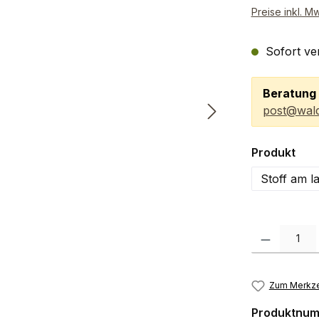
Preise inkl. M
Sofort ver
Beratung 
post@wald
aus
Produkt
Stoff am l
Produkt Anzah
Zum Merkze
Produktnu