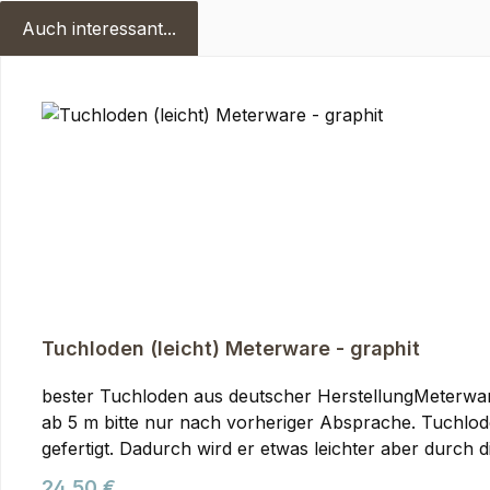
Auch interessant...
Produktgalerie überspringen
Tuchloden (leicht) Meterware - graphit
bester Tuchloden aus deutscher HerstellungMeterwa
ab 5 m bitte nur nach vorheriger Absprache. Tuchloden (leicht) Meterware, graphitTuch-Loden wird im Vergleich zu Gebirgsloden aus einem etwas feineren Garn
gefertigt. Dadurch wird er etwas leichter aber durch
auswirkt. Er fällt etwas weicher als Gebirgsloden u
Regulärer Preis:
24,50 €