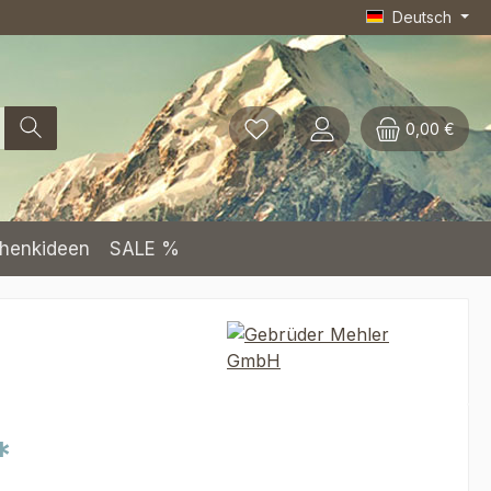
Deutsch
0,00 €
henkideen
SALE %
*