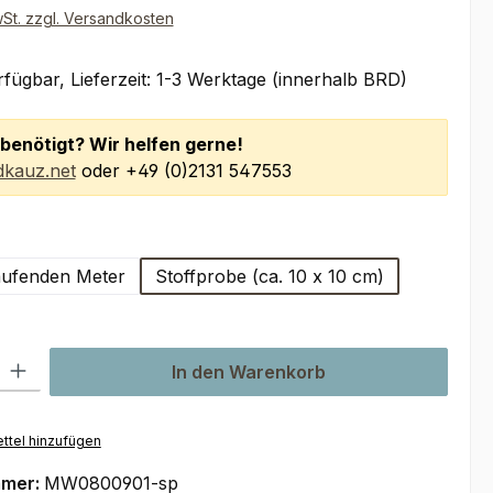
wSt. zzgl. Versandkosten
fügbar, Lieferzeit: 1-3 Werktage (innerhalb BRD)
benötigt? Wir helfen gerne!
kauz.net
oder +49 (0)2131 547553
wählen
aufenden Meter
Stoffprobe (ca. 10 x 10 cm)
l: Gib den gewünschten Wert ein oder benutze die Schaltflächen um
In den Warenkorb
ttel hinzufügen
mmer:
MW0800901-sp