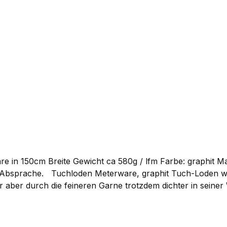
bevorzugt für unsere Jacken. Sie können ihn bei uns als
deutscher Produktion hergestellt und ist von höchster Qual
 Gewicht ca 580g / lfm Farbe: graphit Materialzusammensetzung:100% reine
Gebirgsloden aus einem etwas
ter aber durch die feineren Garne trotzdem dichter in sein
Gebirgsloden und eignet sich dadurch besonders für Beklei
wenden wir selber bevorzugt für unsere Jacken. Sie könn
iner Schurwolle in deutscher Produktion hergestellt und is