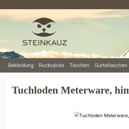
m Hauptinhalt springen
Zur Suche springen
Zur Hauptnavigation springen
Bekleidung
Rucksäcke
Taschen
Gürteltaschen 
Tuchloden Meterware, hi
Bildergalerie überspringen