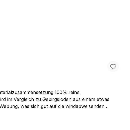
 Meterware kaufen, um Ihre eigenen Ideen damit
ität. Der optimale Stoff für Jagd- und
er Webung, was sich gut auf die windabweisenden
dung wie Lodenjacken, Lodenhosen oder auch etwas
en ihn bei uns als Meterware kaufen, um Ihre
t von höchster Qualität. Der optimale Stoff für