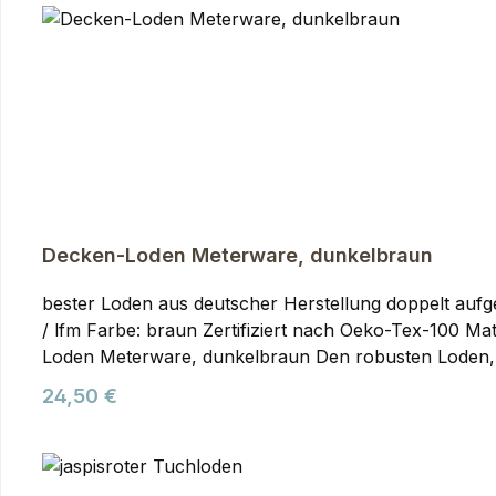
Jagd- und Outdoorbekleidung.
Decken-Loden Meterware, dunkelbraun
bester Loden aus deutscher Herstellung doppelt aufg
/ lfm Farbe: braun Zertifiziert nach Oeko-Tex-100 Materialzusammensetzung:100% reine SchurwolleMengen ab 5 m bitte nur nach vorheriger Absprache. Decken-
Loden Meterware, dunkelbraun Den robusten Loden, d
damit umzusetzen. Der Loden wird in deutscher Produk
Regulärer Preis:
24,50 €
Stoff für Decken und alle Gegenstände, die gute Wärm