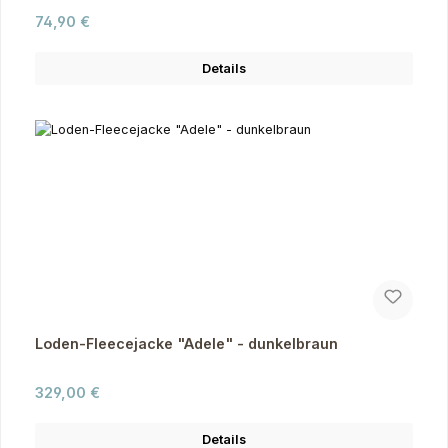
Regulärer Preis:
74,90 €
Details
Loden-Fleecejacke "Adele" - dunkelbraun
Regulärer Preis:
329,00 €
Details