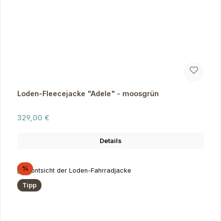
Loden-Fleecejacke "Adele" - moosgrün
Regulärer Preis:
329,00 €
Details
Rabatt
%
Tipp