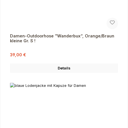
Damen-Outdoorhose "Wanderbux“, Orange/Braun
kleine Gr. S !
Verkaufspreis:
Regulärer Preis:
39,00 €
Details