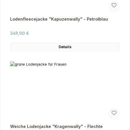
Lodenfleecejacke "Kapuzenwally" - Petrolblau
Regulärer Preis:
349,00 €
Details
Weiche Lodenjacke "Kragenwally" - Flechte