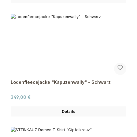
Lodenfleecejacke "Kapuzenwally" - Schwarz
Regulärer Preis:
349,00 €
Details