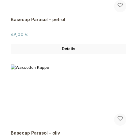
Basecap Parasol - petrol
Regulärer Preis:
49,00 €
Details
Basecap Parasol - oliv