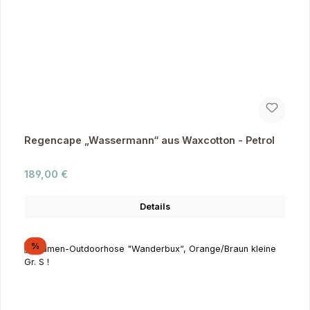
Regencape „Wassermann“ aus Waxcotton - Petrol
Regulärer Preis:
189,00 €
Details
Rabatt
%