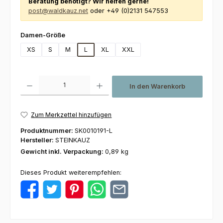
Beratung benötigt? Wir helfen gerne!
post@waldkauz.net
oder +49 (0)2131 547553
auswählen
Damen-Größe
XS
S
M
L
XL
XXL
Produkt Anzahl: Gib den gewünschten Wert ein oder benutze die Schaltfl
In den Warenkorb
Zum Merkzettel hinzufügen
Produktnummer:
SK0010191-L
Hersteller:
STEINKAUZ
Gewicht inkl. Verpackung:
0,89 kg
Dieses Produkt weiterempfehlen: