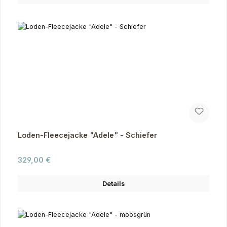
Loden-Fleecejacke "Adele" - Schiefer
Regulärer Preis:
329,00 €
Details