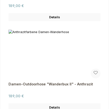
Regulärer Preis:
189,00 €
Details
Damen-Outdoorhose "Wanderbux II" - Anthrazit
Regulärer Preis:
189,00 €
Details