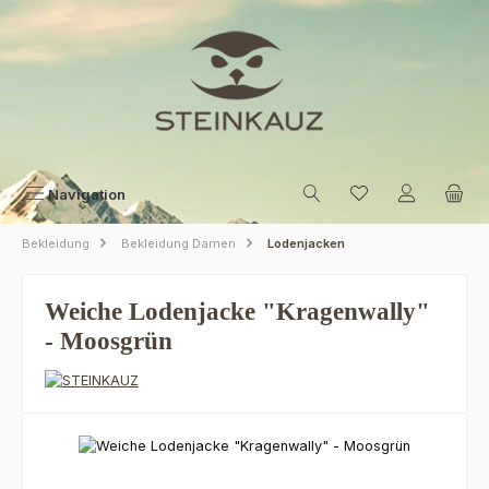
Zum Hauptinhalt springen
Navigation
Bekleidung
Bekleidung Damen
Lodenjacken
Weiche Lodenjacke "Kragenwally"
- Moosgrün
Bildergalerie überspringen