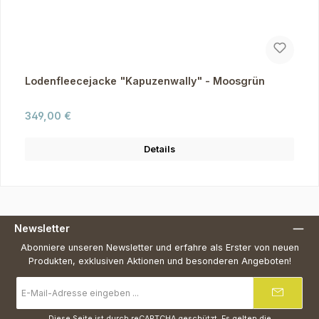
Lodenfleecejacke "Kapuzenwally" - Moosgrün
Regulärer Preis:
349,00 €
Details
Newsletter
Abonniere unseren Newsletter und erfahre als Erster von neuen
Produkten, exklusiven Aktionen und besonderen Angeboten!
E-
Mail-
Adresse
*
Diese Seite ist durch reCAPTCHA geschützt. Es gelten die