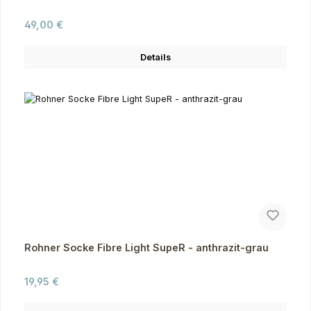
Regulärer Preis:
49,00 €
Details
Rohner Socke Fibre Light SupeR - anthrazit-grau
Regulärer Preis:
19,95 €