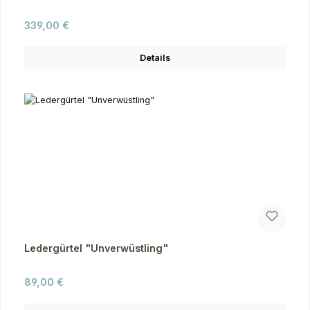
Regulärer Preis:
339,00 €
Details
Ledergürtel "Unverwüstling"
Regulärer Preis:
89,00 €