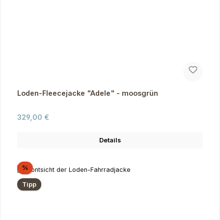
Loden-Fleecejacke "Adele" - moosgrün
Regulärer Preis:
329,00 €
Details
Rabatt
%
Tipp