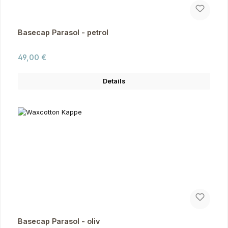
Basecap Parasol - petrol
Regulärer Preis:
49,00 €
Details
Basecap Parasol - oliv