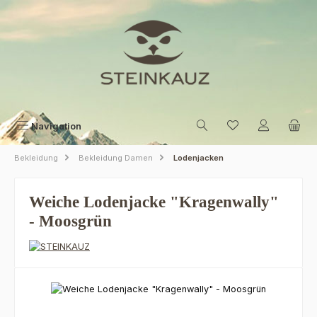
Zum Hauptinhalt springen
Navigation
Bekleidung
Bekleidung Damen
Lodenjacken
Weiche Lodenjacke "Kragenwally"
- Moosgrün
Bildergalerie überspringen