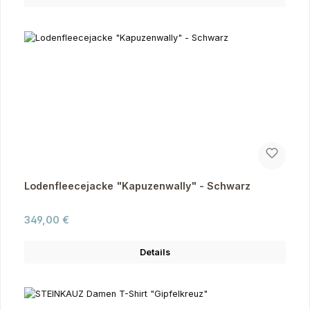
Lodenfleecejacke "Kapuzenwally" - Schwarz
Regulärer Preis:
349,00 €
Details