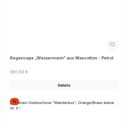
Regencape „Wassermann“ aus Waxcotton - Petrol
Regulärer Preis:
189,00 €
Details
Rabatt
%