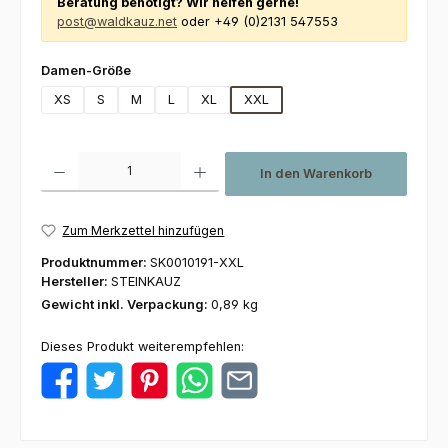
Beratung benötigt? Wir helfen gerne!
post@waldkauz.net
oder +49 (0)2131 547553
auswählen
Damen-Größe
XS
S
M
L
XL
XXL
Produkt Anzahl: Gib den gewünschten Wert ein oder benutze die Schaltfl
In den Warenkorb
Zum Merkzettel hinzufügen
Produktnummer:
SK0010191-XXL
Hersteller:
STEINKAUZ
Gewicht inkl. Verpackung:
0,89 kg
Dieses Produkt weiterempfehlen: