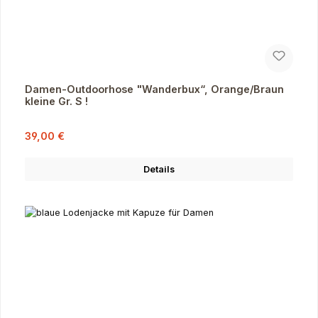
Damen-Outdoorhose "Wanderbux“, Orange/Braun
kleine Gr. S !
Verkaufspreis:
Regulärer Preis:
39,00 €
Details