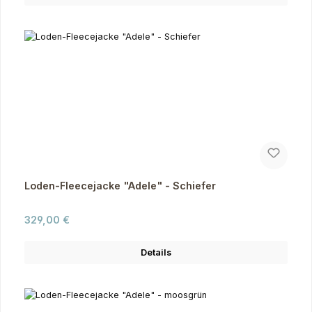
Loden-Fleecejacke "Adele" - Schiefer
Regulärer Preis:
329,00 €
Details