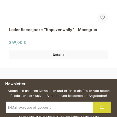
Lodenfleecejacke "Kapuzenwally" - Moosgrün
Regulärer Preis:
349,00 €
Details
Newsletter
Abonniere unseren Newsletter und erfahre als Erster von neuen
Produkten, exklusiven Aktionen und besonderen Angeboten!
E-
Mail-
Adresse
*
Diese Seite ist durch reCAPTCHA geschützt. Es gelten die