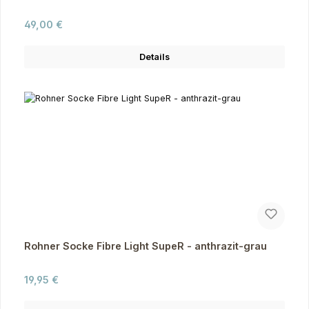
Regulärer Preis:
49,00 €
Details
Rohner Socke Fibre Light SupeR - anthrazit-grau
Regulärer Preis:
19,95 €