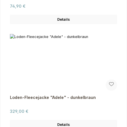
Regulärer Preis:
74,90 €
Details
Loden-Fleecejacke "Adele" - dunkelbraun
Regulärer Preis:
329,00 €
Details