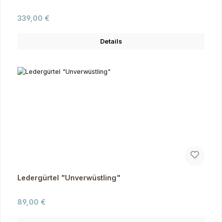
Regulärer Preis:
339,00 €
Details
Ledergürtel "Unverwüstling"
Regulärer Preis:
89,00 €