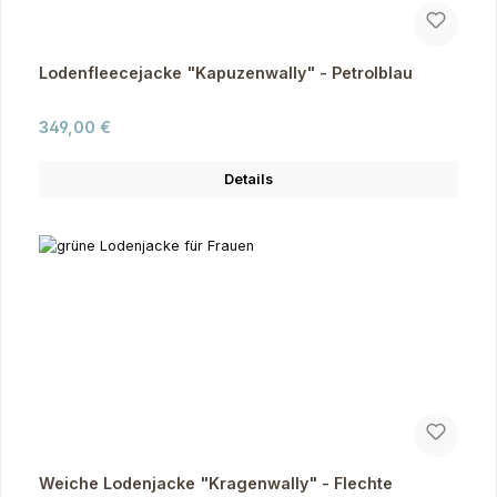
Lodenfleecejacke "Kapuzenwally" - Petrolblau
Regulärer Preis:
349,00 €
Details
Weiche Lodenjacke "Kragenwally" - Flechte