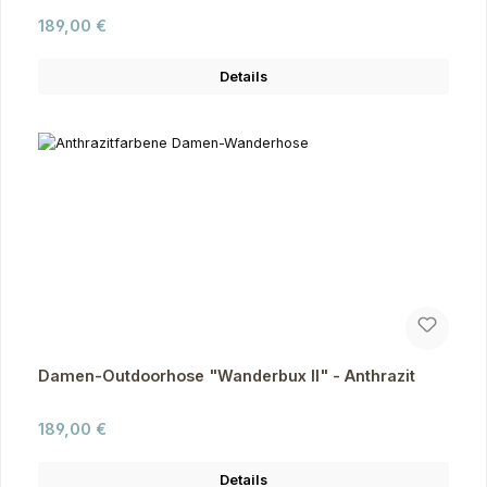
Regulärer Preis:
189,00 €
Details
Damen-Outdoorhose "Wanderbux II" - Anthrazit
Regulärer Preis:
189,00 €
Details