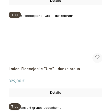
Details
Tipp
Loden-Fleecejacke "Urs" - dunkelbraun
Regulärer Preis:
329,00 €
Details
Tipp