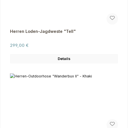
Herren Loden-Jagdweste "Tell"
Regulärer Preis:
299,00 €
Details