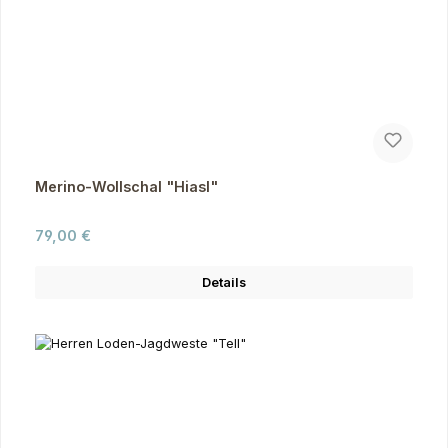
Merino-Wollschal "Hiasl"
Regulärer Preis:
79,00 €
Details