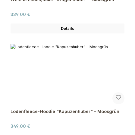
Regulärer Preis:
339,00 €
Details
Lodenfleece-Hoodie "Kapuzenhuber" - Moosgrün
Regulärer Preis:
349,00 €