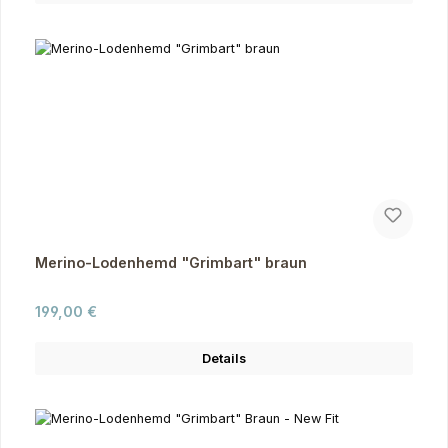
Merino-Lodenhemd "Grimbart" braun
Regulärer Preis:
199,00 €
Details