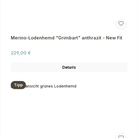
Merino-Lodenhemd "Grimbart" anthrazit - New Fit
Regulärer Preis:
229,00 €
Details
Tipp