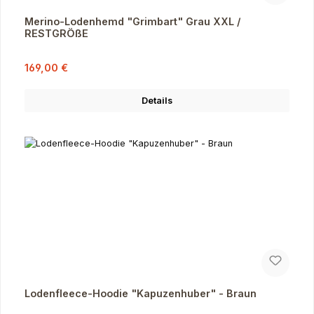
Merino-Lodenhemd "Grimbart" Grau XXL /
RESTGRÖßE
Verkaufspreis:
Regulärer Preis:
169,00 €
Details
Lodenfleece-Hoodie "Kapuzenhuber" - Braun