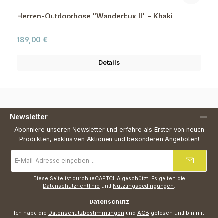
Herren-Outdoorhose "Wanderbux II" - Khaki
Regulärer Preis:
189,00 €
Details
Newsletter
Abonniere unseren Newsletter und erfahre als Erster von neuen
Produkten, exklusiven Aktionen und besonderen Angeboten!
E-
Mail-
Adresse
*
Diese Seite ist durch reCAPTCHA geschützt. Es gelten die
Datenschutzrichtlinie
und
Nutzungsbedingungen
.
Datenschutz
Ich habe die
Datenschutzbestimmungen
und
AGB
gelesen und bin mit