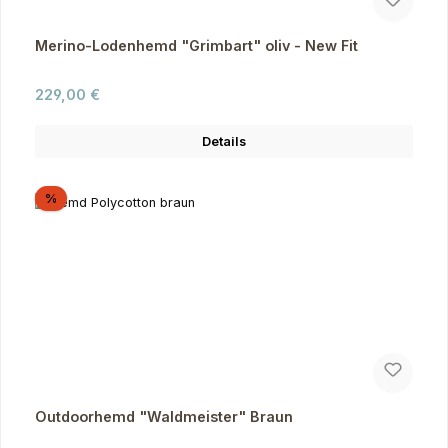
Merino-Lodenhemd "Grimbart" oliv - New Fit
Regulärer Preis:
229,00 €
Details
Rabatt
%
Outdoorhemd "Waldmeister" Braun