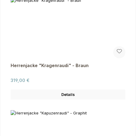
Herrenjacke "Kragenraudi" - Braun
Regulärer Preis:
319,00 €
Details