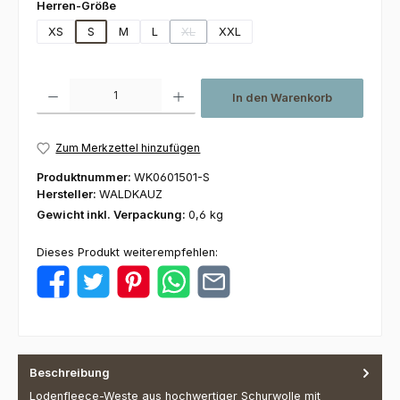
auswählen
Herren-Größe
XS
S
M
L
XL
XXL
(Diese Option ist zurzeit nicht verfügbar.)
Produkt Anzahl: Gib den gewünschten Wert ein oder benutze die Schaltfl
In den Warenkorb
Zum Merkzettel hinzufügen
Produktnummer:
WK0601501-S
Hersteller:
WALDKAUZ
Gewicht inkl. Verpackung:
0,6 kg
Dieses Produkt weiterempfehlen:
Beschreibung
Lodenfleece-Weste aus hochwertiger Schurwolle mit