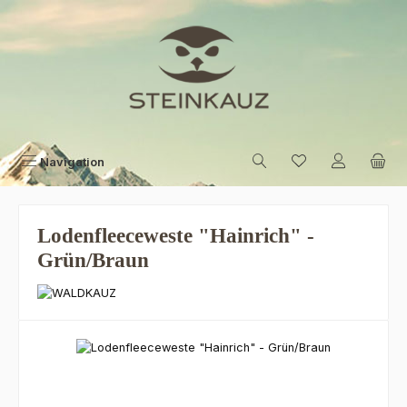
Zum Hauptinhalt springen
Navigation
Lodenfleeceweste "Hainrich" -
Grün/Braun
Bildergalerie überspringen