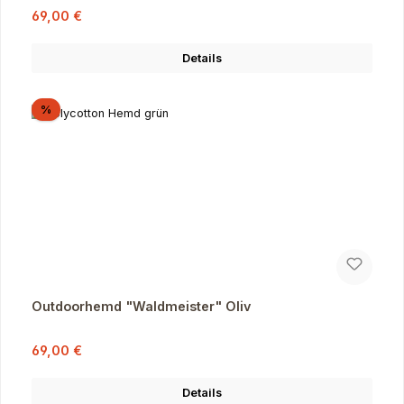
Verkaufspreis:
Regulärer Preis:
69,00 €
Details
Rabatt
%
Outdoorhemd "Waldmeister" Oliv
Verkaufspreis:
Regulärer Preis:
69,00 €
Details