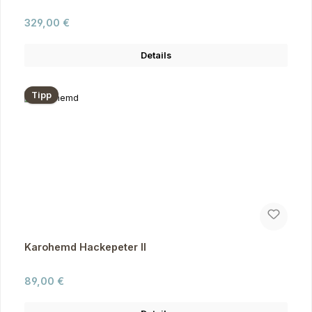
Regulärer Preis:
329,00 €
Details
Tipp
Karohemd Hackepeter II
Regulärer Preis:
89,00 €