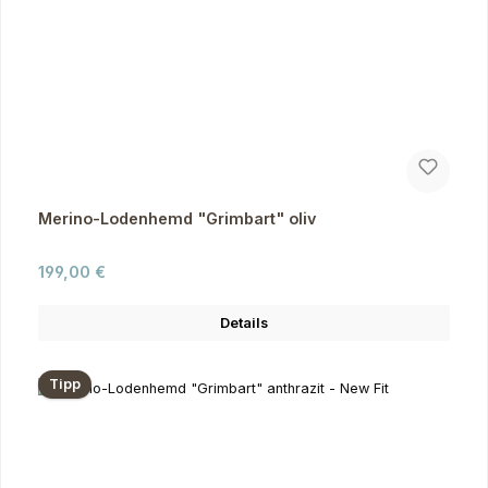
Merino-Lodenhemd "Grimbart" oliv
Regulärer Preis:
199,00 €
Details
Tipp