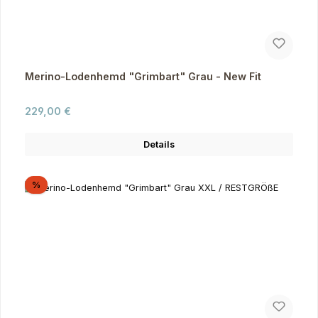
Merino-Lodenhemd "Grimbart" Grau - New Fit
Regulärer Preis:
229,00 €
Details
Rabatt
%