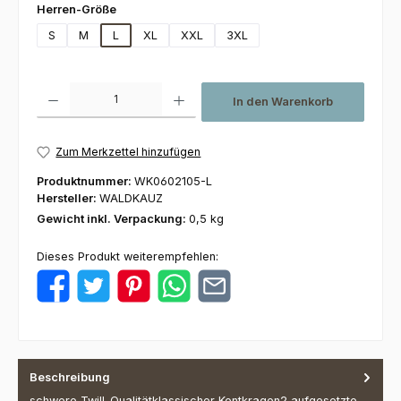
auswählen
Herren-Größe
S
M
L
XL
XXL
3XL
Produkt Anzahl: Gib den gewünschten Wert ein oder benutze die Schaltfl
In den Warenkorb
Zum Merkzettel hinzufügen
Produktnummer:
WK0602105-L
Hersteller:
WALDKAUZ
Gewicht inkl. Verpackung:
0,5 kg
Dieses Produkt weiterempfehlen:
Beschreibung
schwere Twill-Qualitätklassischer Kentkragen2 aufgesetzte