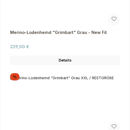
Merino-Lodenhemd "Grimbart" Grau - New Fit
Regulärer Preis:
229,00 €
Details
Rabatt
%