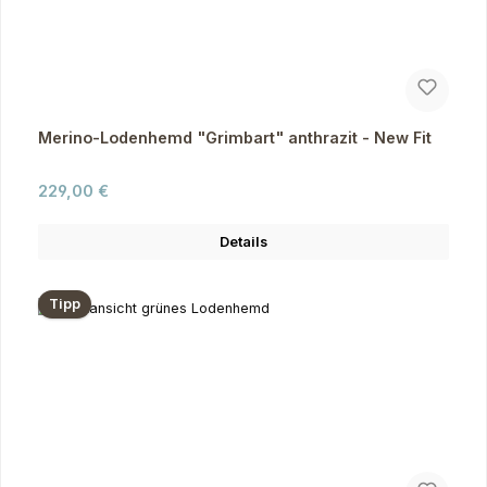
Merino-Lodenhemd "Grimbart" anthrazit - New Fit
Regulärer Preis:
229,00 €
Details
Tipp