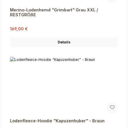
Merino-Lodenhemd "Grimbart" Grau XXL /
RESTGRÖßE
Verkaufspreis:
Regulärer Preis:
169,00 €
Details
Lodenfleece-Hoodie "Kapuzenhuber" - Braun