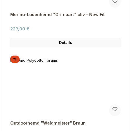
Merino-Lodenhemd "Grimbart" oliv - New Fit
Regulärer Preis:
229,00 €
Details
Rabatt
%
Outdoorhemd "Waldmeister" Braun