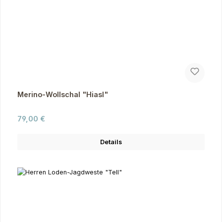
Merino-Wollschal "Hiasl"
Regulärer Preis:
79,00 €
Details