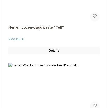
Herren Loden-Jagdweste "Tell"
Regulärer Preis:
299,00 €
Details