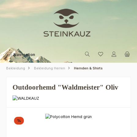
Zum Hauptinhalt springen
Navigation
Bekleidung
Bekleidung Herren
Hemden & Shirts
Outdoorhemd "Waldmeister" Oliv
Bildergalerie überspringen
Rabatt
%