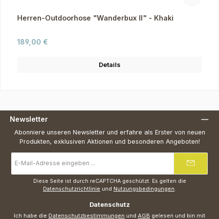
Herren-Outdoorhose "Wanderbux II" - Khaki
Regulärer Preis:
189,00 €
Details
Newsletter
Abonniere unseren Newsletter und erfahre als Erster von neuen
Produkten, exklusiven Aktionen und besonderen Angeboten!
E-
Mail-
Adresse
*
Diese Seite ist durch reCAPTCHA geschützt. Es gelten die
Datenschutzrichtlinie
und
Nutzungsbedingungen
.
Datenschutz
Ich habe die
Datenschutzbestimmungen
und
AGB
gelesen und bin mit