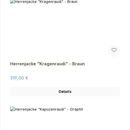
Herrenjacke "Kragenraudi" - Braun
Regulärer Preis:
319,00 €
Details