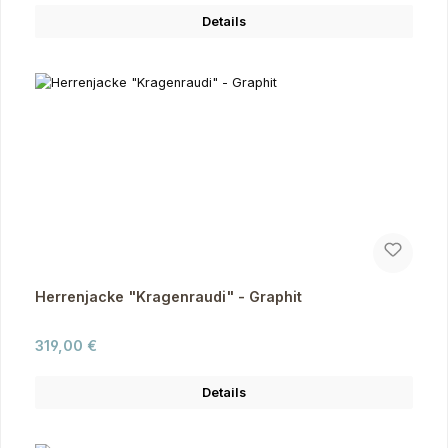
Details
Herrenjacke "Kragenraudi" - Graphit
Regulärer Preis:
319,00 €
Details