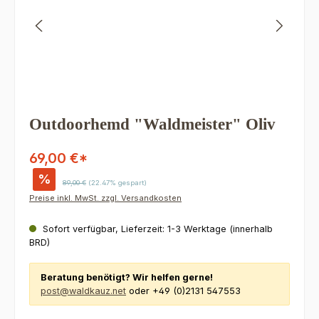
Outdoorhemd "Waldmeister" Oliv
69,00 €*
%
Regulärer Preis:
89,00 €
(22.47% gespart)
Preise inkl. MwSt. zzgl. Versandkosten
Sofort verfügbar, Lieferzeit: 1-3 Werktage (innerhalb
BRD)
Beratung benötigt? Wir helfen gerne!
post@waldkauz.net
oder +49 (0)2131 547553