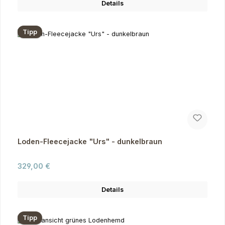
Details
Tipp
Loden-Fleecejacke "Urs" - dunkelbraun
Regulärer Preis:
329,00 €
Details
Tipp