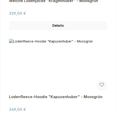
Weiche Lodenjacke "Kragenhuber" - Moosgrün
Regulärer Preis:
339,00 €
Details
Lodenfleece-Hoodie "Kapuzenhuber" - Moosgrün
Regulärer Preis:
349,00 €