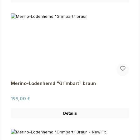
Merino-Lodenhemd "Grimbart" braun
Regulärer Preis:
199,00 €
Details