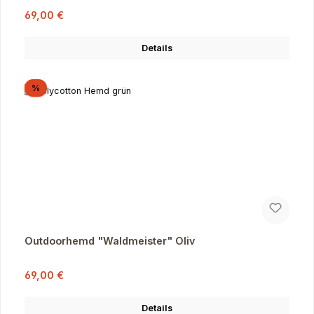
Verkaufspreis:
Regulärer Preis:
69,00 €
Details
Rabatt
%
Outdoorhemd "Waldmeister" Oliv
Verkaufspreis:
Regulärer Preis:
69,00 €
Details