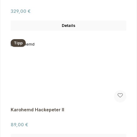
Regulärer Preis:
329,00 €
Details
Tipp
Karohemd Hackepeter II
Regulärer Preis:
89,00 €