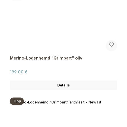
Merino-Lodenhemd "Grimbart" oliv
Regulärer Preis:
199,00 €
Details
Tipp