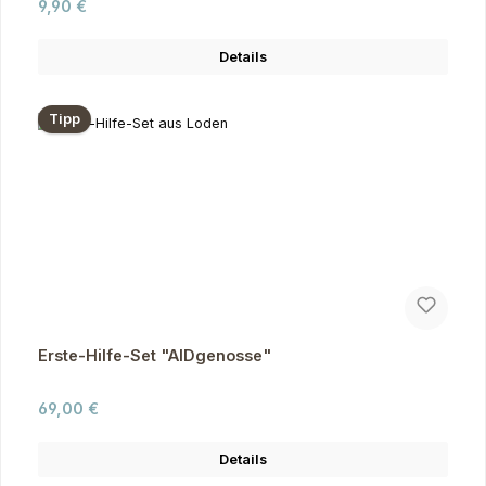
Regulärer Preis:
9,90 €
Details
Tipp
Erste-Hilfe-Set "AIDgenosse"
Regulärer Preis:
69,00 €
Details