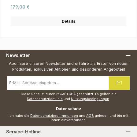
Regulärer Preis:
179,00 €
Details
Newsletter
Abonniere unseren Newsletter und erfahre als Erster von neuen
Produkten, exklusiven Aktionen und besonderen Angeboten!
E-
Mail-
Adresse
*
Diese Seite ist durch reCAPTCHA geschützt. Es gelten die
Datenschutzrichtlinie
und
Nutzungsbedingungen
.
Datenschutz
Ich habe die
Datenschutzbestimmungen
und
AGB
gelesen und bin mit
ihnen einverstanden.
Service-Hotline