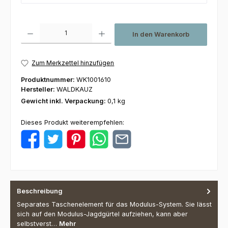
Produkt Anzahl: Gib den gewünschten Wert ein oder benutze die Schaltfl
In den Warenkorb
Zum Merkzettel hinzufügen
Produktnummer:
WK1001610
Hersteller:
WALDKAUZ
Gewicht inkl. Verpackung:
0,1 kg
Dieses Produkt weiterempfehlen:
Beschreibung
Separates Taschenelement für das Modulus-System. Sie lässt
sich auf den Modulus-Jagdgürtel aufziehen, kann aber
selbstverst…
Mehr