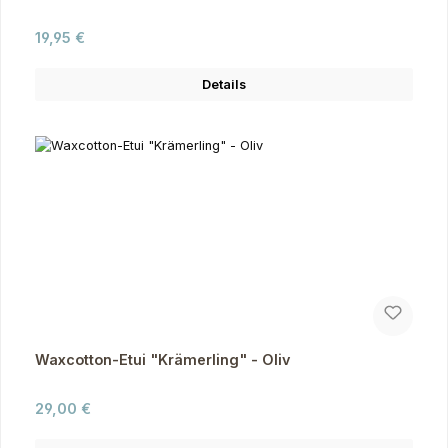
Regulärer Preis:
19,95 €
Details
Waxcotton-Etui "Krämerling" - Oliv
Regulärer Preis:
29,00 €