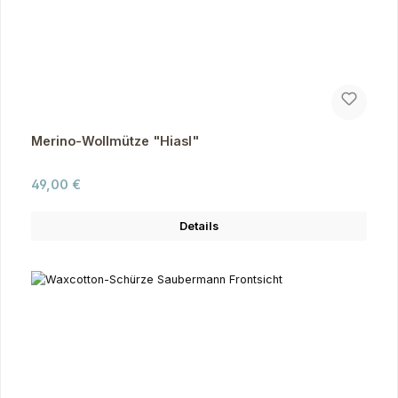
Merino-Wollmütze "Hiasl"
Regulärer Preis:
49,00 €
Details