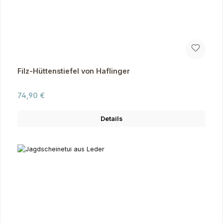
Filz-Hüttenstiefel von Haflinger
Regulärer Preis:
74,90 €
Details