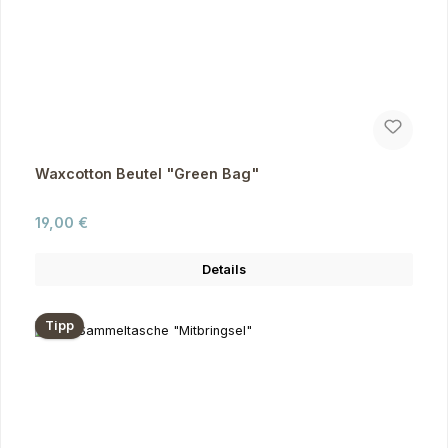
Waxcotton Beutel "Green Bag"
Regulärer Preis:
19,00 €
Details
Tipp