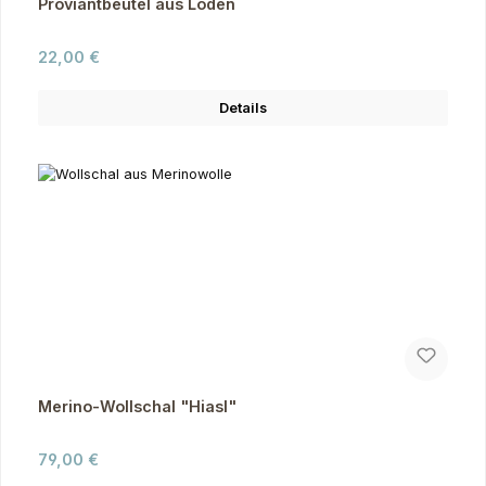
Proviantbeutel aus Loden
Regulärer Preis:
22,00 €
Details
Merino-Wollschal "Hiasl"
Regulärer Preis:
79,00 €