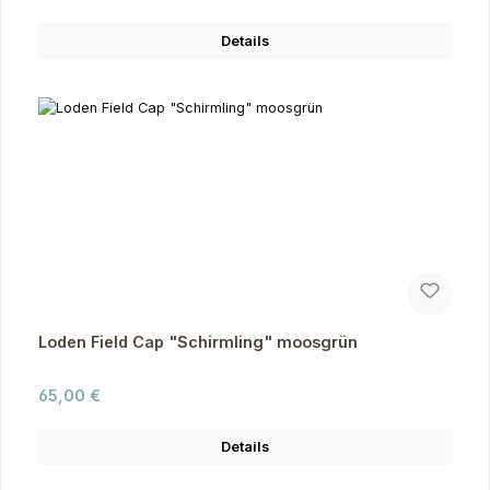
Details
Loden Field Cap "Schirmling" moosgrün
Regulärer Preis:
65,00 €
Details