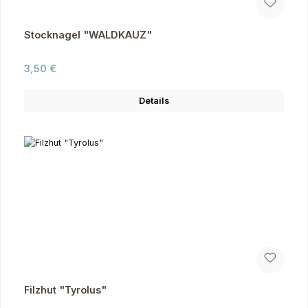
Stocknagel "WALDKAUZ"
Regulärer Preis:
3,50 €
Details
Filzhut "Tyrolus"