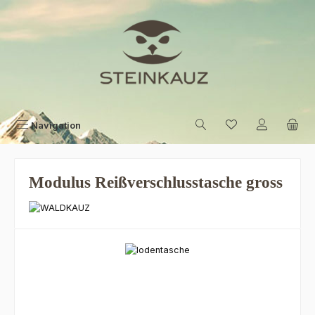
Zum Hauptinhalt springen
Navigation
Modulus Reißverschlusstasche gross
Bildergalerie überspringen