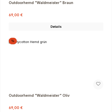
Outdoorhemd "Waldmeister" Braun
Verkaufspreis:
Regulärer Preis:
69,00 €
Details
Rabatt
%
Outdoorhemd "Waldmeister" Oliv
Verkaufspreis:
Regulärer Preis:
69,00 €