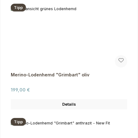
Tipp
Merino-Lodenhemd "Grimbart" oliv
Regulärer Preis:
199,00 €
Details
Tipp