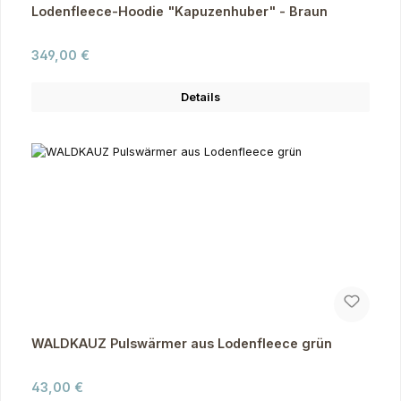
Lodenfleece-Hoodie "Kapuzenhuber" - Braun
Regulärer Preis:
349,00 €
Details
WALDKAUZ Pulswärmer aus Lodenfleece grün
Regulärer Preis:
43,00 €