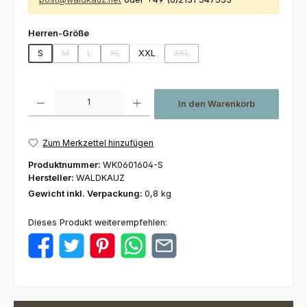
auswählen
Herren-Größe
S
M
L
XL
XXL
3XL
(Diese Option ist zurzeit nicht verfügbar.)
(Diese Option ist zurzeit nicht verfügbar.)
(Diese Option ist zurzeit nicht verfügbar.)
(Diese Option ist zurzeit nicht ve
Produkt Anzahl: Gib den gewünschten Wert ein oder benutze die Schaltfl
In den Warenkorb
Zum Merkzettel hinzufügen
Produktnummer:
WK0601604-S
Hersteller:
WALDKAUZ
Gewicht inkl. Verpackung:
0,8 kg
Dieses Produkt weiterempfehlen: