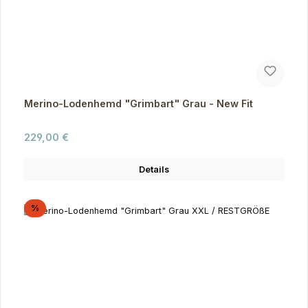
Merino-Lodenhemd "Grimbart" Grau - New Fit
Regulärer Preis:
229,00 €
Details
Rabatt
%