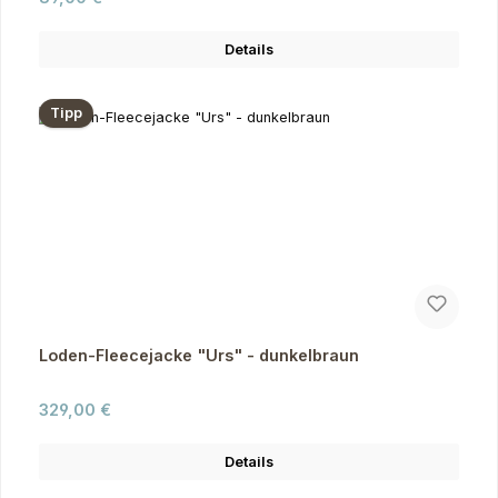
Details
Tipp
Loden-Fleecejacke "Urs" - dunkelbraun
Regulärer Preis:
329,00 €
Details