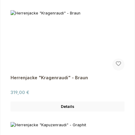
Herrenjacke "Kragenraudi" - Braun
Regulärer Preis:
319,00 €
Details