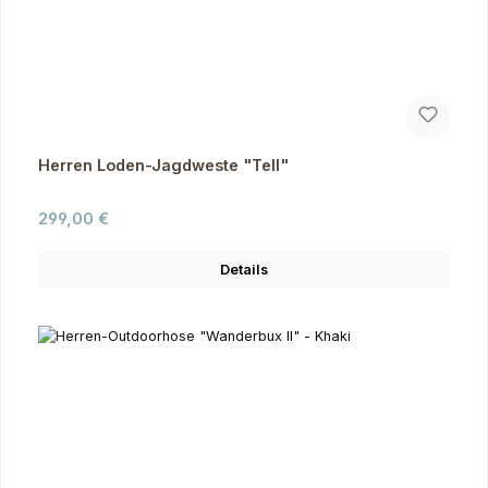
Herren Loden-Jagdweste "Tell"
Regulärer Preis:
299,00 €
Details