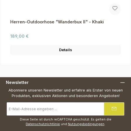
Herren-Outdoorhose "Wanderbux II" - Khaki
Regulärer Preis:
189,00 €
Details
Newsletter
Abonniere unseren Newsletter und erfahre als Erster von neuen
Produkten, exklusiven Aktionen und besonderen Angeboten!
E-
Mail-
Adresse
*
Diese Seite ist durch reCAPTCHA geschützt. Es gelten die
Datenschutzrichtlinie
und
Nutzungsbedingungen
.