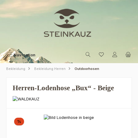
Zum Hauptinhalt springen
Navigation
Bekleidung
Bekleidung Herren
Outdoorhosen
Herren-Lodenhose „Bux“ - Beige
Bildergalerie überspringen
Rabatt
%