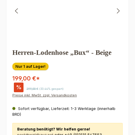
Herren-Lodenhose „Bux“ - Beige
Nur 1 auf Lager!
199,00 €*
%
Regulärer Preis:
299,00 €
(33.44% gespart)
Preise inkl. MwSt. zzgl. Versandkosten
Sofort verfügbar, Lieferzeit: 1-3 Werktage (innerhalb
BRD)
Beratung benötigt? Wir helfen gerne!
post@waldkauz.net
oder +49 (0)2131 547553