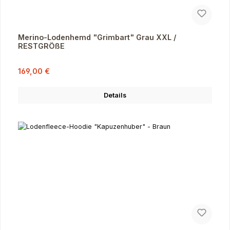
Merino-Lodenhemd "Grimbart" Grau XXL /
RESTGRÖßE
Verkaufspreis:
Regulärer Preis:
169,00 €
Details