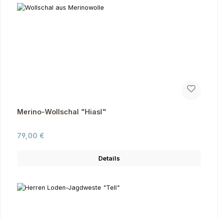
Merino-Wollschal "Hiasl"
Regulärer Preis:
79,00 €
Details