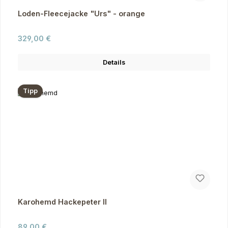
Loden-Fleecejacke "Urs" - orange
Regulärer Preis:
329,00 €
Details
Tipp
Karohemd Hackepeter II
Regulärer Preis:
89,00 €