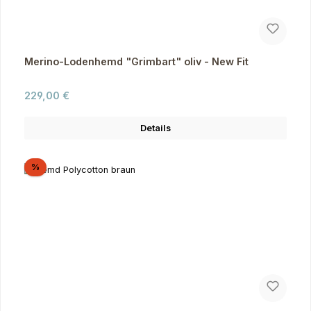
Merino-Lodenhemd "Grimbart" oliv - New Fit
Regulärer Preis:
229,00 €
Details
Rabatt
%