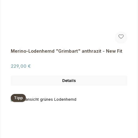
Merino-Lodenhemd "Grimbart" anthrazit - New Fit
Regulärer Preis:
229,00 €
Details
Tipp