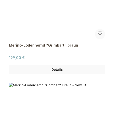
Merino-Lodenhemd "Grimbart" braun
Regulärer Preis:
199,00 €
Details