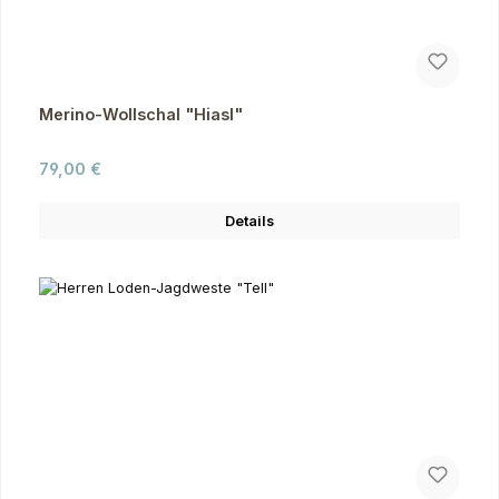
Merino-Wollschal "Hiasl"
Regulärer Preis:
79,00 €
Details