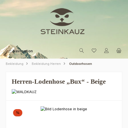
Zum Hauptinhalt springen
Navigation
Bekleidung
Bekleidung Herren
Outdoorhosen
Herren-Lodenhose „Bux“ - Beige
Bildergalerie überspringen
Rabatt
%