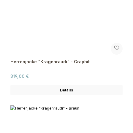
Herrenjacke "Kragenraudi" - Graphit
Regulärer Preis:
319,00 €
Details