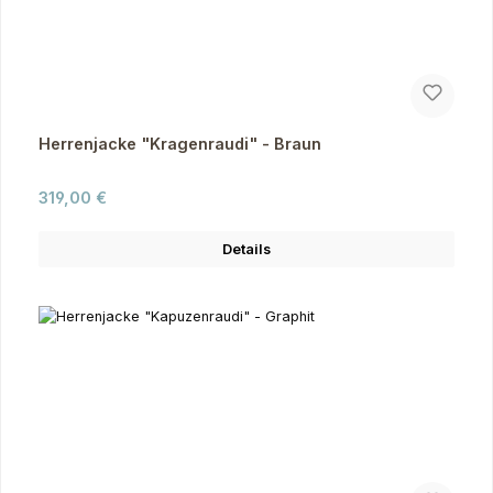
Herrenjacke "Kragenraudi" - Braun
Regulärer Preis:
319,00 €
Details