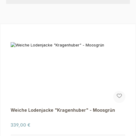
Produktgalerie überspringen
Weiche Lodenjacke "Kragenhuber" - Moosgrün
Regulärer Preis:
339,00 €