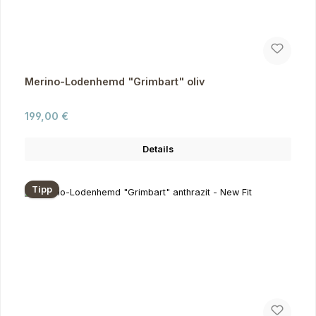
Merino-Lodenhemd "Grimbart" oliv
Regulärer Preis:
199,00 €
Details
Tipp