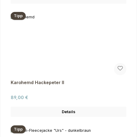
Tipp
Karohemd Hackepeter II
Regulärer Preis:
89,00 €
Details
Tipp