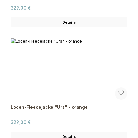
Regulärer Preis:
329,00 €
Details
Loden-Fleecejacke "Urs" - orange
Regulärer Preis:
329,00 €
Details