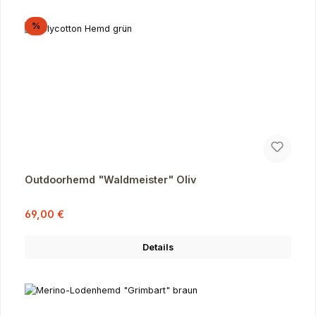
Rabatt
%
Outdoorhemd "Waldmeister" Oliv
Verkaufspreis:
Regulärer Preis:
69,00 €
Details