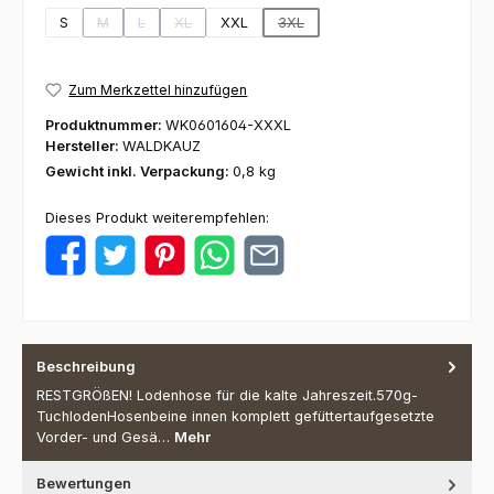
S
M
L
XL
XXL
3XL
(Diese Option ist zurzeit nicht verfügbar.)
(Diese Option ist zurzeit nicht verfügbar.)
(Diese Option ist zurzeit nicht verfügbar.)
(Diese Option ist zurzeit nicht ver
Zum Merkzettel hinzufügen
Produktnummer:
WK0601604-XXXL
Hersteller:
WALDKAUZ
Gewicht inkl. Verpackung:
0,8 kg
Dieses Produkt weiterempfehlen:
Beschreibung
RESTGRÖßEN! Lodenhose für die kalte Jahreszeit.570g-
TuchlodenHosenbeine innen komplett gefüttertaufgesetzte
Vorder- und Gesä…
Mehr
Bewertungen