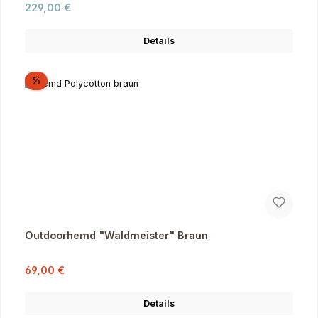
Regulärer Preis:
229,00 €
Details
Rabatt
%
Outdoorhemd "Waldmeister" Braun
Verkaufspreis:
Regulärer Preis:
69,00 €
Details