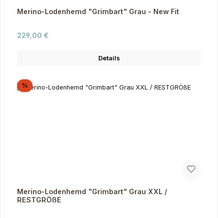
Merino-Lodenhemd "Grimbart" Grau - New Fit
Regulärer Preis:
229,00 €
Details
Rabatt
%
Merino-Lodenhemd "Grimbart" Grau XXL /
RESTGRÖßE