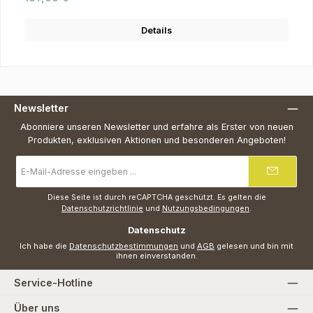
Details
Newsletter
Abonniere unseren Newsletter und erfahre als Erster von neuen
Produkten, exklusiven Aktionen und besonderen Angeboten!
E-
Mail-
Adresse
*
Diese Seite ist durch reCAPTCHA geschützt. Es gelten die
Datenschutzrichtlinie
und
Nutzungsbedingungen
.
Datenschutz
Ich habe die
Datenschutzbestimmungen
und
AGB
gelesen und bin mit
ihnen einverstanden.
Service-Hotline
Über uns