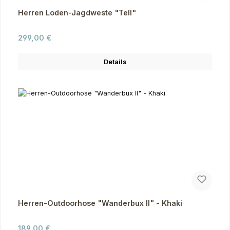
Herren Loden-Jagdweste "Tell"
Regulärer Preis:
299,00 €
Details
Herren-Outdoorhose "Wanderbux II" - Khaki
Regulärer Preis:
189,00 €