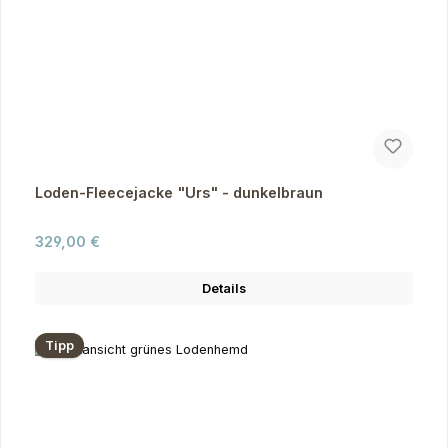
Loden-Fleecejacke "Urs" - dunkelbraun
Regulärer Preis:
329,00 €
Details
Tipp