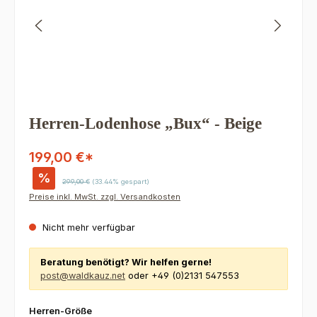
Herren-Lodenhose „Bux“ - Beige
199,00 €*
%
Regulärer Preis:
299,00 €
(33.44% gespart)
Preise inkl. MwSt. zzgl. Versandkosten
Nicht mehr verfügbar
Beratung benötigt? Wir helfen gerne!
post@waldkauz.net
oder +49 (0)2131 547553
auswählen
Herren-Größe