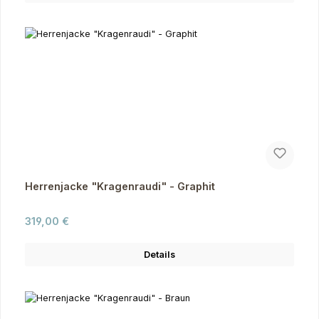
Herrenjacke "Kragenraudi" - Graphit
Regulärer Preis:
319,00 €
Details