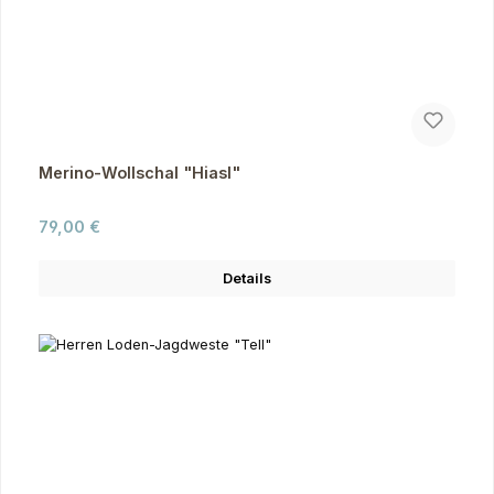
Merino-Wollschal "Hiasl"
Regulärer Preis:
79,00 €
Details