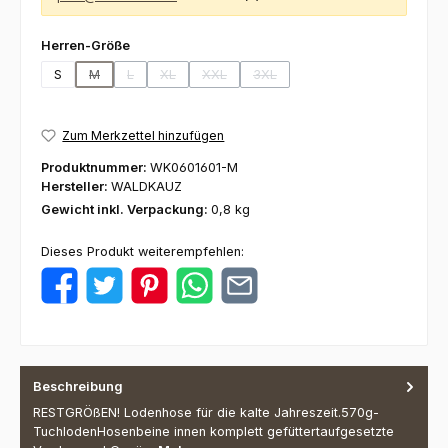
auswählen
Herren-Größe
S
M
L
XL
XXL
3XL
(Diese Option ist zurzeit nicht verfügbar.)
(Diese Option ist zurzeit nicht verfügbar.)
(Diese Option ist zurzeit nicht verfügbar.)
(Diese Option ist zurzeit nicht verfügbar.)
(Diese Option ist zurzeit nicht ve
Zum Merkzettel hinzufügen
Produktnummer:
WK0601601-M
Hersteller:
WALDKAUZ
Gewicht inkl. Verpackung:
0,8 kg
Dieses Produkt weiterempfehlen:
Beschreibung
RESTGRÖßEN! Lodenhose für die kalte Jahreszeit.570g-
TuchlodenHosenbeine innen komplett gefüttertaufgesetzte