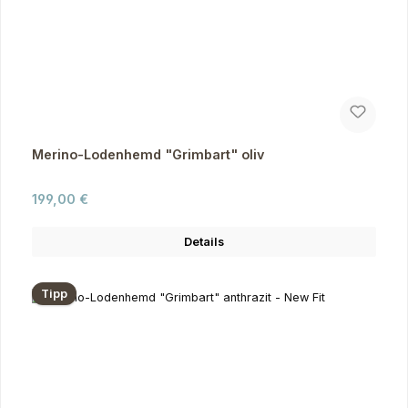
Merino-Lodenhemd "Grimbart" oliv
Regulärer Preis:
199,00 €
Details
Tipp