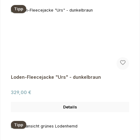
Tipp
Loden-Fleecejacke "Urs" - dunkelbraun
Regulärer Preis:
329,00 €
Details
Tipp