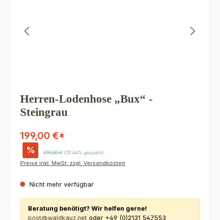
Herren-Lodenhose „Bux“ -
Steingrau
199,00 €*
%
Regulärer Preis:
299,00 €
(33.44% gespart)
Preise inkl. MwSt. zzgl. Versandkosten
Nicht mehr verfügbar
Beratung benötigt? Wir helfen gerne!
post@waldkauz.net
oder +49 (0)2131 547553