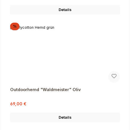
Details
Rabatt
%
Outdoorhemd "Waldmeister" Oliv
Verkaufspreis:
Regulärer Preis:
69,00 €
Details