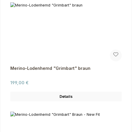
Merino-Lodenhemd "Grimbart" braun
Regulärer Preis:
199,00 €
Details