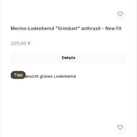
Merino-Lodenhemd "Grimbart" anthrazit - New Fit
Regulärer Preis:
229,00 €
Details
Tipp