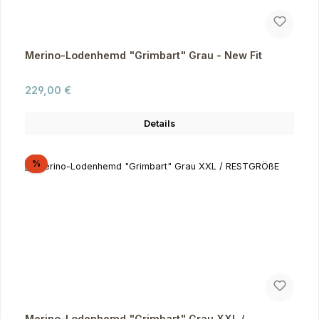
Merino-Lodenhemd "Grimbart" Grau - New Fit
Regulärer Preis:
229,00 €
Details
Rabatt
%
Merino-Lodenhemd "Grimbart" Grau XXL /