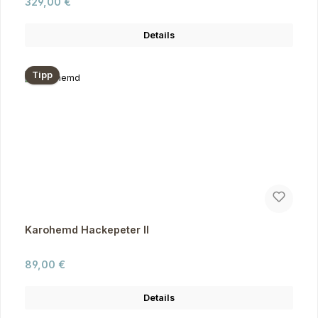
Regulärer Preis:
329,00 €
Details
Tipp
Karohemd Hackepeter II
Regulärer Preis:
89,00 €
Details