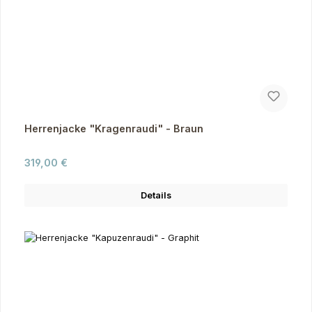
Herrenjacke "Kragenraudi" - Braun
Regulärer Preis:
319,00 €
Details