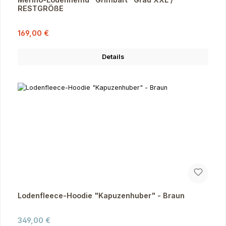
RESTGRÖßE
Verkaufspreis:
Regulärer Preis:
169,00 €
Details
Lodenfleece-Hoodie "Kapuzenhuber" - Braun
Regulärer Preis:
349,00 €