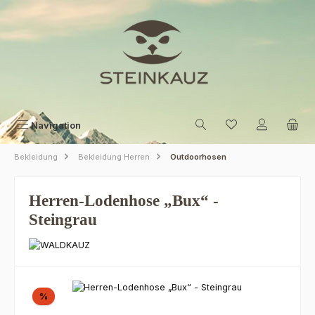
Zum Hauptinhalt springen
Navigation
Bekleidung
Bekleidung Herren
Outdoorhosen
Herren-Lodenhose „Bux“ -
Steingrau
Bildergalerie überspringen
Rabatt
%