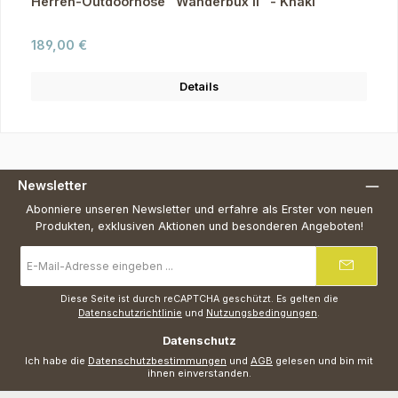
Herren-Outdoorhose "Wanderbux II" - Khaki
Regulärer Preis:
189,00 €
Details
Newsletter
Abonniere unseren Newsletter und erfahre als Erster von neuen
Produkten, exklusiven Aktionen und besonderen Angeboten!
E-
Mail-
Adresse
*
Diese Seite ist durch reCAPTCHA geschützt. Es gelten die
Datenschutzrichtlinie
und
Nutzungsbedingungen
.
Datenschutz
Ich habe die
Datenschutzbestimmungen
und
AGB
gelesen und bin mit
ihnen einverstanden.