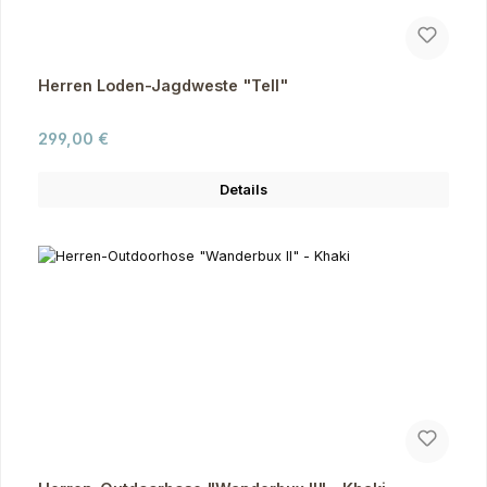
Herren Loden-Jagdweste "Tell"
Regulärer Preis:
299,00 €
Details