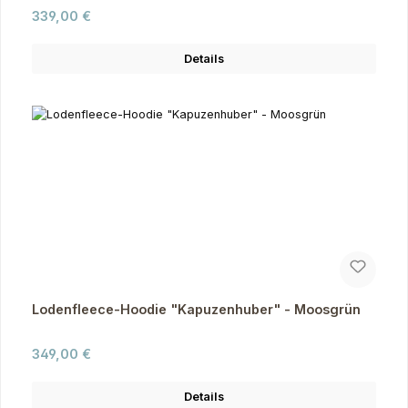
Regulärer Preis:
339,00 €
Details
Lodenfleece-Hoodie "Kapuzenhuber" - Moosgrün
Regulärer Preis:
349,00 €
Details