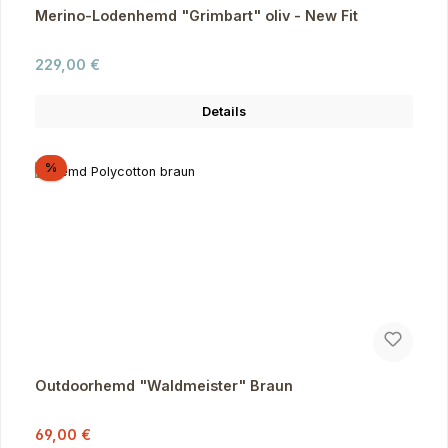
Merino-Lodenhemd "Grimbart" oliv - New Fit
Regulärer Preis:
229,00 €
Details
Rabatt
%
Outdoorhemd "Waldmeister" Braun
Verkaufspreis:
Regulärer Preis:
69,00 €