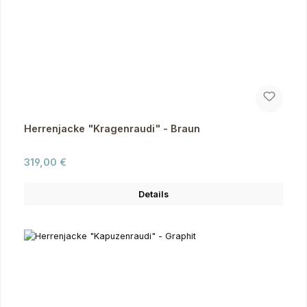
Herrenjacke "Kragenraudi" - Braun
Regulärer Preis:
319,00 €
Details