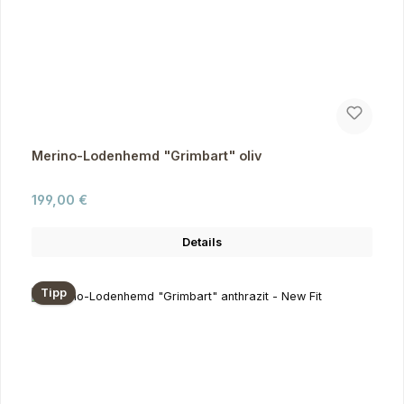
Merino-Lodenhemd "Grimbart" oliv
Regulärer Preis:
199,00 €
Details
Tipp