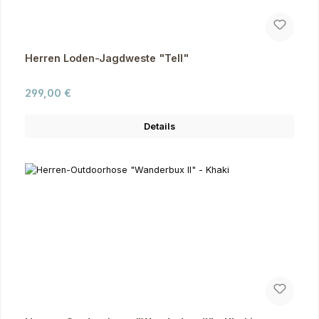
Herren Loden-Jagdweste "Tell"
Regulärer Preis:
299,00 €
Details