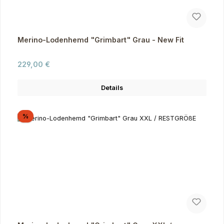
Merino-Lodenhemd "Grimbart" Grau - New Fit
Regulärer Preis:
229,00 €
Details
Rabatt
%