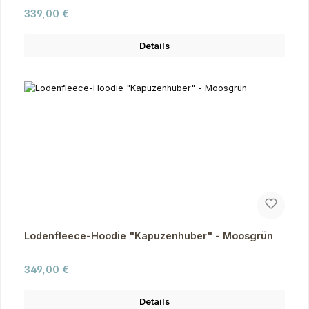
Regulärer Preis:
339,00 €
Details
Lodenfleece-Hoodie "Kapuzenhuber" - Moosgrün
Regulärer Preis:
349,00 €
Details