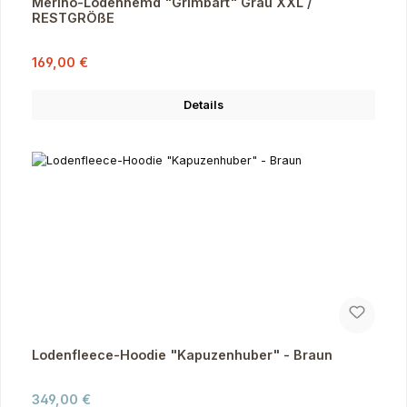
Merino-Lodenhemd "Grimbart" Grau XXL /
RESTGRÖßE
Verkaufspreis:
Regulärer Preis:
169,00 €
Details
Lodenfleece-Hoodie "Kapuzenhuber" - Braun
Regulärer Preis:
349,00 €