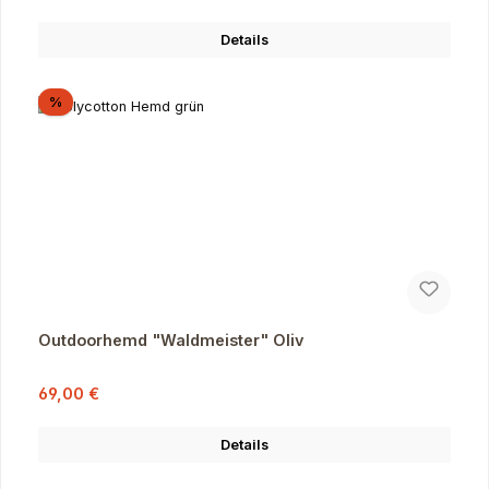
Details
Rabatt
%
Outdoorhemd "Waldmeister" Oliv
Verkaufspreis:
Regulärer Preis:
69,00 €
Details