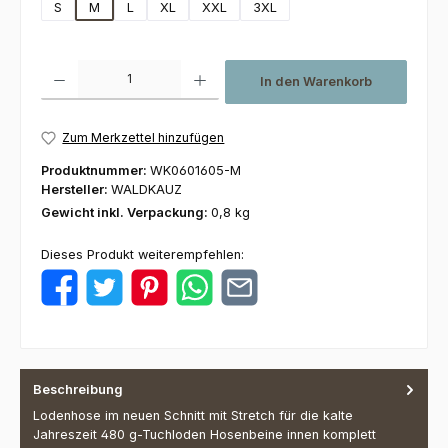
S
M
L
XL
XXL
3XL
Produkt Anzahl: Gib den gewünschten Wert ein oder benutze die Schaltfl
In den Warenkorb
Zum Merkzettel hinzufügen
Produktnummer:
WK0601605-M
Hersteller:
WALDKAUZ
Gewicht inkl. Verpackung:
0,8 kg
Dieses Produkt weiterempfehlen:
Beschreibung
Lodenhose im neuen Schnitt mit Stretch für die kalte
Jahreszeit 480 g-Tuchloden Hosenbeine innen komplett