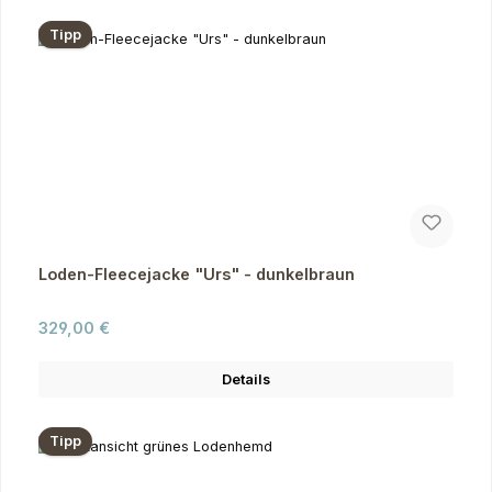
Tipp
Loden-Fleecejacke "Urs" - dunkelbraun
Regulärer Preis:
329,00 €
Details
Tipp