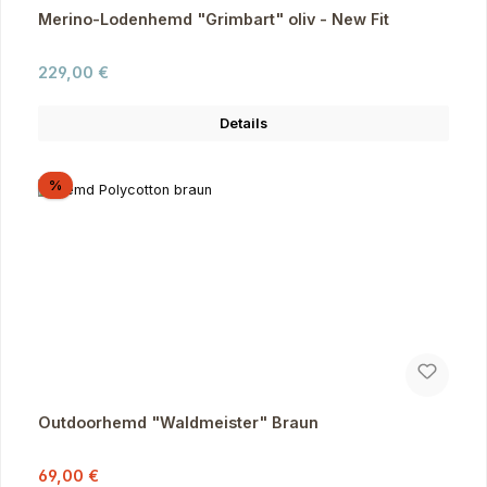
Merino-Lodenhemd "Grimbart" oliv - New Fit
Regulärer Preis:
229,00 €
Details
Rabatt
%
Outdoorhemd "Waldmeister" Braun
Verkaufspreis:
Regulärer Preis:
69,00 €