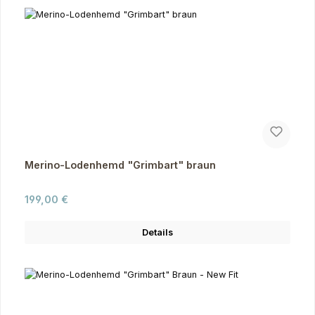
Merino-Lodenhemd "Grimbart" braun
Regulärer Preis:
199,00 €
Details