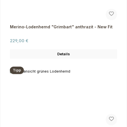
Merino-Lodenhemd "Grimbart" anthrazit - New Fit
Regulärer Preis:
229,00 €
Details
Tipp