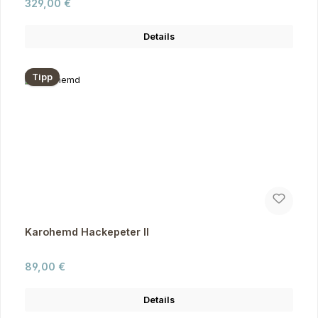
Regulärer Preis:
329,00 €
Details
Tipp
Karohemd Hackepeter II
Regulärer Preis:
89,00 €
Details