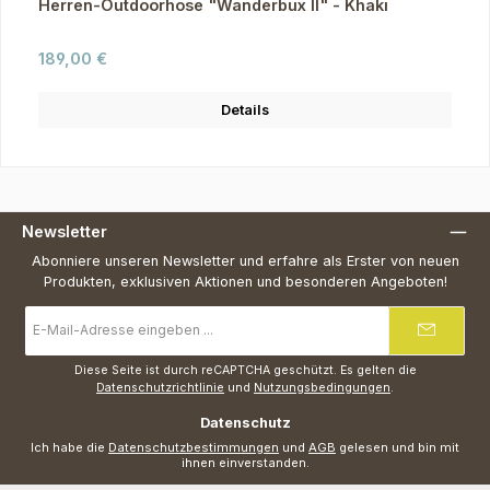
Herren-Outdoorhose "Wanderbux II" - Khaki
Regulärer Preis:
189,00 €
Details
Newsletter
Abonniere unseren Newsletter und erfahre als Erster von neuen
Produkten, exklusiven Aktionen und besonderen Angeboten!
E-
Mail-
Adresse
*
Diese Seite ist durch reCAPTCHA geschützt. Es gelten die
Datenschutzrichtlinie
und
Nutzungsbedingungen
.
Datenschutz
Ich habe die
Datenschutzbestimmungen
und
AGB
gelesen und bin mit
ihnen einverstanden.