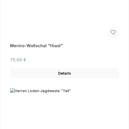
Merino-Wollschal "Hiasl"
Regulärer Preis:
79,00 €
Details