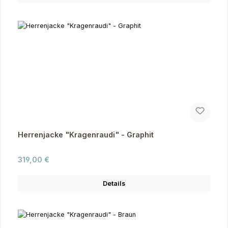
Herrenjacke "Kragenraudi" - Graphit
Regulärer Preis:
319,00 €
Details