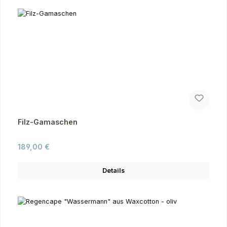
Filz-Gamaschen
Regulärer Preis:
189,00 €
Details