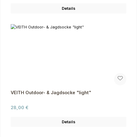
Details
VEITH Outdoor- & Jagdsocke "light"
Regulärer Preis:
28,00 €
Details