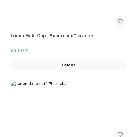
Loden Field Cap "Schirmling" orange
Regulärer Preis:
65,00 €
Details