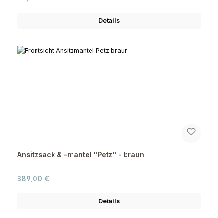
Details
Ansitzsack & -mantel "Petz" - braun
Regulärer Preis:
389,00 €
Details