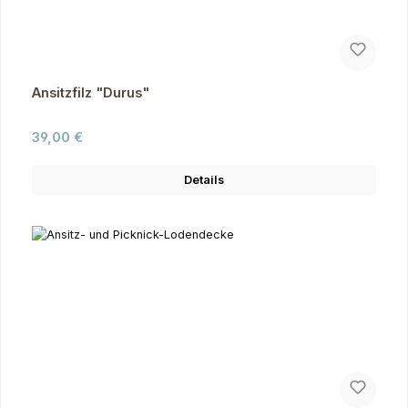
Ansitzfilz "Durus"
Regulärer Preis:
39,00 €
Details