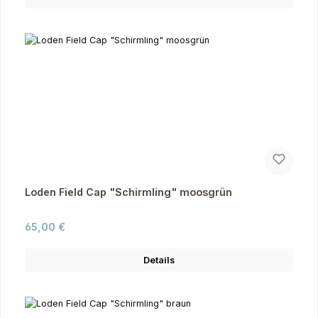
Loden Field Cap "Schirmling" moosgrün
Regulärer Preis:
65,00 €
Details