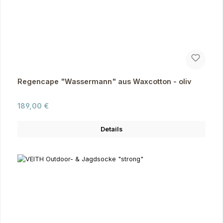
Regencape "Wassermann" aus Waxcotton - oliv
Regulärer Preis:
189,00 €
Details