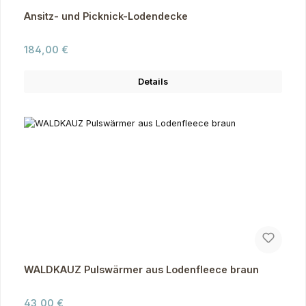
Ansitz- und Picknick-Lodendecke
Regulärer Preis:
184,00 €
Details
WALDKAUZ Pulswärmer aus Lodenfleece braun
Regulärer Preis:
43,00 €