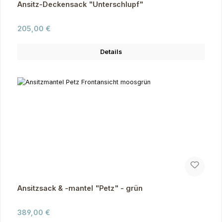
Ansitz-Deckensack "Unterschlupf"
Regulärer Preis:
205,00 €
Details
Ansitzsack & -mantel "Petz" - grün
Regulärer Preis:
389,00 €