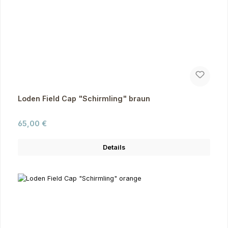
Loden Field Cap "Schirmling" braun
Regulärer Preis:
65,00 €
Details