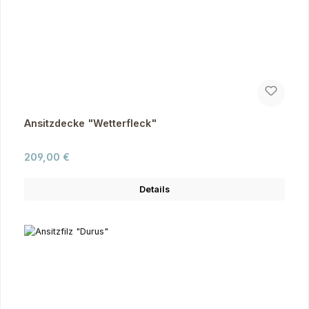
Ansitzdecke "Wetterfleck"
Regulärer Preis:
209,00 €
Details