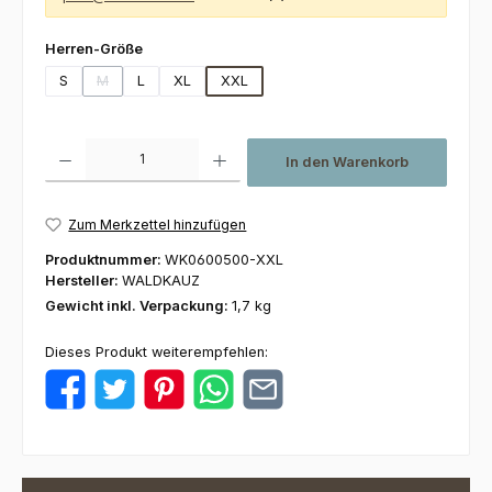
auswählen
Herren-Größe
S
M
L
XL
XXL
(Diese Option ist zurzeit nicht verfügbar.)
Produkt Anzahl: Gib den gewünschten Wert ein oder benutze die Schaltfl
In den Warenkorb
Zum Merkzettel hinzufügen
Produktnummer:
WK0600500-XXL
Hersteller:
WALDKAUZ
Gewicht inkl. Verpackung:
1,7 kg
Dieses Produkt weiterempfehlen: