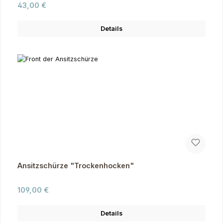
Regulärer Preis:
43,00 €
Details
Ansitzschürze "Trockenhocken"
Regulärer Preis:
109,00 €
Details