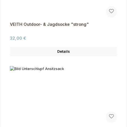
VEITH Outdoor- & Jagdsocke "strong"
Regulärer Preis:
32,00 €
Details