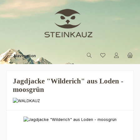
Zum Hauptinhalt springen
Navigation
Jagdjacke "Wilderich" aus Loden -
moosgrün
Bildergalerie überspringen